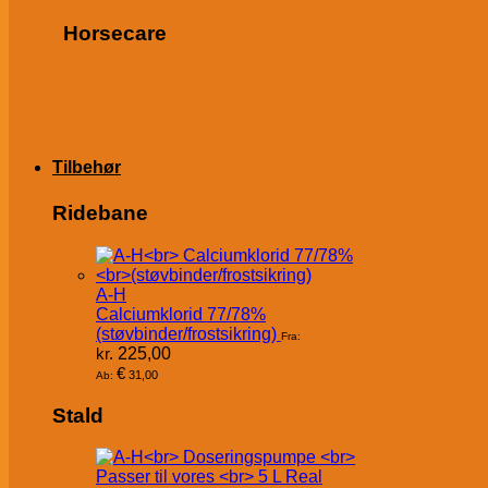
Horsecare
Tilbehør
Ridebane
A-H
Calciumklorid 77/78%
(støvbinder/frostsikring)
Fra:
kr.
225,00
€
31,00
Ab:
Stald