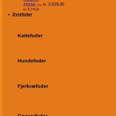
-Horse-
kr.
2.029,00
Fra:
€
278,00
Ab:
Dyrefoder
Kattefoder
Hundefoder
Fjerkræfoder
Gnaverfoder