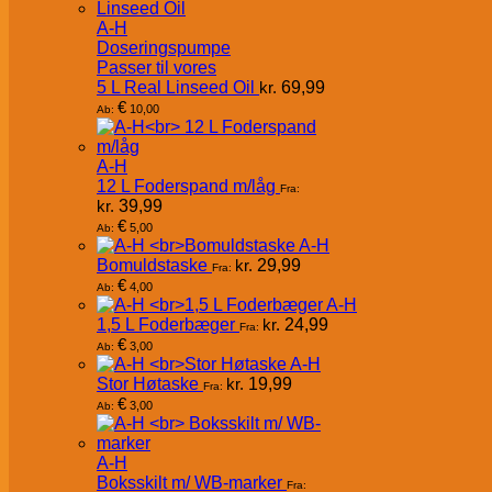
A-H
Doseringspumpe
Passer til vores
5 L Real Linseed Oil
kr.
69,99
€
10,00
Ab:
A-H
12 L Foderspand m/låg
Fra:
kr.
39,99
€
5,00
Ab:
A-H
Bomuldstaske
kr.
29,99
Fra:
€
4,00
Ab:
A-H
1,5 L Foderbæger
kr.
24,99
Fra:
€
3,00
Ab:
A-H
Stor Høtaske
kr.
19,99
Fra:
€
3,00
Ab:
A-H
Boksskilt m/ WB-marker
Fra: