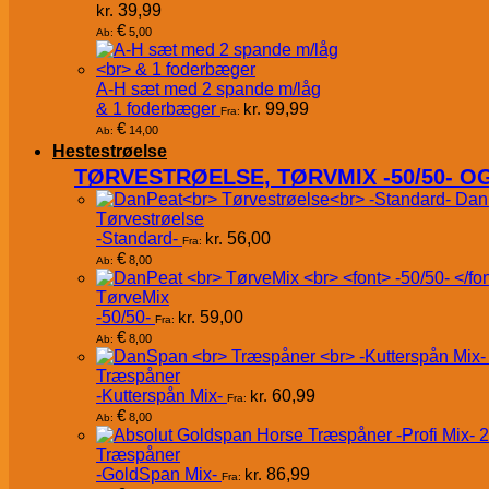
kr.
39,99
€
5,00
Ab:
A-H sæt med 2 spande m/låg
& 1 foderbæger
kr.
99,99
Fra:
€
14,00
Ab:
Hestestrøelse
TØRVESTRØELSE, TØRVMIX -50/50- 
Dan
Tørvestrøelse
-Standard-
kr.
56,00
Fra:
€
8,00
Ab:
TørveMix
-50/50-
kr.
59,00
Fra:
€
8,00
Ab:
Træspåner
-Kutterspån Mix-
kr.
60,99
Fra:
€
8,00
Ab:
Træspåner
-GoldSpan Mix-
kr.
86,99
Fra: