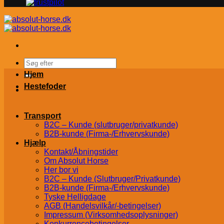
Søg
efter:
Hjem
Hestefoder
Transport
B2C – Kunde (slutbruger/privatkunde)
B2B-kunde (Firma-/Erhvervskunde)
Hjælp
Kontakt/Åbningstider
Om Absolut Horse
Her bor vi
B2C – Kunde (Slutbruger/Privatkunde)
B2B-kunde (Firma-/Erhvervskunde)
Tyske Helligdage
AGB (Handelsvilkår/-betingelser)
Impressum (Virksomhedsoplysninger)
Konkurrencebetingelser