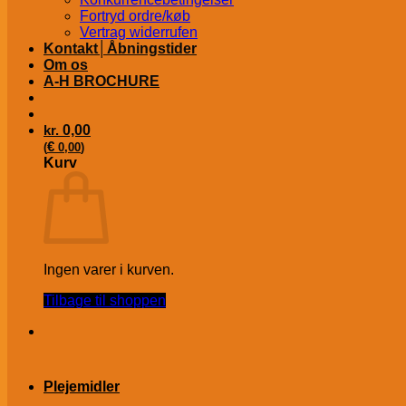
Fortryd ordre/køb
Vertrag widerrufen
Kontakt│Åbningstider
Om os
A-H BROCHURE
kr.
0,00
€
(
0,00
)
Kurv
Ingen varer i kurven.
Tilbage til shoppen
Plejemidler