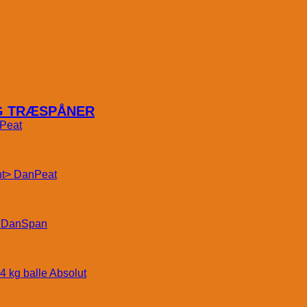
OG TRÆSPÅNER
Peat
DanPeat
DanSpan
Absolut