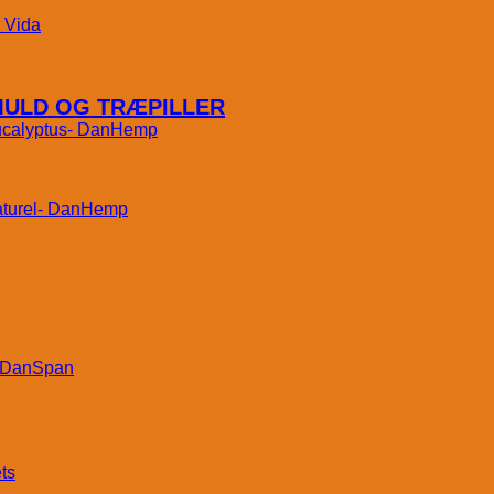
Vida
MULD OG TRÆPILLER
DanHemp
DanHemp
DanSpan
ts