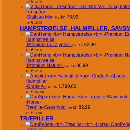
€
12,00
Ab:
Træspåner
-Stallströ Mix-
kr.
73,99
Fra:
€
10,00
Ab:
HAMPSTRØELSE, HALMPILLER, SAVS
Hampstrøelse
-Premium Eucalyptus-
kr.
92,99
Fra:
€
13,00
Ab:
Hampstrøelse
-Premium Naturel-
kr.
86,99
Fra:
€
12,00
Ab:
Absolut
Halmpiller
-Grade A-
kr.
1.799,00
Fra:
€
246,00
Ab:
-Horse-
Træpille-/Savsmuld
kr.
82,99
Fra:
€
11,00
Ab:
TRÆPILLER
DanPelle
Træpiller