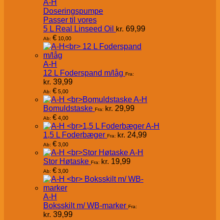
A-H
Doseringspumpe
Passer til vores
5 L Real Linseed Oil
kr.
69,99
€
10,00
Ab:
A-H
12 L Foderspand m/låg
Fra:
kr.
39,99
€
5,00
Ab:
A-H
Bomuldstaske
kr.
29,99
Fra:
€
4,00
Ab:
A-H
1,5 L Foderbæger
kr.
24,99
Fra:
€
3,00
Ab:
A-H
Stor Høtaske
kr.
19,99
Fra:
€
3,00
Ab:
A-H
Boksskilt m/ WB-marker
Fra:
kr.
39,99