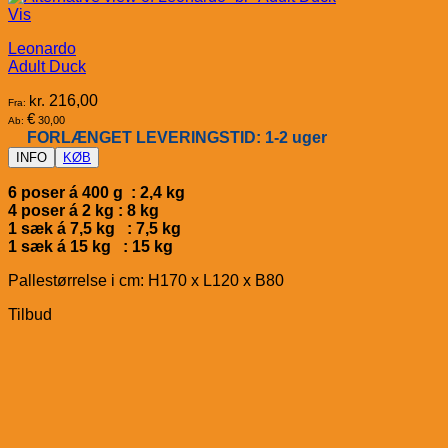
Vis
Leonardo
Adult Duck
kr.
216,00
Fra:
€
30,00
Ab:
FORLÆNGET LEVERINGSTID: 1-2 uger
INFO
KØB
6 poser á 400 g : 2,4 kg
4 poser á 2 kg : 8 kg
1 sæk á 7,5 kg : 7,5 kg
1 sæk á 15 kg : 15 kg
Pallestørrelse i cm: H170 x L120 x B80
Tilbud