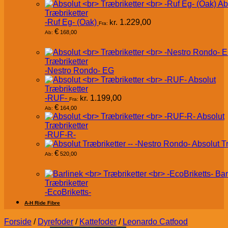
Ab
Træbriketter
-Ruf Eg- (Oak)
kr.
1.229,00
Fra:
€
168,00
Ab:
Træbriketter
-Nestro Rondo- EG
Absolut
Træbriketter
-RUF-
kr.
1.199,00
Fra:
€
164,00
Ab:
Absolut
Træbriketter
-RUF-R-
Absolut T
€
520,00
Ab:
Bar
Træbriketter
-EcoBriketts-
A-H Ride Fibre
Forside
/
Dyrefoder
/
Kattefoder
/
Leonardo Catfood