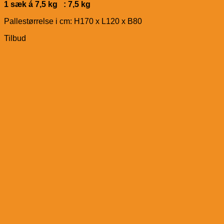
1 sæk á 7,5 kg : 7,5 kg
Pallestørrelse i cm: H170 x L120 x B80
Tilbud