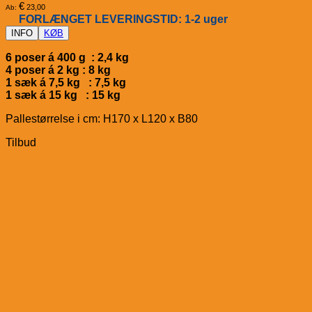
€
23,00
Ab:
FORLÆNGET LEVERINGSTID: 1-2 uger
INFO
KØB
6 poser á 400 g : 2,4 kg
4 poser á 2 kg : 8 kg
1 sæk á 7,5 kg : 7,5 kg
1 sæk á 15 kg : 15 kg
Pallestørrelse i cm: H170 x L120 x B80
Tilbud