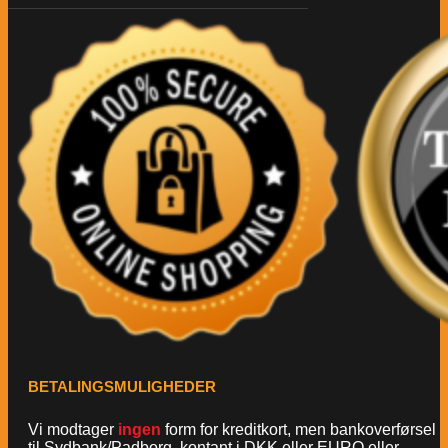
BETALINGSMULIGHEDER
Vi modtager
ingen
form for kreditkort, men bankoverførsel
til Sydbank/Padborg, kontant i DKK eller EURO eller