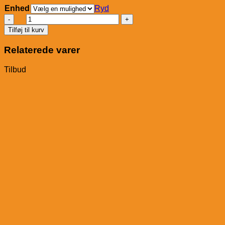
Enhed
Ryd
LeonardoEnte
+
Tilføj til kurv
Käse
(And
Relaterede varer
+
Ost)
Tilbud
antal