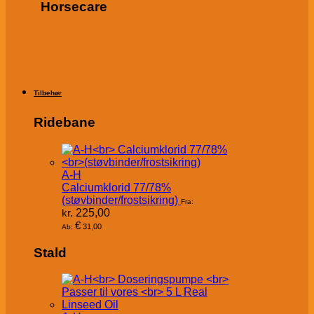
Horsecare
Tilbehør
Ridebane
A-H
Calciumklorid 77/78%
(støvbinder/frostsikring)
Fra:
kr.
225,00
€
31,00
Ab:
Stald