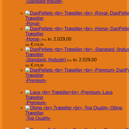
-Standard Industri-
DanPelle
Træpiller
-Royal-
DanPelle
Træpiller
-Horse-
kr.
2.029,00
Fra:
€
278,00
Ab:
Træpiller
-Standard- (Industri)
kr.
2.029,00
Fra:
€
278,00
Ab:
DanPe
Træpiller
-Premium-
Lava
Træpiller
-Premium-
Olimp
Træpiller
-Top Quality-