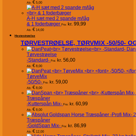
€
5,00
Ab:
A-H sæt med 2 spande m/låg
& 1 foderbæger
kr.
99,99
Fra:
€
14,00
Ab:
Hestestrøelse
TØRVESTRØELSE, TØRVMIX -50/50- 
Dan
Tørvestrøelse
-Standard-
kr.
56,00
Fra:
€
8,00
Ab:
TørveMix
-50/50-
kr.
59,00
Fra:
€
8,00
Ab:
Træspåner
-Kutterspån Mix-
kr.
60,99
Fra:
€
8,00
Ab:
Træspåner
-GoldSpan Mix-
kr.
86,99
Fra:
€
12,00
Ab: