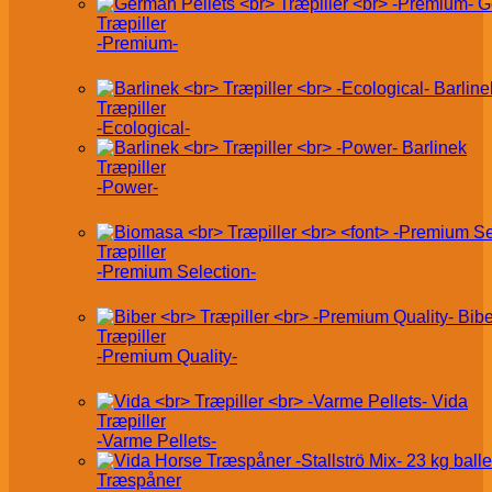
G
Træpiller
-Premium-
Barline
Træpiller
-Ecological-
Barlinek
Træpiller
-Power-
Træpiller
-Premium Selection-
Bibe
Træpiller
-Premium Quality-
Vida
Træpiller
-Varme Pellets-
Træspåner