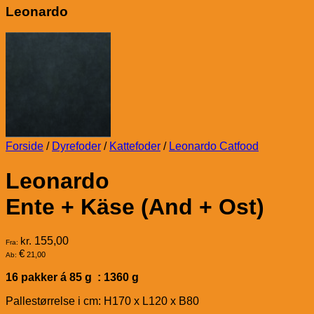
Leonardo
Forside
/
Dyrefoder
/
Kattefoder
/
Leonardo Catfood
Leonardo
Ente + Käse (And + Ost)
kr.
155,00
Fra:
€
21,00
Ab:
16 pakker á 85 g : 1360 g
Pallestørrelse i cm: H170 x L120 x B80