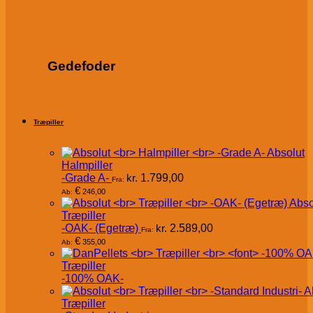
Gedefoder
Træpiller
Absolut
Halmpiller
-Grade A-
kr.
1.799,00
Fra:
€
246,00
Ab:
Abso
Træpiller
-OAK- (Egetræ)
kr.
2.589,00
Fra:
€
355,00
Ab:
Træpiller
-100% OAK-
A
Træpiller