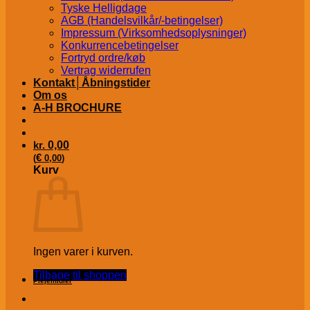
Tyske Helligdage
AGB (Handelsvilkår/-betingelser)
Impressum (Virksomhedsoplysninger)
Konkurrencebetingelser
Fortryd ordre/køb
Vertrag widerrufen
Kontakt│Åbningstider
Om os
A-H BROCHURE
kr.
0,00
€
(
0,00
)
Kurv
Ingen varer i kurven.
Tilbage til shoppen
Plejemidler