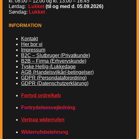
kl. 08.00 – 12.00 og kl. 13.00 – 16.45
Lørdag:
Lukket
(til og med d. 05.09.2026)
Søndag:
Lukket
INFORMATION
Kontakt
Her bor vi
Impressum
B2C – Slutbruger (Privatkunde)
B2B – Firma (Erhvervskunde)
Tyske Hellig-/Lukkedage
AGB (Handelsvilkår/-betingelser)
GDPR (Persondataforordring)
GDPR (Datenschutzerklärung)
Fortyd ordre/køb
Fortrydelsesvejledning
Vertrag widerrufen
Widerrufsbelehrung