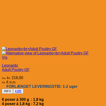
Vis
Leonardo
Adult Poultry GF
kr.
216,00
Fra:
€
30,00
Ab:
FORLÆNGET LEVERINGSTID: 1-2 uger
INFO
KØB
6 poser á 300 g : 1,8 kg
4 poser á 1,8 kg : 7,2 kg