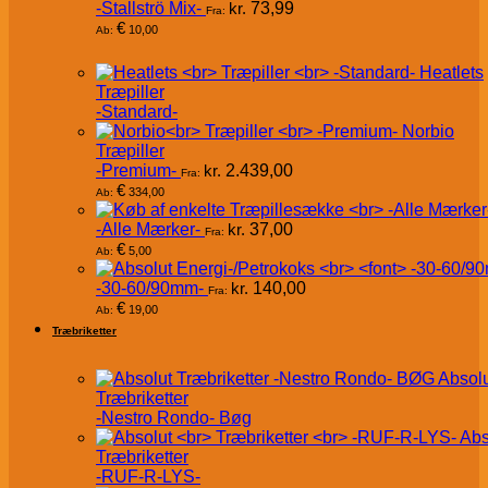
-Stallströ Mix-
kr.
73,99
Fra:
€
10,00
Ab:
Heatlets
Træpiller
-Standard-
Norbio
Træpiller
-Premium-
kr.
2.439,00
Fra:
€
334,00
Ab:
-Alle Mærker-
kr.
37,00
Fra:
€
5,00
Ab:
-30-60/90mm-
kr.
140,00
Fra:
€
19,00
Ab:
Træbriketter
Absol
Træbriketter
-Nestro Rondo- Bøg
Abs
Træbriketter
-RUF-R-LYS-