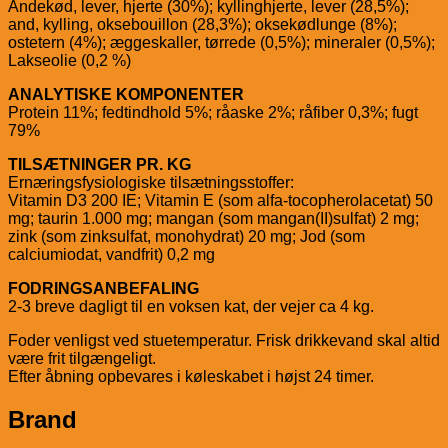
Andekød, lever, hjerte (30%); kyllinghjerte, lever (28,5%);
and, kylling, oksebouillon (28,3%); oksekødlunge (8%);
ostetern (4%); æggeskaller, tørrede (0,5%); mineraler (0,5%);
Lakseolie (0,2 %)
ANALYTISKE KOMPONENTER
Protein 11%; fedtindhold 5%; råaske 2%; råfiber 0,3%; fugt
79%
TILSÆTNINGER PR. KG
Ernæringsfysiologiske tilsætningsstoffer:
Vitamin D3 200 IE; Vitamin E (som alfa-tocopherolacetat) 50
mg; taurin 1.000 mg; mangan (som mangan(II)sulfat) 2 mg;
zink (som zinksulfat, monohydrat) 20 mg; Jod (som
calciumiodat, vandfrit) 0,2 mg
FODRINGSANBEFALING
2-3 breve dagligt til en voksen kat, der vejer ca 4 kg.
Foder venligst ved stuetemperatur. Frisk drikkevand skal altid
være frit tilgængeligt.
Efter åbning opbevares i køleskabet i højst 24 timer.
Brand