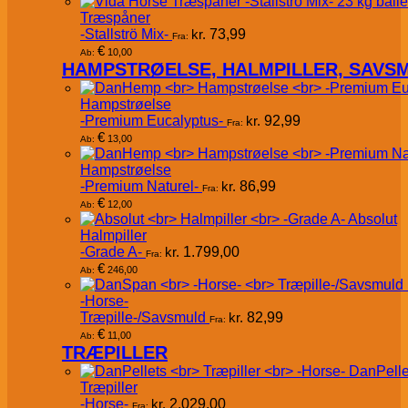
Træspåner
-Stallströ Mix-
kr.
73,99
Fra:
€
10,00
Ab:
HAMPSTRØELSE, HALMPILLER, SAVS
Hampstrøelse
-Premium Eucalyptus-
kr.
92,99
Fra:
€
13,00
Ab:
Hampstrøelse
-Premium Naturel-
kr.
86,99
Fra:
€
12,00
Ab:
Absolut
Halmpiller
-Grade A-
kr.
1.799,00
Fra:
€
246,00
Ab:
-Horse-
Træpille-/Savsmuld
kr.
82,99
Fra:
€
11,00
Ab:
TRÆPILLER
DanPelle
Træpiller
-Horse-
kr.
2.029,00
Fra: