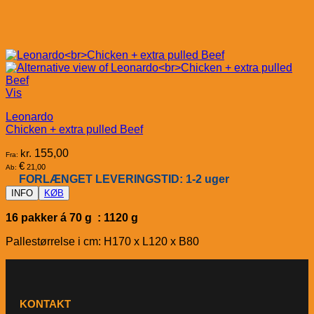
Vis
Leonardo
Chicken + extra pulled Beef
kr.
155,00
Fra:
€
21,00
Ab:
FORLÆNGET LEVERINGSTID: 1-2 uger
INFO
KØB
16 pakker á 70 g : 1120 g
Pallestørrelse i cm: H170 x L120 x B80
KONTAKT