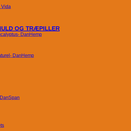
Vida
MULD OG TRÆPILLER
DanHemp
DanHemp
DanSpan
ts