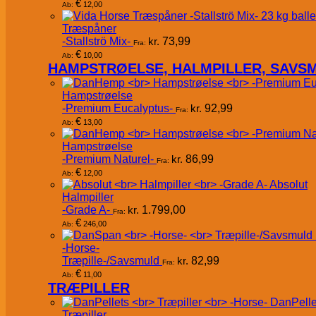
€
12,00
Ab:
Træspåner
-Stallströ Mix-
kr.
73,99
Fra:
€
10,00
Ab:
HAMPSTRØELSE, HALMPILLER, SAVS
Hampstrøelse
-Premium Eucalyptus-
kr.
92,99
Fra:
€
13,00
Ab:
Hampstrøelse
-Premium Naturel-
kr.
86,99
Fra:
€
12,00
Ab:
Absolut
Halmpiller
-Grade A-
kr.
1.799,00
Fra:
€
246,00
Ab:
-Horse-
Træpille-/Savsmuld
kr.
82,99
Fra:
€
11,00
Ab:
TRÆPILLER
DanPelle
Træpiller