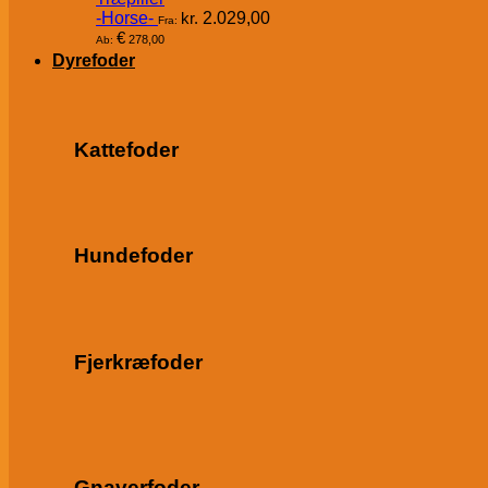
-Horse-
kr.
2.029,00
Fra:
€
278,00
Ab:
Dyrefoder
Kattefoder
Hundefoder
Fjerkræfoder
Gnaverfoder