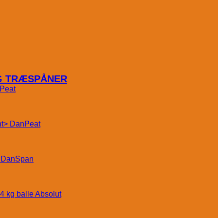
OG TRÆSPÅNER
Peat
DanPeat
DanSpan
Absolut