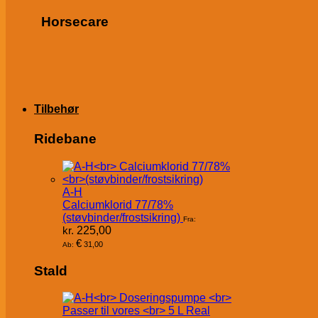
Horsecare
Tilbehør
Ridebane
A-H
Calciumklorid 77/78%
(støvbinder/frostsikring)
Fra:
kr.
225,00
€
31,00
Ab:
Stald