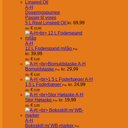
A-H
Doseringspumpe
Passer til vores
5 L Real Linseed Oil
kr.
69,99
€
10,00
Ab:
A-H
12 L Foderspand m/låg
Fra:
kr.
39,99
€
5,00
Ab:
A-H
Bomuldstaske
kr.
29,99
Fra:
€
4,00
Ab:
A-H
1,5 L Foderbæger
kr.
24,99
Fra:
€
3,00
Ab:
A-H
Stor Høtaske
kr.
19,99
Fra:
€
3,00
Ab:
A-H
Boksskilt m/ WB-marker
Fra: