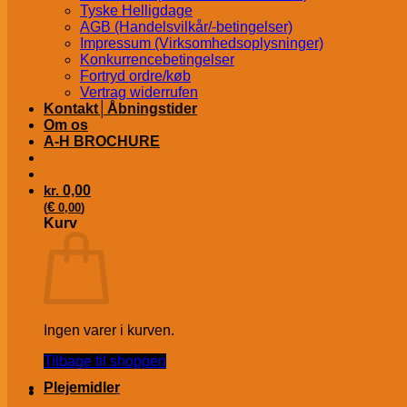
Tyske Helligdage
AGB (Handelsvilkår/-betingelser)
Impressum (Virksomhedsoplysninger)
Konkurrencebetingelser
Fortryd ordre/køb
Vertrag widerrufen
Kontakt│Åbningstider
Om os
A-H BROCHURE
kr.
0,00
€
(
0,00
)
Kurv
Ingen varer i kurven.
Tilbage til shoppen
Plejemidler