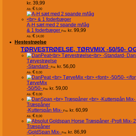
kr.
39,99
€
5,00
Ab:
A-H sæt med 2 spande m/låg
& 1 foderbæger
kr.
99,99
Fra:
€
14,00
Ab:
Hestestrøelse
TØRVESTRØELSE, TØRVMIX -50/50- 
Dan
Tørvestrøelse
-Standard-
kr.
56,00
Fra:
€
8,00
Ab:
TørveMix
-50/50-
kr.
59,00
Fra:
€
8,00
Ab:
Træspåner
-Kutterspån Mix-
kr.
60,99
Fra:
€
8,00
Ab:
Træspåner
-GoldSpan Mix-
kr.
86,99
Fra: