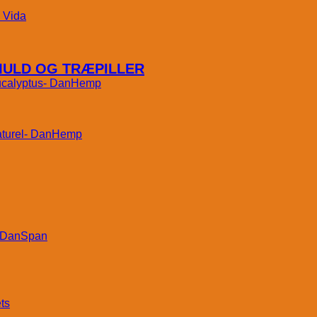
Vida
MULD OG TRÆPILLER
DanHemp
DanHemp
DanSpan
ts