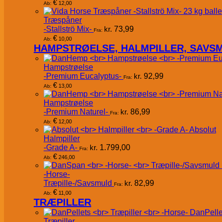
€
12,00
Ab:
Træspåner
-Stallströ Mix-
kr.
73,99
Fra:
€
10,00
Ab:
HAMPSTRØELSE, HALMPILLER, SAVS
Hampstrøelse
-Premium Eucalyptus-
kr.
92,99
Fra:
€
13,00
Ab:
Hampstrøelse
-Premium Naturel-
kr.
86,99
Fra:
€
12,00
Ab:
Absolut
Halmpiller
-Grade A-
kr.
1.799,00
Fra:
€
246,00
Ab:
-Horse-
Træpille-/Savsmuld
kr.
82,99
Fra:
€
11,00
Ab:
TRÆPILLER
DanPelle
Træpiller