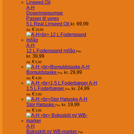
A-H
Doseringspumpe
Passer til vores
5 L Real Linseed Oil
kr.
69,99
€
10,00
Ab:
A-H
12 L Foderspand m/låg
Fra:
kr.
39,99
€
5,00
Ab:
A-H
Bomuldstaske
kr.
29,99
Fra:
€
4,00
Ab:
A-H
1,5 L Foderbæger
kr.
24,99
Fra:
€
3,00
Ab:
A-H
Stor Høtaske
kr.
19,99
Fra:
€
3,00
Ab:
A-H
Boksskilt m/ WB-marker
Fra: