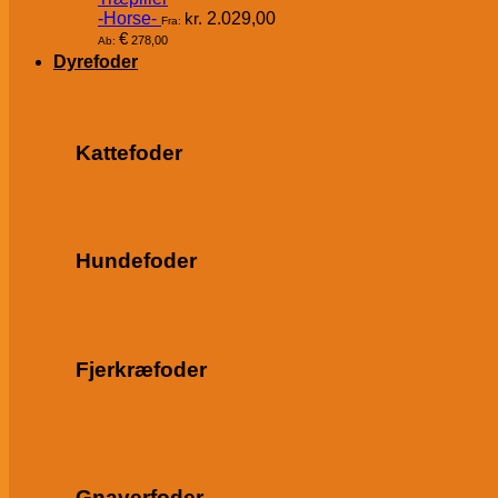
-Horse-
kr.
2.029,00
Fra:
€
278,00
Ab:
Dyrefoder
Kattefoder
Hundefoder
Fjerkræfoder
Gnaverfoder