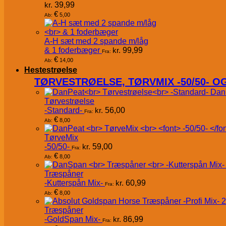
kr.
39,99
€
5,00
Ab:
A-H sæt med 2 spande m/låg
& 1 foderbæger
kr.
99,99
Fra:
€
14,00
Ab:
Hestestrøelse
TØRVESTRØELSE, TØRVMIX -50/50- 
Dan
Tørvestrøelse
-Standard-
kr.
56,00
Fra:
€
8,00
Ab:
TørveMix
-50/50-
kr.
59,00
Fra:
€
8,00
Ab:
Træspåner
-Kutterspån Mix-
kr.
60,99
Fra:
€
8,00
Ab:
Træspåner
-GoldSpan Mix-
kr.
86,99
Fra: