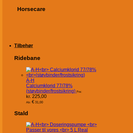
Horsecare
Tilbehør
Ridebane
A-H
Calciumklorid 77/78%
(støvbinder/frostsikring)
Fra:
kr.
225,00
€
31,00
Ab:
Stald