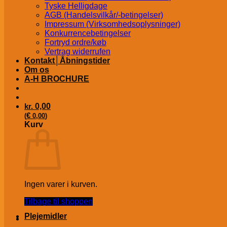
Tyske Helligdage
AGB (Handelsvilkår/-betingelser)
Impressum (Virksomhedsoplysninger)
Konkurrencebetingelser
Fortryd ordre/køb
Vertrag widerrufen
Kontakt│Åbningstider
Om os
A-H BROCHURE
kr.
0,00
€
(
0,00
)
Kurv
Ingen varer i kurven.
Tilbage til shoppen
Plejemidler