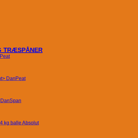
OG TRÆSPÅNER
Peat
DanPeat
DanSpan
Absolut