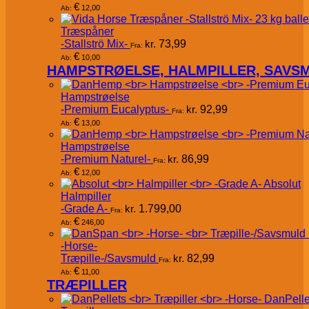
€
12,00
Ab:
Træspåner
-Stallströ Mix-
kr.
73,99
Fra:
€
10,00
Ab:
HAMPSTRØELSE, HALMPILLER, SAVS
Hampstrøelse
-Premium Eucalyptus-
kr.
92,99
Fra:
€
13,00
Ab:
Hampstrøelse
-Premium Naturel-
kr.
86,99
Fra:
€
12,00
Ab:
Absolut
Halmpiller
-Grade A-
kr.
1.799,00
Fra:
€
246,00
Ab:
-Horse-
Træpille-/Savsmuld
kr.
82,99
Fra:
€
11,00
Ab:
TRÆPILLER
DanPelle