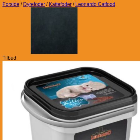
Forside
/
Dyrefoder
/
Kattefoder
/
Leonardo Catfood
Tilbud