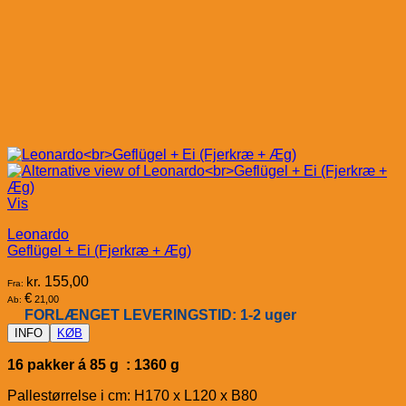
Vis
Leonardo
Geflügel + Ei (Fjerkræ + Æg)
kr.
155,00
Fra:
€
21,00
Ab:
FORLÆNGET LEVERINGSTID: 1-2 uger
INFO
KØB
16 pakker á 85 g : 1360 g
Pallestørrelse i cm: H170 x L120 x B80