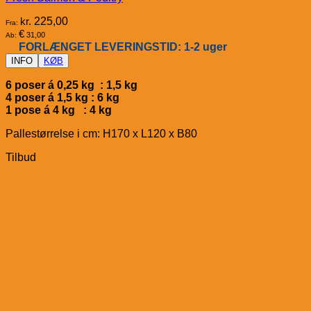
kr.
225,00
Fra:
€
31,00
Ab:
FORLÆNGET LEVERINGSTID: 1-2 uger
INFO
KØB
6 poser á 0,25 kg : 1,5 kg
4 poser á 1,5 kg : 6 kg
1 pose á 4 kg : 4 kg
Pallestørrelse i cm: H170 x L120 x B80
Tilbud