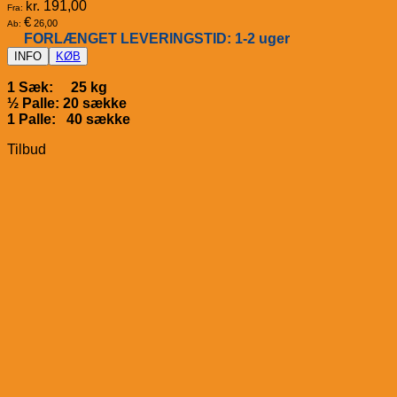
kr.
191,00
Fra:
€
26,00
Ab:
FORLÆNGET LEVERINGSTID: 1-2 uger
INFO
KØB
1 Sæk: 25 kg
½ Palle: 20 sække
1 Palle: 40 sække
Tilbud