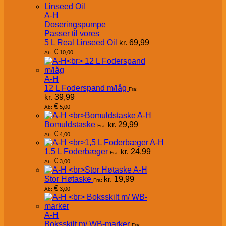
A-H
Doseringspumpe
Passer til vores
5 L Real Linseed Oil
kr.
69,99
€
10,00
Ab:
A-H
12 L Foderspand m/låg
Fra:
kr.
39,99
€
5,00
Ab:
A-H
Bomuldstaske
kr.
29,99
Fra:
€
4,00
Ab:
A-H
1,5 L Foderbæger
kr.
24,99
Fra:
€
3,00
Ab:
A-H
Stor Høtaske
kr.
19,99
Fra:
€
3,00
Ab:
A-H
Boksskilt m/ WB-marker
Fra: