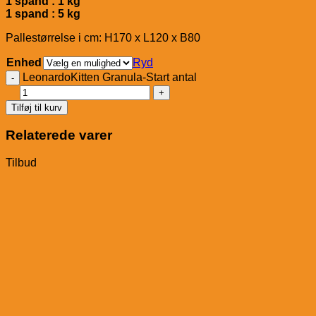
1 spand : 1 kg
1 spand : 5 kg
Pallestørrelse i cm: H170 x L120 x B80
Enhed
Ryd
LeonardoKitten Granula-Start antal
Tilføj til kurv
Relaterede varer
Tilbud