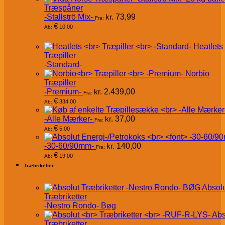
Træspåner
-Stallströ Mix-
kr.
73,99
Fra:
€
10,00
Ab:
Heatlets
Træpiller
-Standard-
Norbio
Træpiller
-Premium-
kr.
2.439,00
Fra:
€
334,00
Ab:
-Alle Mærker-
kr.
37,00
Fra:
€
5,00
Ab:
-30-60/90mm-
kr.
140,00
Fra:
€
19,00
Ab:
Træbriketter
Absol
Træbriketter
-Nestro Rondo- Bøg
Abs
Træbriketter