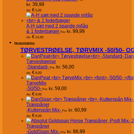
kr.
39,99
€
5,00
Ab:
A-H sæt med 2 spande m/låg
& 1 foderbæger
kr.
99,99
Fra:
€
14,00
Ab:
Hestestrøelse
TØRVESTRØELSE, TØRVMIX -50/50- 
Dan
Tørvestrøelse
-Standard-
kr.
56,00
Fra:
€
8,00
Ab:
TørveMix
-50/50-
kr.
59,00
Fra:
€
8,00
Ab:
Træspåner
-Kutterspån Mix-
kr.
60,99
Fra:
€
8,00
Ab:
Træspåner
-GoldSpan Mix-
kr.
86,99
Fra: