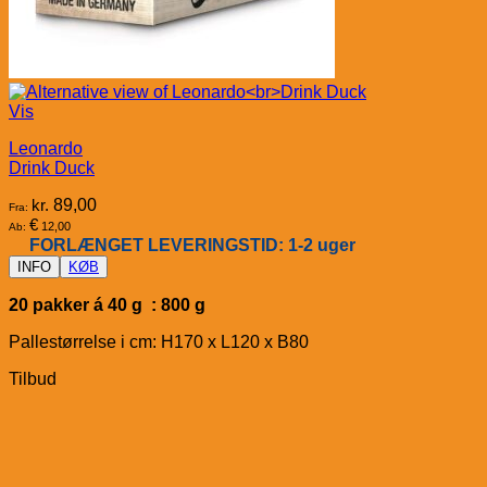
Vis
Leonardo
Drink Duck
kr.
89,00
Fra:
€
12,00
Ab:
FORLÆNGET LEVERINGSTID: 1-2 uger
INFO
KØB
20 pakker á 40 g : 800 g
Pallestørrelse i cm: H170 x L120 x B80
Tilbud