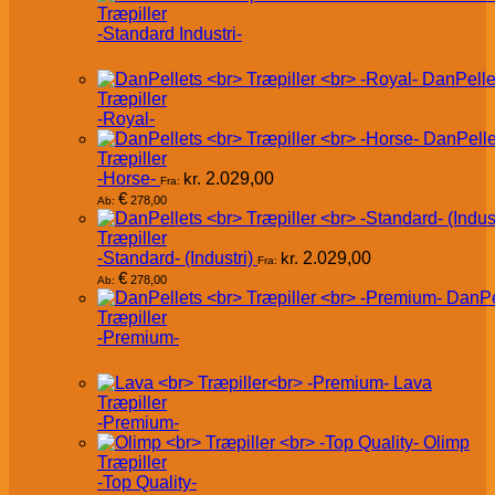
Træpiller
-Standard Industri-
DanPelle
Træpiller
-Royal-
DanPelle
Træpiller
-Horse-
kr.
2.029,00
Fra:
€
278,00
Ab:
Træpiller
-Standard- (Industri)
kr.
2.029,00
Fra:
€
278,00
Ab:
DanPe
Træpiller
-Premium-
Lava
Træpiller
-Premium-
Olimp
Træpiller
-Top Quality-