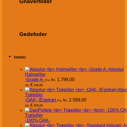
Gnaverfoder
Gedefoder
Træpiller
Absolut
Halmpiller
-Grade A-
kr.
1.799,00
Fra:
€
246,00
Ab:
Abso
Træpiller
-OAK- (Egetræ)
kr.
2.589,00
Fra:
€
355,00
Ab:
Træpiller
-100% OAK-
A