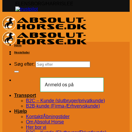
FLENSBORG/HARRISLEE
Hjem
Hestefoder
Søg efter:
Transport
B2C – Kunde (slutbruger/privatkunde)
B2B-kunde (Firma-/Erhvervskunde)
Hjælp
Kontakt/Åbningstider
Om Absolut Horse
Her bor vi