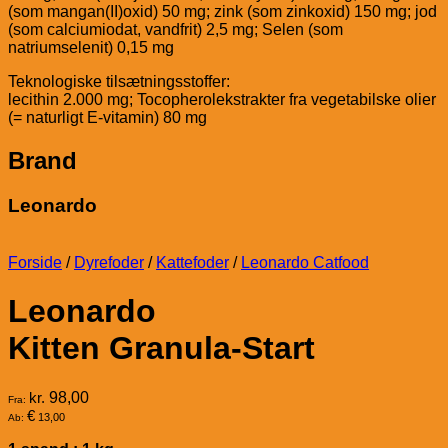
(som mangan(II)oxid) 50 mg; zink (som zinkoxid) 150 mg; jod
(som calciumiodat, vandfrit) 2,5 mg; Selen (som
natriumselenit) 0,15 mg
Teknologiske tilsætningsstoffer:
lecithin 2.000 mg; Tocopherolekstrakter fra vegetabilske olier
(= naturligt E-vitamin) 80 mg
Brand
Leonardo
Forside
/
Dyrefoder
/
Kattefoder
/
Leonardo Catfood
Leonardo
Kitten Granula-Start
kr.
98,00
Fra:
€
13,00
Ab: