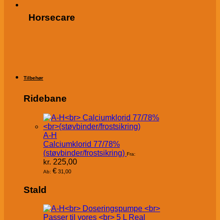
Horsecare
Tilbehør
Ridebane
A-H
Calciumklorid 77/78%
(støvbinder/frostsikring)
Fra:
kr.
225,00
€
31,00
Ab:
Stald