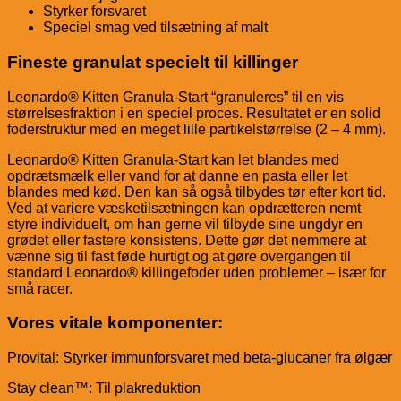
Styrker forsvaret
Speciel smag ved tilsætning af malt
Fineste granulat specielt til killinger
Leonardo® Kitten Granula-Start “granuleres” til en vis
størrelsesfraktion i en speciel proces. Resultatet er en solid
foderstruktur med en meget lille partikelstørrelse (2 – 4 mm).
Leonardo® Kitten Granula-Start kan let blandes med
opdrætsmælk eller vand for at danne en pasta eller let
blandes med kød. Den kan så også tilbydes tør efter kort tid.
Ved at variere væsketilsætningen kan opdrætteren nemt
styre individuelt, om han gerne vil tilbyde sine ungdyr en
grødet eller fastere konsistens. Dette gør det nemmere at
vænne sig til fast føde hurtigt og at gøre overgangen til
standard Leonardo® killingefoder uden problemer – især for
små racer.
Vores vitale komponenter:
Provital: Styrker immunforsvaret med beta-glucaner fra ølgær
Stay clean™: Til plakreduktion