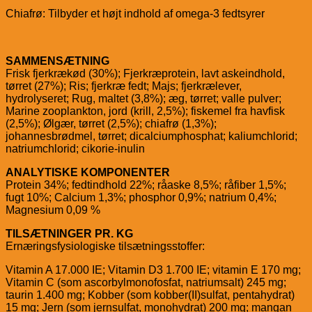
Chiafrø: Tilbyder et højt indhold af omega-3 fedtsyrer
SAMMENSÆTNING
Frisk fjerkrækød (30%); Fjerkræprotein, lavt askeindhold,
tørret (27%); Ris; fjerkræ fedt; Majs; fjerkrælever,
hydrolyseret; Rug, maltet (3,8%); æg, tørret; valle pulver;
Marine zooplankton, jord (krill, 2,5%); fiskemel fra havfisk
(2,5%); Ølgær, tørret (2,5%); chiafrø (1,3%);
johannesbrødmel, tørret; dicalciumphosphat; kaliumchlorid;
natriumchlorid; cikorie-inulin
ANALYTISKE KOMPONENTER
Protein 34%; fedtindhold 22%; råaske 8,5%; råfiber 1,5%;
fugt 10%; Calcium 1,3%; phosphor 0,9%; natrium 0,4%;
Magnesium 0,09 %
TILSÆTNINGER PR. KG
Ernæringsfysiologiske tilsætningsstoffer:
Vitamin A 17.000 IE; Vitamin D3 1.700 IE; vitamin E 170 mg;
Vitamin C (som ascorbylmonofosfat, natriumsalt) 245 mg;
taurin 1.400 mg; Kobber (som kobber(II)sulfat, pentahydrat)
15 mg; Jern (som jernsulfat, monohydrat) 200 mg; mangan