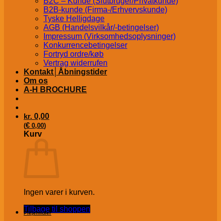
B2C – Kunde (Slutbruger/Privatkunde)
B2B-kunde (Firma-/Erhvervskunde)
Tyske Helligdage
AGB (Handelsvilkår/-betingelser)
Impressum (Virksomhedsoplysninger)
Konkurrencebetingelser
Fortryd ordre/køb
Vertrag widerrufen
Kontakt│Åbningstider
Om os
A-H BROCHURE
kr.
0,00
€
(
0,00
)
Kurv
Ingen varer i kurven.
Tilbage til shoppen
Plejemidler