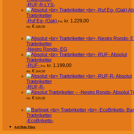
-RUF-R-LYS-
Ab
Træbriketter
-Ruf Eg- (Oak)
kr.
1.229,00
Fra:
€
168,00
Ab:
Træbriketter
-Nestro Rondo- EG
Absolut
Træbriketter
-RUF-
kr.
1.199,00
Fra:
€
164,00
Ab:
Absolut
Træbriketter
-RUF-R-
Absolut T
€
520,00
Ab:
Bar
Træbriketter
-EcoBriketts-
A-H Ride Fibre