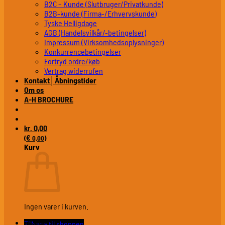
B2C – Kunde (Slutbruger/Privatkunde)
B2B-kunde (Firma-/Erhvervskunde)
Tyske Helligdage
AGB (Handelsvilkår/-betingelser)
Impressum (Virksomhedsoplysninger)
Konkurrencebetingelser
Fortryd ordre/køb
Vertrag widerrufen
Kontakt│Åbningstider
Om os
A-H BROCHURE
0,00
kr.
€
(
0,00
)
Kurv
Ingen varer i kurven.
Tilbage til shoppen
Plejemidler