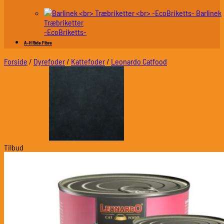
Barlinek
Træbriketter
-EcoBriketts-
A-H Ride Fibre
Forside
/
Dyrefoder
/
Kattefoder
/
Leonardo Catfood
Tilbud