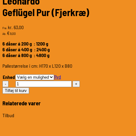
Leonardo
Geflügel Pur (Fjerkræ)
63,00
kr.
Fra:
€
9,00
Ab:
6 dåser á 200 g : 1200 g
6 dåser á 400 g : 2400 g
6 dåser á 800 g : 4800 g
Pallestørrelse i cm: H170 x L120 x B80
Ryd
Enhed
LeonardoGeflügel
Pur
Tilføj til kurv
(Fjerkræ)
antal
Relaterede varer
Tilbud