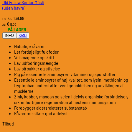
Old Fellow Senior Müsli
(uden havre)
139,99
kr.
Fra:
€
19,00
Ab:
PÅ LAGER
INFO
KØB
Naturlige råvarer
Let fordøjeligt fuldfoder
Velsmagende opskrift
Lav udfodringsmængde
Lav på sukker og stivelse
Rig på essentielle aminosyrer, vitaminer og sporstoffer
Essentielle aminosyrer af høj kvalitet, som lysin, methionin og
tryptophan understøtter vedligeholdelsen og udviklingen af
musklerne
Zink, kobber, mangan og selen i delvis organiske forbindelser,
sikrer hurtigere regeneration af hestens immunsystem
Forebygger aldersrelateret substanstab
Råvarerne sikrer god ædelyst
Tilbud