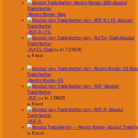
Absolut
Træbriketter
-Nestro Rondo- Bøg
Absolut
Træbriketter
-RUF-R-LYS-
Absolut
Træbriketter
-Ruf Eg- (Oak)
1.229,00
kr.
Fra:
€
168,00
Ab:
Abso
Træbriketter
-Nestro Rondo- EG
Absolut
Træbriketter
-RUF-
1.199,00
kr.
Fra:
€
164,00
Ab:
Absolut
Træbriketter
-RUF-R-
Absolut Træbrik
€
520,00
Ab: