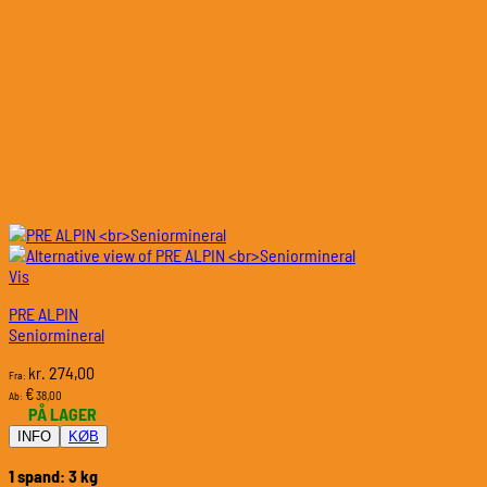
Vis
PRE ALPIN
Seniormineral
274,00
kr.
Fra:
€
38,00
Ab:
PÅ LAGER
INFO
KØB
1 spand: 3 kg