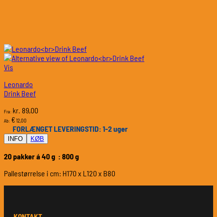
Vis
Leonardo
Drink Beef
89,00
kr.
Fra:
€
12,00
Ab:
FORLÆNGET LEVERINGSTID: 1-2 uger
INFO
KØB
20 pakker á 40 g : 800 g
Pallestørrelse i cm: H170 x L120 x B80
KONTAKT