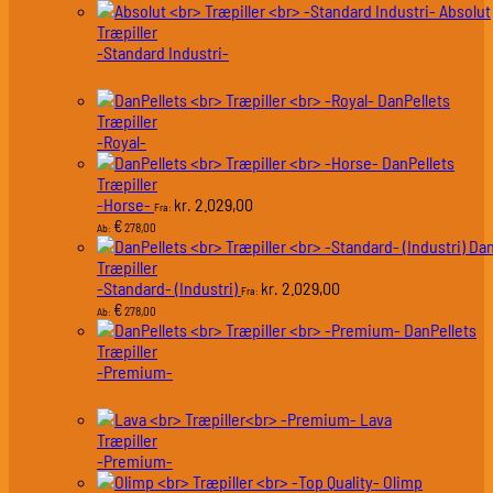
Absolut
Træpiller
-Standard Industri-
DanPellets
Træpiller
-Royal-
DanPellets
Træpiller
-Horse-
2.029,00
kr.
Fra:
€
278,00
Ab:
Dan
Træpiller
-Standard- (Industri)
2.029,00
kr.
Fra:
€
278,00
Ab:
DanPellets
Træpiller
-Premium-
Lava
Træpiller
-Premium-
Olimp