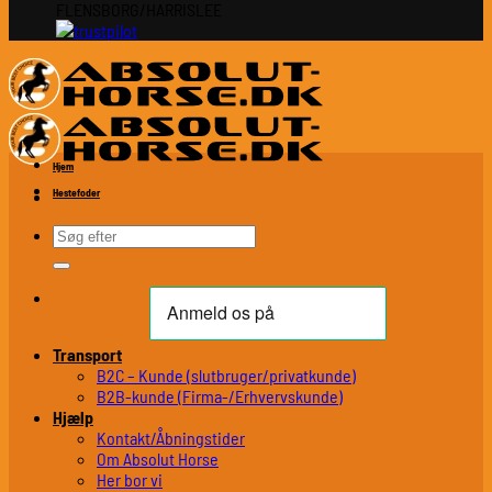
FLENSBORG/HARRISLEE
Hjem
Hestefoder
Søg
efter:
Transport
B2C – Kunde (slutbruger/privatkunde)
B2B-kunde (Firma-/Erhvervskunde)
Hjælp
Kontakt/Åbningstider
Om Absolut Horse
Her bor vi