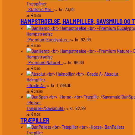
Træspåner
-Stallströ Mix-
73,99
kr.
Fra:
€
10,00
Ab:
HAMPSTRØELSE, HALMPILLER, SAVSMULD OG 
Hampstrøelse
-Premium Eucalyptus-
92,99
kr.
Fra:
€
13,00
Ab:
Hampstrøelse
-Premium Naturel-
86,99
kr.
Fra:
€
12,00
Ab:
Absolut
Halmpiller
-Grade A-
1.799,00
kr.
Fra:
€
246,00
Ab:
DanSp
-Horse-
Træpille-/Savsmuld
82,99
kr.
Fra:
€
11,00
Ab:
TRÆPILLER
DanPellets
Træpiller