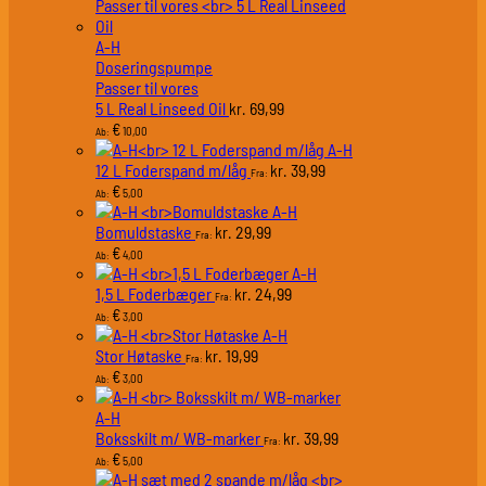
A-H
Doseringspumpe
Passer til vores
5 L Real Linseed Oil
69,99
kr.
€
10,00
Ab:
A-H
12 L Foderspand m/låg
39,99
kr.
Fra:
€
5,00
Ab:
A-H
Bomuldstaske
29,99
kr.
Fra:
€
4,00
Ab:
A-H
1,5 L Foderbæger
24,99
kr.
Fra:
€
3,00
Ab:
A-H
Stor Høtaske
19,99
kr.
Fra:
€
3,00
Ab:
A-H
Boksskilt m/ WB-marker
39,99
kr.
Fra:
€
5,00
Ab: