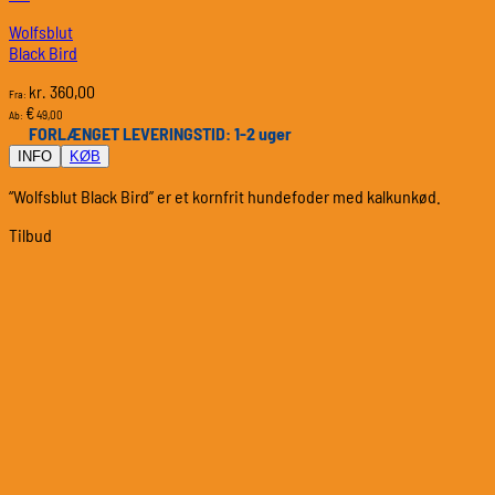
Wolfsblut
Black Bird
360,00
kr.
Fra:
€
49,00
Ab:
FORLÆNGET LEVERINGSTID: 1-2 uger
INFO
KØB
“Wolfsblut Black Bird” er et kornfrit hundefoder med kalkunkød.
Tilbud