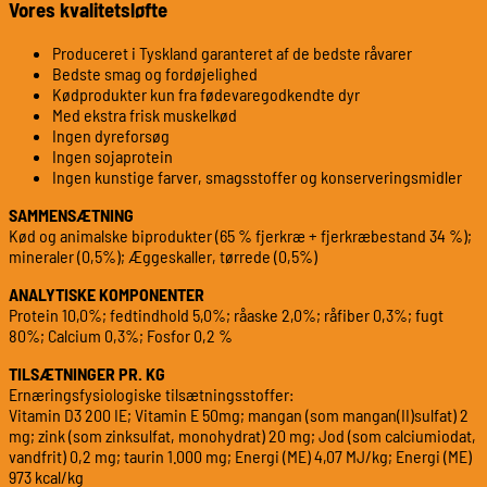
Vores kvalitetsløfte
Produceret i Tyskland garanteret af de bedste råvarer
Bedste smag og fordøjelighed
Kødprodukter kun fra fødevaregodkendte dyr
Med ekstra frisk muskelkød
Ingen dyreforsøg
Ingen sojaprotein
Ingen kunstige farver, smagsstoffer og konserveringsmidler
SAMMENSÆTNING
Kød og animalske biprodukter (65 % fjerkræ + fjerkræbestand 34 %);
mineraler (0,5%); Æggeskaller, tørrede (0,5%)
ANALYTISKE KOMPONENTER
Protein 10,0%; fedtindhold 5,0%; råaske 2,0%; råfiber 0,3%; fugt
80%; Calcium 0,3%; Fosfor 0,2 %
TILSÆTNINGER PR. KG
Ernæringsfysiologiske tilsætningsstoffer:
Vitamin D3 200 IE; Vitamin E 50mg; mangan (som mangan(II)sulfat) 2
mg; zink (som zinksulfat, monohydrat) 20 mg; Jod (som calciumiodat,
vandfrit) 0,2 mg; taurin 1.000 mg; Energi (ME) 4,07 MJ/kg; Energi (ME)
973 kcal/kg