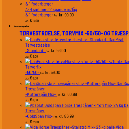
A-H sæt med 2 spande m/låg
& 1 foderbæger
99,99
kr.
Fra:
€
14,00
Ab:
Hestestrøelse
TØRVESTRØELSE, TØRVMIX -50/50- OG TRÆS
DanPeat
Tørvestrøelse
-Standard-
56,00
kr.
Fra:
€
8,00
Ab:
Da
TørveMix
-50/50-
59,00
kr.
Fra:
€
8,00
Ab:
DanSp
Træspåner
-Kutterspån Mix-
60,99
kr.
Fra:
€
8,00
Ab:
Træspåner
-GoldSpan Mix-
86,99
kr.
Fra:
€
12,00
Ab:
Vida