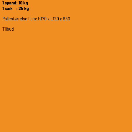
1 spand: 10 kg
1 sæk : 25 kg
Pallestørrelse i cm: H170 x L120 x B80
Tilbud