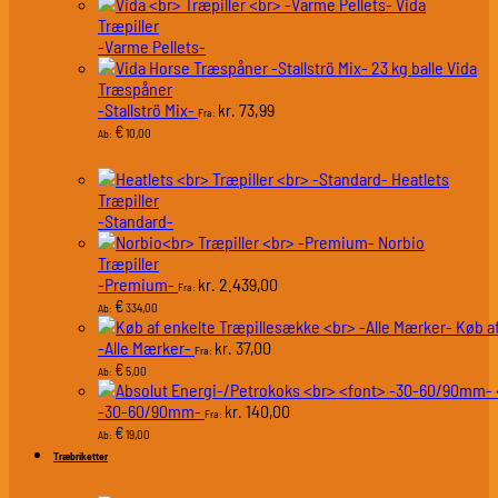
Vida
Træpiller
-Varme Pellets-
Vida
Træspåner
-Stallströ Mix-
73,99
kr.
Fra:
€
10,00
Ab:
Heatlets
Træpiller
-Standard-
Norbio
Træpiller
-Premium-
2.439,00
kr.
Fra:
€
334,00
Ab:
Køb a
-Alle Mærker-
37,00
kr.
Fra:
€
5,00
Ab:
-30-60/90mm-
140,00
kr.
Fra:
€
19,00
Ab:
Træbriketter