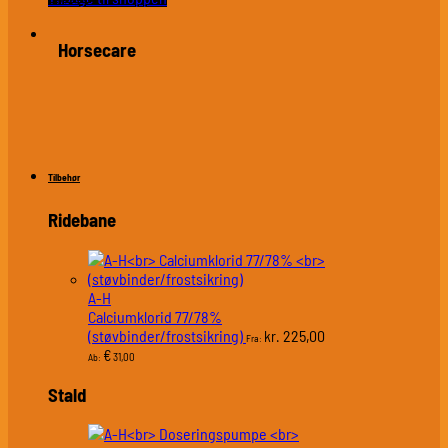
Horsecare
Tilbehør
Ridebane
A-H
Calciumklorid 77/78%
(støvbinder/frostsikring)
225,00
kr.
Fra:
€
31,00
Ab:
Stald