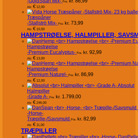
-GoldSpan Mix-
kr.
86,99
Fra:
€
12,00
Ab:
Træspåner
-Stallströ Mix-
kr.
73,99
Fra:
€
10,00
Ab:
HAMPSTRØELSE, HALMPILLER, SAVS
Hampstrøelse
-Premium Eucalyptus-
kr.
92,99
Fra:
€
13,00
Ab:
Hampstrøelse
-Premium Naturel-
kr.
86,99
Fra:
€
12,00
Ab:
Absolut
Halmpiller
-Grade A-
kr.
1.799,00
Fra:
€
246,00
Ab:
-Horse-
Træpille-/Savsmuld
kr.
82,99
Fra:
€
11,00
Ab:
TRÆPILLER
DanPelle