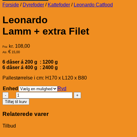
Forside
/
Dyrefoder
/
Kattefoder
/
Leonardo Catfood
Leonardo
Lamm + extra Filet
kr.
108,00
Fra:
€
15,00
Ab:
6 dåser á 200 g : 1200 g
6 dåser á 400 g : 2400 g
Pallestørrelse i cm: H170 x L120 x B80
Enhed
Ryd
LeonardoLamm
+
Tilføj til kurv
extra
Filet
Relaterede varer
antal
Tilbud