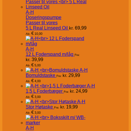
A-H
Doseringspumpe
Passer til vores
5 L Real Linseed Oil
kr.
69,99
€
10,00
Ab:
A-H
12 L Foderspand m/låg
Fra:
kr.
39,99
€
5,00
Ab:
A-H
Bomuldstaske
kr.
29,99
Fra:
€
4,00
Ab:
A-H
1,5 L Foderbæger
kr.
24,99
Fra:
€
3,00
Ab:
A-H
Stor Høtaske
kr.
19,99
Fra:
€
3,00
Ab:
A-H