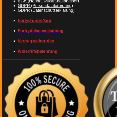
AGB (Handelsvilkår/-betingelser)
GDPR (Persondataforordring)
GDPR (Datenschutzerklärung)
Fortyd ordre/køb
Fortrydelsesvejledning
Vertrag widerrufen
Widerrufsbelehrung