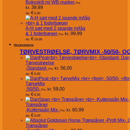
Boksskilt m/ WB-marker
Fra:
kr.
39,99
€
5,00
Ab:
A-H sæt med 2 spande m/låg
& 1 foderbæger
kr.
99,99
Fra:
€
14,00
Ab:
Hestestrøelse
TØRVESTRØELSE, TØRVMIX -50/50- 
Dan
Tørvestrøelse
-Standard-
kr.
56,00
Fra:
€
8,00
Ab:
TørveMix
-50/50-
kr.
59,00
Fra:
€
8,00
Ab:
Træspåner
-Kutterspån Mix-
kr.
60,99
Fra:
€
8,00
Ab:
Træspåner