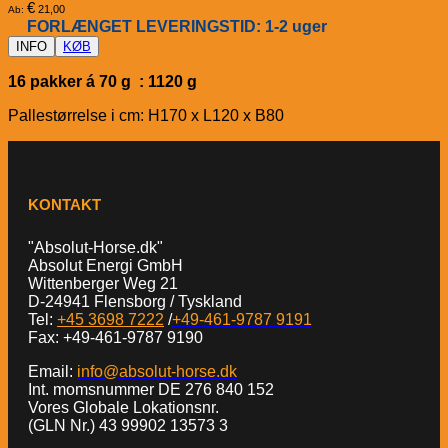
€
21,00
Ab:
FORLÆNGET LEVERINGSTID: 1-2 uger
INFO
KØB
16 pakker á 70 g : 1120 g
Pallestørrelse i cm: H170 x L120 x B80
KONTAKT
"Absolut-Horse.dk"
Absolut Energi GmbH
Wittenberger Weg 21
D-24941 Flensborg / Tyskland
Tel:
+45 3698 7222
/
+49-461-9787 9191
Fax: +49-461-9787 9190
Email:
info@absolut-horse.dk
Int. momsnummer DE 276 840 152
Vores Globale Lokationsnr.
(GLN Nr.) 43 99902 13573 3