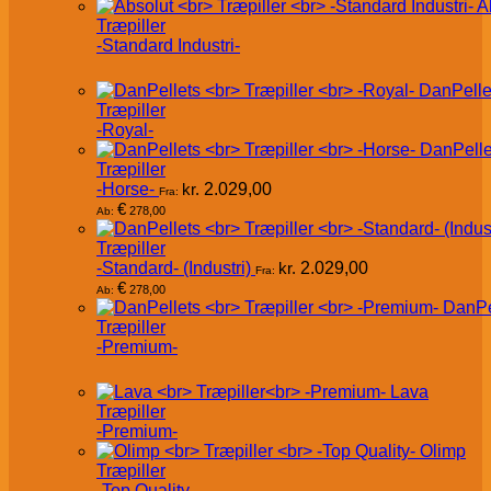
A
Træpiller
-Standard Industri-
DanPelle
Træpiller
-Royal-
DanPelle
Træpiller
-Horse-
kr.
2.029,00
Fra:
€
278,00
Ab:
Træpiller
-Standard- (Industri)
kr.
2.029,00
Fra:
€
278,00
Ab:
DanPe
Træpiller
-Premium-
Lava
Træpiller
-Premium-
Olimp
Træpiller
-Top Quality-