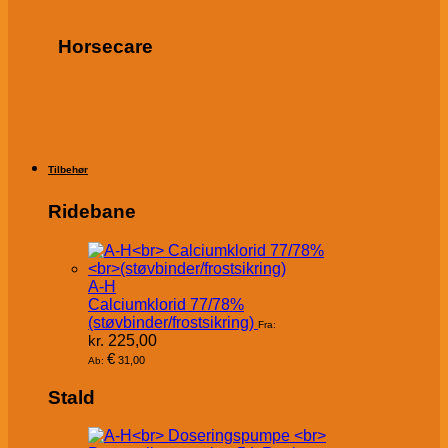
Horsecare
Tilbehør
Ridebane
A-H
Calciumklorid 77/78%
(støvbinder/frostsikring)
Fra:
kr.
225,00
€
31,00
Ab:
Stald