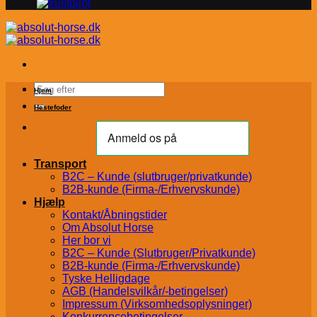
Søg
Hjem
efter:
Hestefoder
Transport
B2C – Kunde (slutbruger/privatkunde)
B2B-kunde (Firma-/Erhvervskunde)
Hjælp
Kontakt/Åbningstider
Om Absolut Horse
Her bor vi
B2C – Kunde (Slutbruger/Privatkunde)
B2B-kunde (Firma-/Erhvervskunde)
Tyske Helligdage
AGB (Handelsvilkår/-betingelser)
Impressum (Virksomhedsoplysninger)
Konkurrencebetingelser