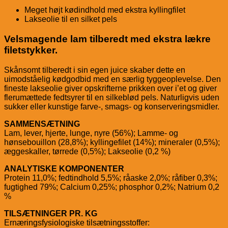
Meget højt kødindhold med ekstra kyllingfilet
Lakseolie til en silket pels
Velsmagende lam tilberedt med ekstra lækre
filetstykker.
Skånsomt tilberedt i sin egen juice skaber dette en
uimodståelig kødgodbid med en særlig tyggeoplevelse. Den
fineste lakseolie giver opskrifterne prikken over i’et og giver
flerumættede fedtsyrer til en silkeblød pels. Naturligvis uden
sukker eller kunstige farve-, smags- og konserveringsmidler.
SAMMENSÆTNING
Lam, lever, hjerte, lunge, nyre (56%); Lamme- og
hønsebouillon (28,8%); kyllingefilet (14%); mineraler (0,5%);
æggeskaller, tørrede (0,5%); Lakseolie (0,2 %)
ANALYTISKE KOMPONENTER
Protein 11,0%; fedtindhold 5,5%; råaske 2,0%; råfiber 0,3%;
fugtighed 79%; Calcium 0,25%; phosphor 0,2%; Natrium 0,2
%
TILSÆTNINGER PR. KG
Ernæringsfysiologiske tilsætningsstoffer: