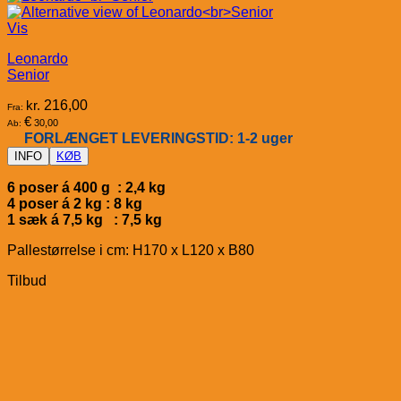
Vis
Leonardo
Senior
kr.
216,00
Fra:
€
30,00
Ab:
FORLÆNGET LEVERINGSTID: 1-2 uger
INFO
KØB
6 poser á 400 g : 2,4 kg
4 poser á 2 kg : 8 kg
1 sæk á 7,5 kg : 7,5 kg
Pallestørrelse i cm: H170 x L120 x B80
Tilbud