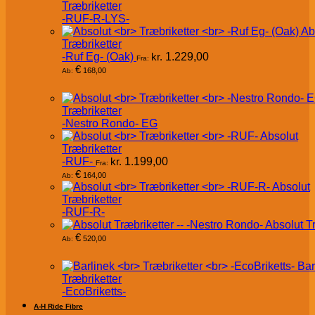
Træbriketter
-RUF-R-LYS-
Ab
Træbriketter
-Ruf Eg- (Oak)
kr.
1.229,00
Fra:
€
168,00
Ab:
Træbriketter
-Nestro Rondo- EG
Absolut
Træbriketter
-RUF-
kr.
1.199,00
Fra:
€
164,00
Ab:
Absolut
Træbriketter
-RUF-R-
Absolut T
€
520,00
Ab:
Bar
Træbriketter
-EcoBriketts-
A-H Ride Fibre