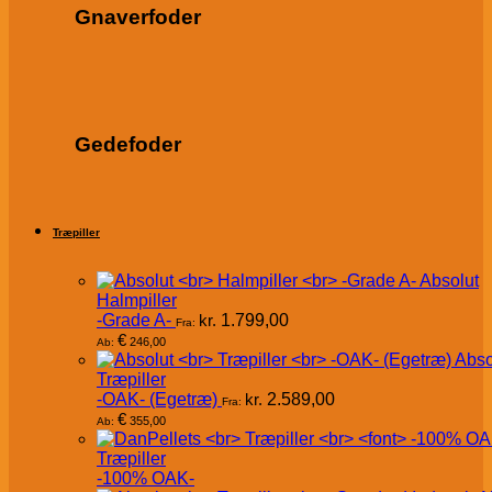
Gnaverfoder
Gedefoder
Træpiller
Absolut
Halmpiller
-Grade A-
kr.
1.799,00
Fra:
€
246,00
Ab:
Abso
Træpiller
-OAK- (Egetræ)
kr.
2.589,00
Fra:
€
355,00
Ab:
Træpiller
-100% OAK-