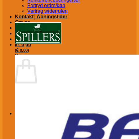
Fortryd ordre/køb
Vertrag widerrufen
Kontakt│Åbningstider
Om os
A-H BROCHURE
kr.
0,00
€
(
0,00
)
Kurv
Ingen varer i kurven.
Tilbage til shoppen