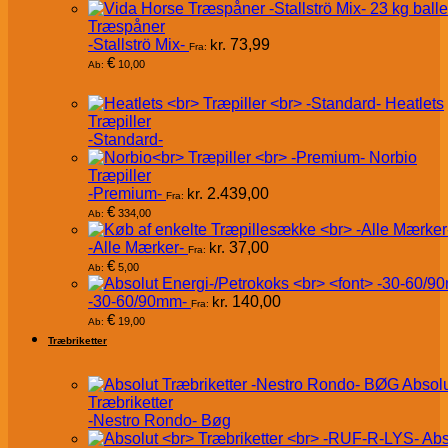
Træspåner
-Stallströ Mix-
kr.
73,99
Fra:
€
10,00
Ab:
Heatlets
Træpiller
-Standard-
Norbio
Træpiller
-Premium-
kr.
2.439,00
Fra:
€
334,00
Ab:
-Alle Mærker-
kr.
37,00
Fra:
€
5,00
Ab:
-30-60/90mm-
kr.
140,00
Fra:
€
19,00
Ab:
Træbriketter
Absol
Træbriketter
-Nestro Rondo- Bøg
Abs