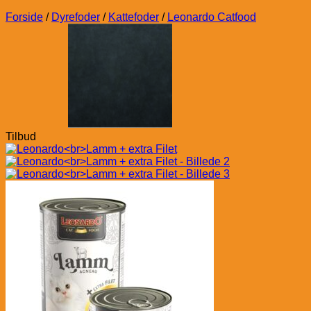
Forside
/
Dyrefoder
/
Kattefoder
/
Leonardo Catfood
Tilbud