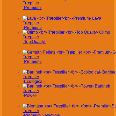
Træpiller
-Premium-
Lava
Træpiller
-Premium-
Olimp
Træpiller
-Top Quality-
G
Træpiller
-Premium-
Barline
Træpiller
-Ecological-
Barlinek
Træpiller
-Power-
Træpiller
-Premium Selection-