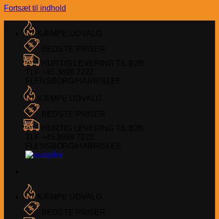
Fortsæt til indhold
KÆMPE UDVALG
BEDSTE PRISER
HURTIG LEVERING TIL B2B
TLF +45 3698 7222
FLENSBORG/HARRISLEE
KÆMPE UDVALG
BEDSTE PRISER
HURTIG LEVERING TIL B2B
TLF +45 3698 7222
FLENSBORG/HARRISLEE
KÆMPE UDVALG
BEDSTE PRISER