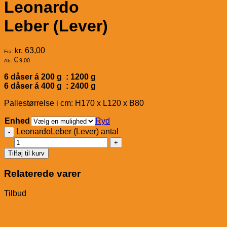
Leonardo
Leber (Lever)
kr.
63,00
Fra:
€
9,00
Ab:
6 dåser á 200 g : 1200 g
6 dåser á 400 g : 2400 g
Pallestørrelse i cm: H170 x L120 x B80
Enhed
Ryd
LeonardoLeber (Lever) antal
Tilføj til kurv
Relaterede varer
Tilbud