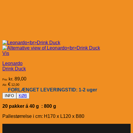
Vis
Leonardo
Drink Duck
kr.
89,00
Fra:
€
12,00
Ab:
FORLÆNGET LEVERINGSTID: 1-2 uger
INFO
KØB
20 pakker á 40 g : 800 g
Pallestørrelse i cm: H170 x L120 x B80