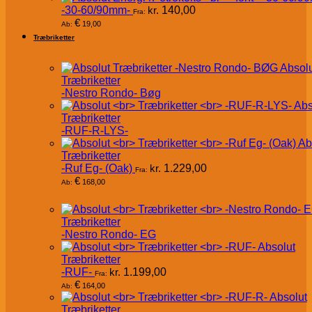
-30-60/90mm-
kr.
140,00
Fra:
€
19,00
Ab:
Træbriketter
Absol
Træbriketter
-Nestro Rondo- Bøg
Abs
Træbriketter
-RUF-R-LYS-
Ab
Træbriketter
-Ruf Eg- (Oak)
kr.
1.229,00
Fra:
€
168,00
Ab:
Træbriketter
-Nestro Rondo- EG
Absolut
Træbriketter
-RUF-
kr.
1.199,00
Fra:
€
164,00
Ab:
Absolut
Træbriketter