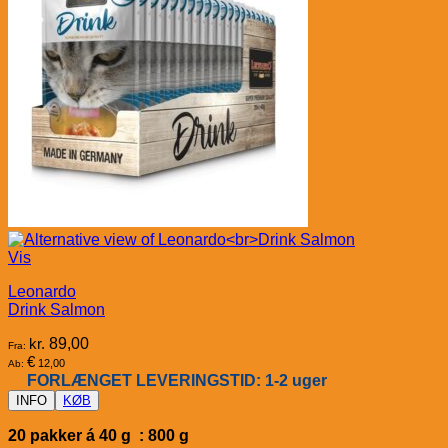
Vis
Leonardo
Drink Salmon
kr.
89,00
Fra:
€
12,00
Ab:
FORLÆNGET LEVERINGSTID: 1-2 uger
INFO
KØB
20 pakker á 40 g : 800 g