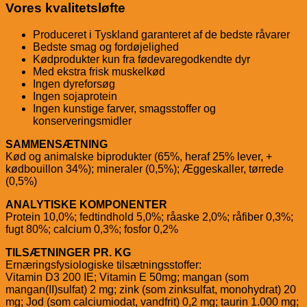
Vores kvalitetsløfte
Produceret i Tyskland garanteret af de bedste råvarer
Bedste smag og fordøjelighed
Kødprodukter kun fra fødevaregodkendte dyr
Med ekstra frisk muskelkød
Ingen dyreforsøg
Ingen sojaprotein
Ingen kunstige farver, smagsstoffer og
konserveringsmidler
SAMMENSÆTNING
Kød og animalske biprodukter (65%, heraf 25% lever, +
kødbouillon 34%); mineraler (0,5%); Æggeskaller, tørrede
(0,5%)
ANALYTISKE KOMPONENTER
Protein 10,0%; fedtindhold 5,0%; råaske 2,0%; råfiber 0,3%;
fugt 80%; calcium 0,3%; fosfor 0,2%
TILSÆTNINGER PR. KG
Ernæringsfysiologiske tilsætningsstoffer:
Vitamin D3 200 IE; Vitamin E 50mg; mangan (som
mangan(II)sulfat) 2 mg; zink (som zinksulfat, monohydrat) 20
mg; Jod (som calciumiodat, vandfrit) 0,2 mg; taurin 1.000 mg;