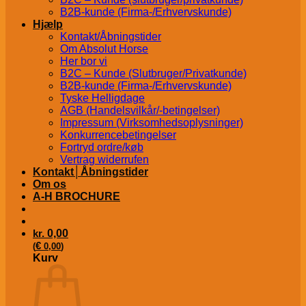
B2B-kunde (Firma-/Erhvervskunde)
Hjælp
Kontakt/Åbningstider
Om Absolut Horse
Her bor vi
B2C – Kunde (Slutbruger/Privatkunde)
B2B-kunde (Firma-/Erhvervskunde)
Tyske Helligdage
AGB (Handelsvilkår/-betingelser)
Impressum (Virksomhedsoplysninger)
Konkurrencebetingelser
Fortryd ordre/køb
Vertrag widerrufen
Kontakt│Åbningstider
Om os
A-H BROCHURE
kr.
0,00
€
(
0,00
)
Kurv