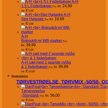
A-H
1,5 L Foderbæger
kr.
24,99
Fra:
€
3,00
Ab:
A-H
Stor Høtaske
kr.
19,99
Fra:
€
3,00
Ab:
A-H
Boksskilt m/ WB-marker
Fra:
kr.
39,99
€
5,00
Ab:
A-H sæt med 2 spande m/låg
& 1 foderbæger
kr.
99,99
Fra:
€
14,00
Ab:
Hestestrøelse
TØRVESTRØELSE, TØRVMIX -50/50- 
Dan
Tørvestrøelse
-Standard-
kr.
56,00
Fra:
€
8,00
Ab: