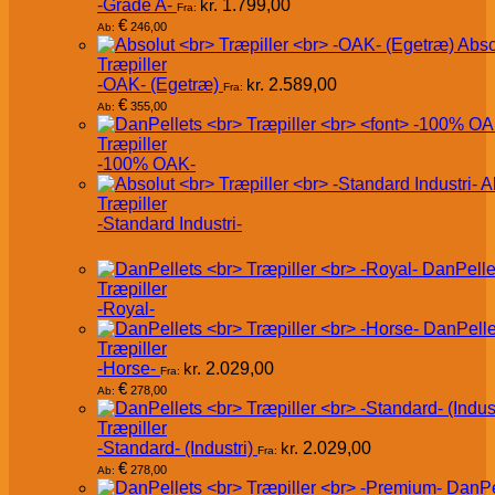
-Grade A-
kr.
1.799,00
Fra:
€
246,00
Ab:
Abso
Træpiller
-OAK- (Egetræ)
kr.
2.589,00
Fra:
€
355,00
Ab:
Træpiller
-100% OAK-
A
Træpiller
-Standard Industri-
DanPelle
Træpiller
-Royal-
DanPelle
Træpiller
-Horse-
kr.
2.029,00
Fra:
€
278,00
Ab:
Træpiller
-Standard- (Industri)
kr.
2.029,00
Fra:
€
278,00
Ab:
DanPe