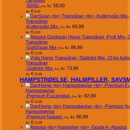
TørveMix
-50/50-
kr.
59,00
Fra:
€
8,00
Ab:
Træspåner
-Kutterspån Mix-
kr.
60,99
Fra:
€
8,00
Ab:
Træspåner
-GoldSpan Mix-
kr.
86,99
Fra:
€
12,00
Ab:
Træspåner
-Stallströ Mix-
kr.
73,99
Fra:
€
10,00
Ab:
HAMPSTRØELSE, HALMPILLER, SAVS
Hampstrøelse
-Premium Eucalyptus-
kr.
92,99
Fra:
€
13,00
Ab:
Hampstrøelse
-Premium Naturel-
kr.
86,99
Fra:
€
12,00
Ab:
Absolut