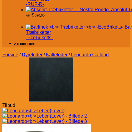
-RUF-R-
Absolut T
€
520,00
Ab:
Bar
Træbriketter
-EcoBriketts-
A-H Ride Fibre
Forside
/
Dyrefoder
/
Kattefoder
/
Leonardo Catfood
Tilbud