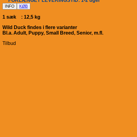
FORLÆNGET LEVERINGSTID: 1-2 uger
INFO
KØB
1 sæk : 12,5 kg
Wild Duck findes i flere varianter
Bl.a. Adult, Puppy, Small Breed, Senior, m.fl.
Tilbud