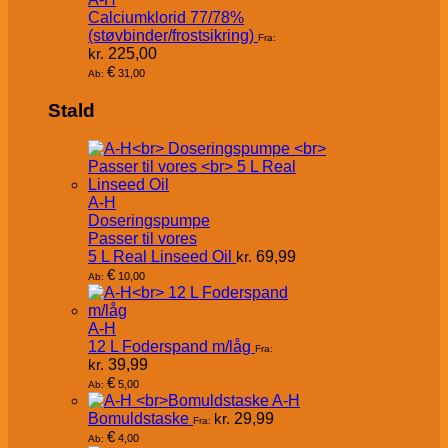
Calciumklorid 77/78%
(støvbinder/frostsikring)
Fra:
kr.
225,00
€
31,00
Ab:
Stald
A-H
Doseringspumpe
Passer til vores
5 L Real Linseed Oil
kr.
69,99
€
10,00
Ab:
A-H
12 L Foderspand m/låg
Fra:
kr.
39,99
€
5,00
Ab:
A-H
Bomuldstaske
kr.
29,99
Fra:
€
4,00
Ab: