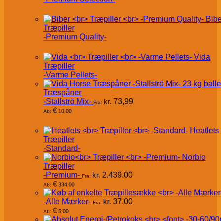
Bibe
Træpiller
-Premium Quality-
Vida
Træpiller
-Varme Pellets-
Træspåner
-Stallströ Mix-
kr.
73,99
Fra:
€
10,00
Ab:
Heatlets
Træpiller
-Standard-
Norbio
Træpiller
-Premium-
kr.
2.439,00
Fra:
€
334,00
Ab:
-Alle Mærker-
kr.
37,00
Fra:
€
5,00
Ab: