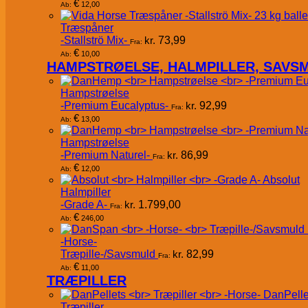
€
12,00
Ab:
Træspåner
-Stallströ Mix-
kr.
73,99
Fra:
€
10,00
Ab:
HAMPSTRØELSE, HALMPILLER, SAVS
Hampstrøelse
-Premium Eucalyptus-
kr.
92,99
Fra:
€
13,00
Ab:
Hampstrøelse
-Premium Naturel-
kr.
86,99
Fra:
€
12,00
Ab:
Absolut
Halmpiller
-Grade A-
kr.
1.799,00
Fra:
€
246,00
Ab:
-Horse-
Træpille-/Savsmuld
kr.
82,99
Fra:
€
11,00
Ab:
TRÆPILLER
DanPelle
Træpiller