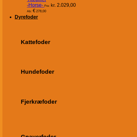
-Horse-
kr.
2.029,00
Fra:
€
278,00
Ab:
Dyrefoder
Kattefoder
Hundefoder
Fjerkræfoder
Gnaverfoder