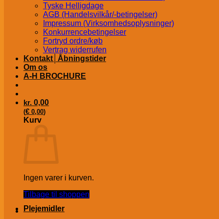
Tyske Helligdage
AGB (Handelsvilkår/-betingelser)
Impressum (Virksomhedsoplysninger)
Konkurrencebetingelser
Fortryd ordre/køb
Vertrag widerrufen
Kontakt│Åbningstider
Om os
A-H BROCHURE
kr.
0,00
€
(
0,00
)
Kurv
Ingen varer i kurven.
Tilbage til shoppen
Plejemidler