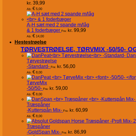
kr.
39,99
€
5,00
Ab:
A-H sæt med 2 spande m/låg
& 1 foderbæger
kr.
99,99
Fra:
€
14,00
Ab:
Hestestrøelse
TØRVESTRØELSE, TØRVMIX -50/50- 
Dan
Tørvestrøelse
-Standard-
kr.
56,00
Fra:
€
8,00
Ab:
TørveMix
-50/50-
kr.
59,00
Fra:
€
8,00
Ab:
Træspåner
-Kutterspån Mix-
kr.
60,99
Fra:
€
8,00
Ab:
Træspåner
-GoldSpan Mix-
kr.
86,99
Fra: