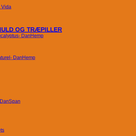
Vida
MULD OG TRÆPILLER
DanHemp
DanHemp
DanSpan
ts