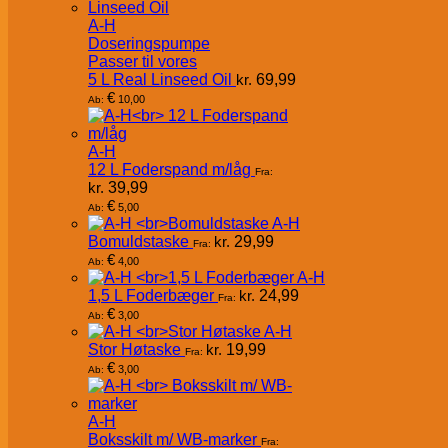
A-H
Doseringspumpe
Passer til vores
5 L Real Linseed Oil
kr.
69,99
€
10,00
Ab:
A-H
12 L Foderspand m/låg
Fra:
kr.
39,99
€
5,00
Ab:
A-H
Bomuldstaske
kr.
29,99
Fra:
€
4,00
Ab:
A-H
1,5 L Foderbæger
kr.
24,99
Fra:
€
3,00
Ab:
A-H
Stor Høtaske
kr.
19,99
Fra:
€
3,00
Ab:
A-H
Boksskilt m/ WB-marker
Fra: