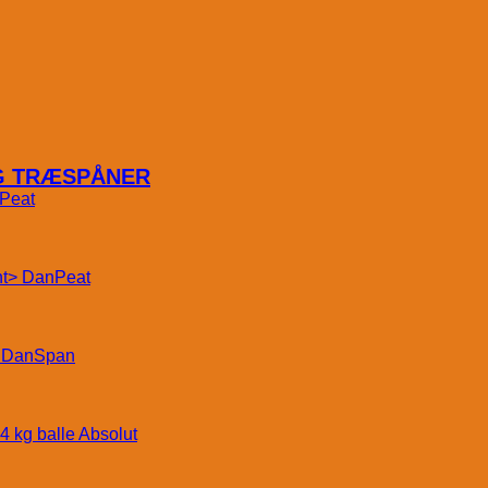
OG TRÆSPÅNER
Peat
DanPeat
DanSpan
Absolut