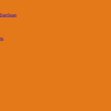
DanSpan
ts