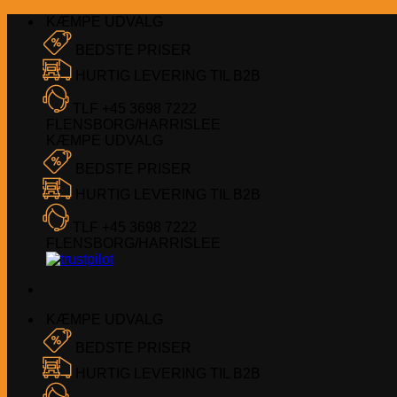
Fortsæt
KÆMPE UDVALG
til
BEDSTE PRISER
indhold
HURTIG LEVERING TIL B2B
TLF +45 3698 7222
FLENSBORG/HARRISLEE
KÆMPE UDVALG
BEDSTE PRISER
HURTIG LEVERING TIL B2B
TLF +45 3698 7222
FLENSBORG/HARRISLEE
KÆMPE UDVALG
BEDSTE PRISER
HURTIG LEVERING TIL B2B