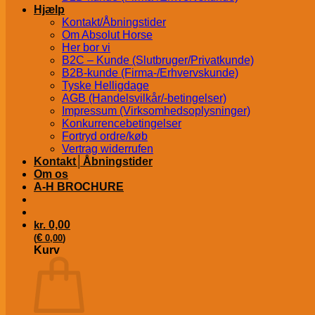
Hjælp
Kontakt/Åbningstider
Om Absolut Horse
Her bor vi
B2C – Kunde (Slutbruger/Privatkunde)
B2B-kunde (Firma-/Erhvervskunde)
Tyske Helligdage
AGB (Handelsvilkår/-betingelser)
Impressum (Virksomhedsoplysninger)
Konkurrencebetingelser
Fortryd ordre/køb
Vertrag widerrufen
Kontakt│Åbningstider
Om os
A-H BROCHURE
kr.
0,00
€
(
0,00
)
Kurv