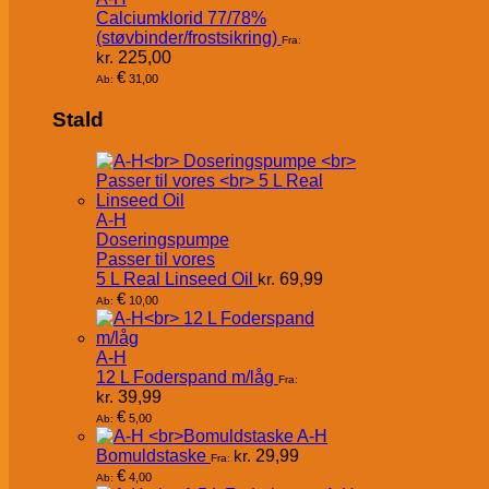
Calciumklorid 77/78%
(støvbinder/frostsikring)
Fra:
kr.
225,00
€
31,00
Ab:
Stald
A-H
Doseringspumpe
Passer til vores
5 L Real Linseed Oil
kr.
69,99
€
10,00
Ab:
A-H
12 L Foderspand m/låg
Fra:
kr.
39,99
€
5,00
Ab:
A-H
Bomuldstaske
kr.
29,99
Fra:
€
4,00
Ab: