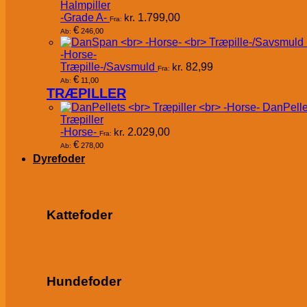
Halmpiller
-Grade A-
kr.
1.799,00
Fra:
€
246,00
Ab:
-Horse-
Træpille-/Savsmuld
kr.
82,99
Fra:
€
11,00
Ab:
TRÆPILLER
DanPelle
Træpiller
-Horse-
kr.
2.029,00
Fra:
€
278,00
Ab:
Dyrefoder
Kattefoder
Hundefoder