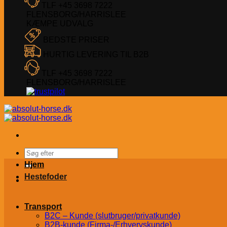
TLF +45 3698 7222
FLENSBORG/HARRISLEE
KÆMPE UDVALG
BEDSTE PRISER
HURTIG LEVERING TIL B2B
TLF +45 3698 7222
FLENSBORG/HARRISLEE
Søg
efter:
Hjem
Hestefoder
Transport
B2C – Kunde (slutbruger/privatkunde)
B2B-kunde (Firma-/Erhvervskunde)