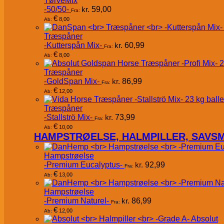
TørveMix
-50/50-
kr.
59,00
Fra:
€
8,00
Ab:
Træspåner
-Kutterspån Mix-
kr.
60,99
Fra:
€
8,00
Ab:
Træspåner
-GoldSpan Mix-
kr.
86,99
Fra:
€
12,00
Ab:
Træspåner
-Stallströ Mix-
kr.
73,99
Fra:
€
10,00
Ab:
HAMPSTRØELSE, HALMPILLER, SAVS
Hampstrøelse
-Premium Eucalyptus-
kr.
92,99
Fra:
€
13,00
Ab:
Hampstrøelse
-Premium Naturel-
kr.
86,99
Fra:
€
12,00
Ab:
Absolut