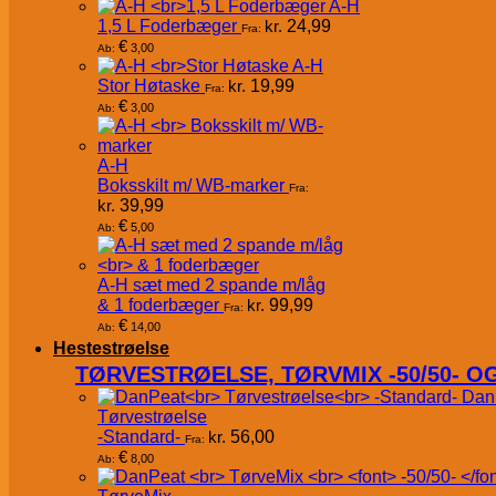
A-H
1,5 L Foderbæger
kr.
24,99
Fra:
€
3,00
Ab:
A-H
Stor Høtaske
kr.
19,99
Fra:
€
3,00
Ab:
A-H
Boksskilt m/ WB-marker
Fra:
kr.
39,99
€
5,00
Ab:
A-H sæt med 2 spande m/låg
& 1 foderbæger
kr.
99,99
Fra:
€
14,00
Ab:
Hestestrøelse
TØRVESTRØELSE, TØRVMIX -50/50- 
Dan
Tørvestrøelse
-Standard-
kr.
56,00
Fra:
€
8,00
Ab: