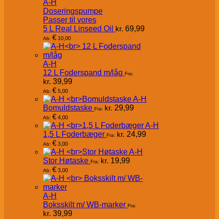
A-H
Doseringspumpe
Passer til vores
5 L Real Linseed Oil
kr.
69,99
€
10,00
Ab:
A-H
12 L Foderspand m/låg
Fra:
kr.
39,99
€
5,00
Ab:
A-H
Bomuldstaske
kr.
29,99
Fra:
€
4,00
Ab:
A-H
1,5 L Foderbæger
kr.
24,99
Fra:
€
3,00
Ab:
A-H
Stor Høtaske
kr.
19,99
Fra:
€
3,00
Ab:
A-H
Boksskilt m/ WB-marker
Fra:
kr.
39,99