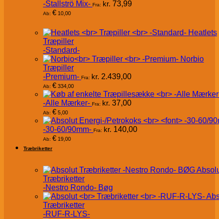
-Stallströ Mix-
kr.
73,99
Fra:
€
10,00
Ab:
Heatlets
Træpiller
-Standard-
Norbio
Træpiller
-Premium-
kr.
2.439,00
Fra:
€
334,00
Ab:
-Alle Mærker-
kr.
37,00
Fra:
€
5,00
Ab:
-30-60/90mm-
kr.
140,00
Fra:
€
19,00
Ab:
Træbriketter
Absol
Træbriketter
-Nestro Rondo- Bøg
Abs
Træbriketter
-RUF-R-LYS-