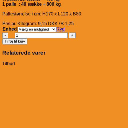
1 palle : 40 sække = 800 kg
Pallestørrelse i cm: H170 x L120 x B80
Pris pr. Kilogram: 9,15 DKK / € 1,25
Enhed
Ryd
Eggersmann
EMH
Tilføj til kurv
Classic
Müsli
Relaterede varer
antal
Tilbud