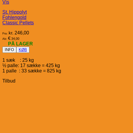
Vis
St. Hippolyt
Fohlengold
Classic Pellets
kr.
246,00
Fra:
€
34,00
Ab:
PÅ LAGER
INFO
KØB
1 sæk : 25 kg
½ palle: 17 sække = 425 kg
1 palle : 33 sække = 825 kg
Tilbud