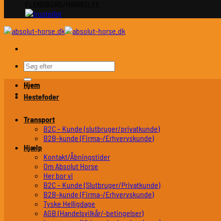
FLENSBORG/HARRISLEE
Søg
efter:
Hjem
Hestefoder
Transport
B2C – Kunde (slutbruger/privatkunde)
B2B-kunde (Firma-/Erhvervskunde)
Hjælp
Kontakt/Åbningstider
Om Absolut Horse
Her bor vi
B2C – Kunde (Slutbruger/Privatkunde)
B2B-kunde (Firma-/Erhvervskunde)
Tyske Helligdage
AGB (Handelsvilkår/-betingelser)