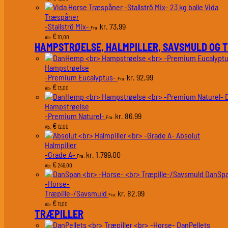
Vida
Træspåner
-Stallströ Mix-
73,99
kr.
Fra:
€
10,00
Ab:
HAMPSTRØELSE, HALMPILLER, SAVSMULD OG 
Hampstrøelse
-Premium Eucalyptus-
92,99
kr.
Fra:
€
13,00
Ab:
Hampstrøelse
-Premium Naturel-
86,99
kr.
Fra:
€
12,00
Ab:
Absolut
Halmpiller
-Grade A-
1.799,00
kr.
Fra:
€
246,00
Ab:
DanSp
-Horse-
Træpille-/Savsmuld
82,99
kr.
Fra:
€
11,00
Ab:
TRÆPILLER
DanPellets