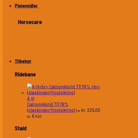
Plejemidler
Horsecare
Tilbehør
Ridebane
A-H
Calciumklorid 77/78%
(støvbinder/frostsikring)
225,00
kr.
Fra:
€
31,00
Ab:
Stald