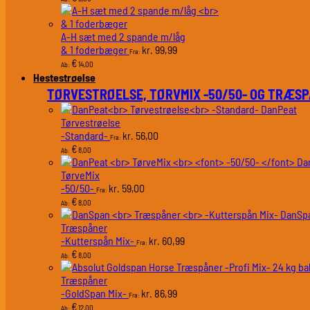
A-H sæt med 2 spande m/låg
& 1 foderbæger
99,99
kr.
Fra:
€
14,00
Ab:
Hestestrøelse
TØRVESTRØELSE, TØRVMIX -50/50- OG TRÆS
DanPeat
Tørvestrøelse
-Standard-
56,00
kr.
Fra:
€
8,00
Ab:
Da
TørveMix
-50/50-
59,00
kr.
Fra:
€
8,00
Ab:
DanSp
Træspåner
-Kutterspån Mix-
60,99
kr.
Fra:
€
8,00
Ab:
Træspåner
-GoldSpan Mix-
86,99
kr.
Fra:
€
12,00
Ab: