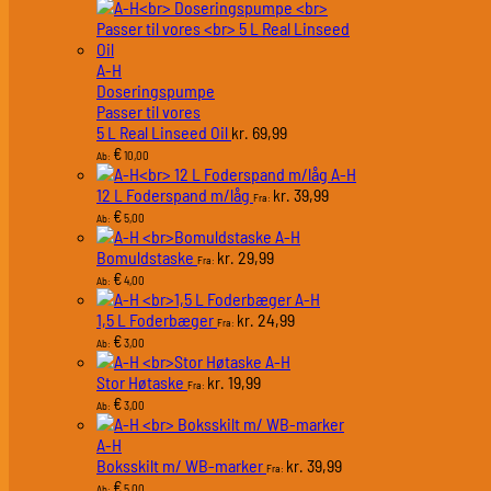
A-H
Doseringspumpe
Passer til vores
5 L Real Linseed Oil
69,99
kr.
€
10,00
Ab:
A-H
12 L Foderspand m/låg
39,99
kr.
Fra:
€
5,00
Ab:
A-H
Bomuldstaske
29,99
kr.
Fra:
€
4,00
Ab:
A-H
1,5 L Foderbæger
24,99
kr.
Fra:
€
3,00
Ab:
A-H
Stor Høtaske
19,99
kr.
Fra:
€
3,00
Ab:
A-H
Boksskilt m/ WB-marker
39,99
kr.
Fra:
€
5,00
Ab: