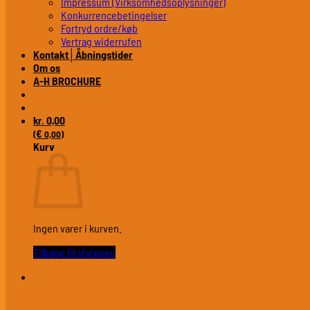
Impressum (Virksomhedsoplysninger)
Konkurrencebetingelser
Fortryd ordre/køb
Vertrag widerrufen
Kontakt│Åbningstider
Om os
A-H BROCHURE
0,00
kr.
€
(
0,00
)
Kurv
Ingen varer i kurven.
Tilbage til shoppen