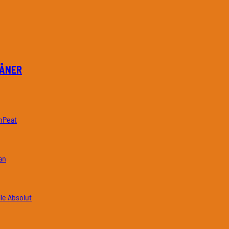
PÅNER
nPeat
an
Absolut