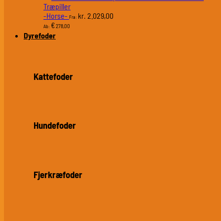
Træpiller
-Horse-
2.029,00
kr.
Fra:
€
278,00
Ab:
Dyrefoder
Kattefoder
Hundefoder
Fjerkræfoder