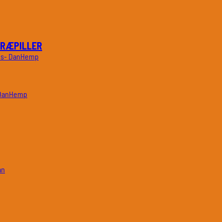
TRÆPILLER
DanHemp
DanHemp
an