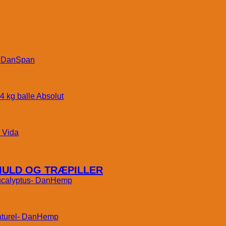
DanSpan
Absolut
Vida
MULD OG TRÆPILLER
DanHemp
DanHemp