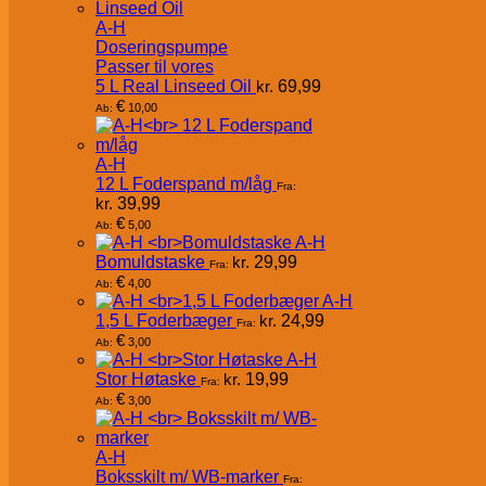
A-H
Doseringspumpe
Passer til vores
5 L Real Linseed Oil
kr.
69,99
€
10,00
Ab:
A-H
12 L Foderspand m/låg
Fra:
kr.
39,99
€
5,00
Ab:
A-H
Bomuldstaske
kr.
29,99
Fra:
€
4,00
Ab:
A-H
1,5 L Foderbæger
kr.
24,99
Fra:
€
3,00
Ab:
A-H
Stor Høtaske
kr.
19,99
Fra:
€
3,00
Ab:
A-H
Boksskilt m/ WB-marker
Fra: