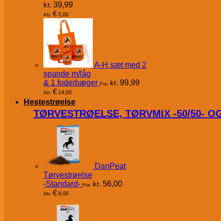
kr.
39,99
€
5,00
Ab:
A-H sæt med 2
spande m/låg
& 1 foderbæger
kr.
99,99
Fra:
€
14,00
Ab:
Hestestrøelse
TØRVESTRØELSE, TØRVMIX -50/50- 
DanPeat
Tørvestrøelse
-Standard-
kr.
56,00
Fra:
€
8,00
Ab: