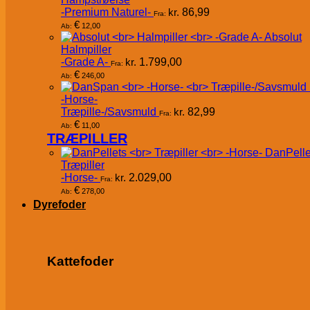
-Premium Naturel-
kr.
86,99
Fra:
€
12,00
Ab:
Absolut
Halmpiller
-Grade A-
kr.
1.799,00
Fra:
€
246,00
Ab:
-Horse-
Træpille-/Savsmuld
kr.
82,99
Fra:
€
11,00
Ab:
TRÆPILLER
DanPelle
Træpiller
-Horse-
kr.
2.029,00
Fra:
€
278,00
Ab:
Dyrefoder
Kattefoder