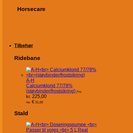
Horsecare
Tilbehør
Ridebane
A-H
Calciumklorid 77/78%
(støvbinder/frostsikring)
Fra:
kr.
225,00
€
31,00
Ab:
Stald