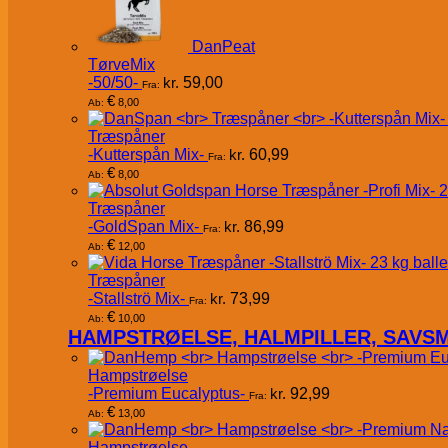
DanPeat
TørveMix
-50/50-
kr.
59,00
Fra:
€
8,00
Ab:
Træspåner
-Kutterspån Mix-
kr.
60,99
Fra:
€
8,00
Ab:
Træspåner
-GoldSpan Mix-
kr.
86,99
Fra:
€
12,00
Ab:
Træspåner
-Stallströ Mix-
kr.
73,99
Fra:
€
10,00
Ab:
HAMPSTRØELSE, HALMPILLER, SAVS
Hampstrøelse
-Premium Eucalyptus-
kr.
92,99
Fra:
€
13,00
Ab:
Hampstrøelse