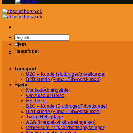
Søg
efter:
Hjem
Hestefoder
Transport
B2C – Kunde (slutbruger/privatkunde)
B2B-kunde (Firma-/Erhvervskunde)
Hjælp
Kontakt/Åbningstider
Om Absolut Horse
Her bor vi
B2C – Kunde (Slutbruger/Privatkunde)
B2B-kunde (Firma-/Erhvervskunde)
Tyske Helligdage
AGB (Handelsvilkår/-betingelser)
Impressum (Virksomhedsoplysninger)
Konkurrencebetingelser