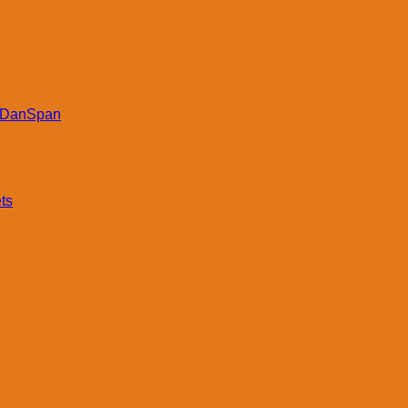
DanSpan
ts