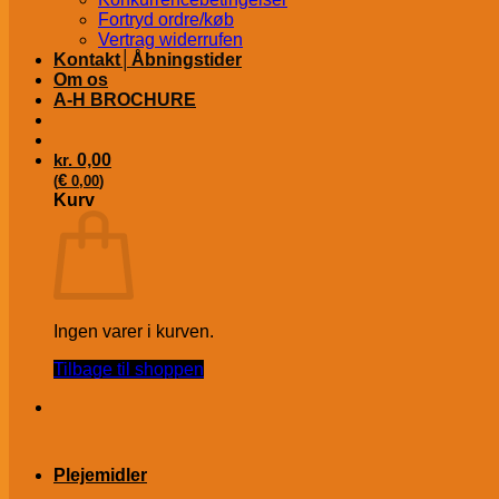
Fortryd ordre/køb
Vertrag widerrufen
Kontakt│Åbningstider
Om os
A-H BROCHURE
kr.
0,00
€
(
0,00
)
Kurv
Ingen varer i kurven.
Tilbage til shoppen
Plejemidler