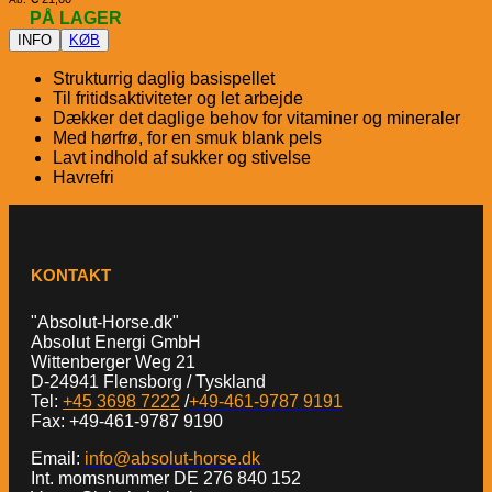
PÅ LAGER
INFO
KØB
Strukturrig daglig basispellet
Til fritidsaktiviteter og let arbejde
Dækker det daglige behov for vitaminer og mineraler
Med hørfrø, for en smuk blank pels
Lavt indhold af sukker og stivelse
Havrefri
KONTAKT
"Absolut-Horse.dk"
Absolut Energi GmbH
Wittenberger Weg 21
D-24941 Flensborg / Tyskland
Tel:
+45 3698 7222
/
+49-461-9787 9191
Fax: +49-461-9787 9190
Email:
info@absolut-horse.dk
Int. momsnummer DE 276 840 152