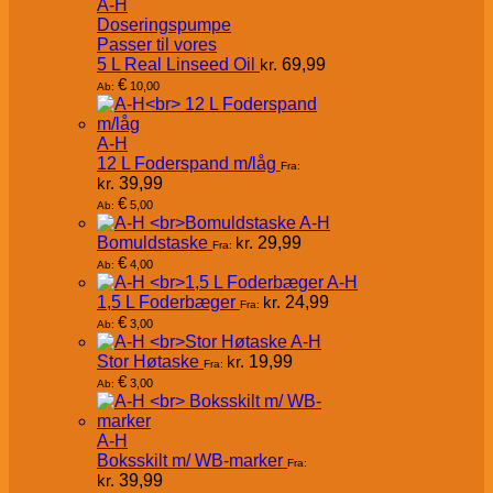
A-H
Doseringspumpe
Passer til vores
5 L Real Linseed Oil
kr.
69,99
€
10,00
Ab:
A-H
12 L Foderspand m/låg
Fra:
kr.
39,99
€
5,00
Ab:
A-H
Bomuldstaske
kr.
29,99
Fra:
€
4,00
Ab:
A-H
1,5 L Foderbæger
kr.
24,99
Fra:
€
3,00
Ab:
A-H
Stor Høtaske
kr.
19,99
Fra:
€
3,00
Ab:
A-H
Boksskilt m/ WB-marker
Fra:
kr.
39,99