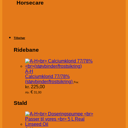
Horsecare
Tilbehør
Ridebane
A-H
Calciumklorid 77/78%
(støvbinder/frostsikring)
Fra:
kr.
225,00
€
31,00
Ab:
Stald