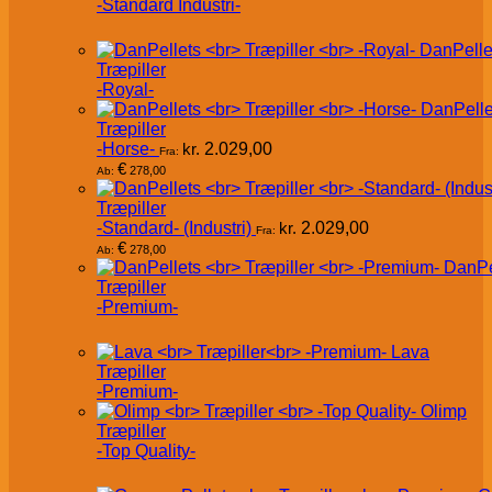
-Standard Industri-
DanPelle
Træpiller
-Royal-
DanPelle
Træpiller
-Horse-
kr.
2.029,00
Fra:
€
278,00
Ab:
Træpiller
-Standard- (Industri)
kr.
2.029,00
Fra:
€
278,00
Ab:
DanPe
Træpiller
-Premium-
Lava
Træpiller
-Premium-
Olimp
Træpiller
-Top Quality-