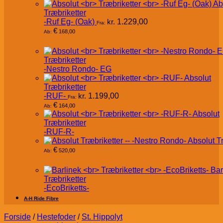
Ab
Træbriketter
-Ruf Eg- (Oak)
kr.
1.229,00
Fra:
€
168,00
Ab:
Træbriketter
-Nestro Rondo- EG
Absolut
Træbriketter
-RUF-
kr.
1.199,00
Fra:
€
164,00
Ab:
Absolut
Træbriketter
-RUF-R-
Absolut T
€
520,00
Ab:
Bar
Træbriketter
-EcoBriketts-
A-H Ride Fibre
Forside
/
Hestefoder
/
St. Hippolyt