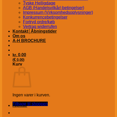
Tyske Helligdage
AGB (Handelsvilkår/-betingelser)
Impressum (Virksomhedsoplysninger)
Konkurrencebetingelser
Fortryd ordre/køb
Vertrag widerrufen
Kontakt│Åbningstider
Om os
A-H BROCHURE
kr.
0,00
€
(
0,00
)
Kurv
Ingen varer i kurven.
Tilbage til shoppen
Plejemidler