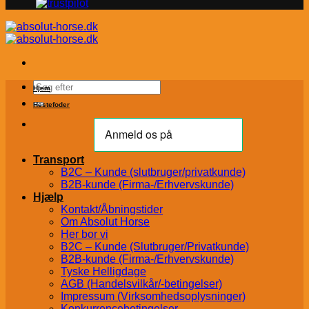
Søg
Hjem
efter:
Hestefoder
Transport
B2C – Kunde (slutbruger/privatkunde)
B2B-kunde (Firma-/Erhvervskunde)
Hjælp
Kontakt/Åbningstider
Om Absolut Horse
Her bor vi
B2C – Kunde (Slutbruger/Privatkunde)
B2B-kunde (Firma-/Erhvervskunde)
Tyske Helligdage
AGB (Handelsvilkår/-betingelser)
Impressum (Virksomhedsoplysninger)
Konkurrencebetingelser