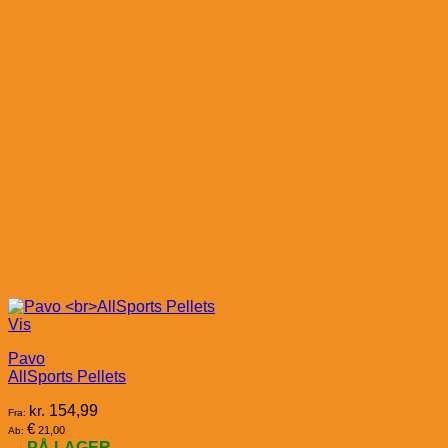
Vis
Pavo
AllSports Pellets
kr.
154,99
Fra:
€
21,00
Ab:
PÅ LAGER