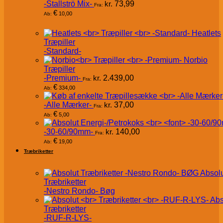
-Stallströ Mix-
kr.
73,99
Fra:
€
10,00
Ab:
Heatlets
Træpiller
-Standard-
Norbio
Træpiller
-Premium-
kr.
2.439,00
Fra:
€
334,00
Ab:
-Alle Mærker-
kr.
37,00
Fra:
€
5,00
Ab:
-30-60/90mm-
kr.
140,00
Fra:
€
19,00
Ab:
Træbriketter
Absol
Træbriketter
-Nestro Rondo- Bøg
Abs
Træbriketter
-RUF-R-LYS-