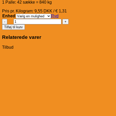
1 Palle: 42 sække = 840 kg
Pris pr. Kilogram: 9,55 DKK / € 1,31
Enhed
Ryd
St.
Hippolyt
Tilføj til kurv
International
Sports
Relaterede varer
Champions
Claim
Tilbud
antal