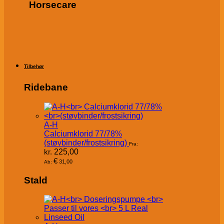
Horsecare
Tilbehør
Ridebane
A-H
Calciumklorid 77/78%
(støvbinder/frostsikring)
Fra:
kr.
225,00
€
31,00
Ab:
Stald