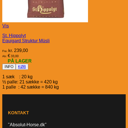
Vis
St. Hippolyt
Equigard Struktur Müsli
kr.
239,00
Fra:
€
33,00
Ab:
PÅ LAGER
INFO
KØB
1 sæk : 20 kg
½ palle: 21 sække = 420 kg
1 palle : 42 sække = 840 kg
KONTAKT
"Absolut-Horse.dk"