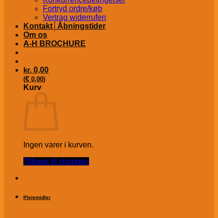
Fortryd ordre/køb
Vertrag widerrufen
Kontakt│Åbningstider
Om os
A-H BROCHURE
kr.
0,00
€
(
0,00
)
Kurv
Ingen varer i kurven.
Tilbage til shoppen
Plejemidler