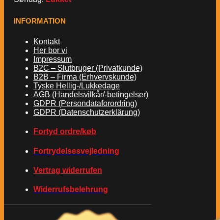
INFORMATION
Kontakt
Her bor vi
Impressum
B2C – Slutbruger (Privatkunde)
B2B – Firma (Erhvervskunde)
Tyske Hellig-/Lukkedage
AGB (Handelsvilkår/-betingelser)
GDPR (Persondataforordring)
GDPR (Datenschutzerklärung)
Fortyd ordre/køb
Fortrydelsesvejledning
Vertrag widerrufen
Widerrufsbelehrung