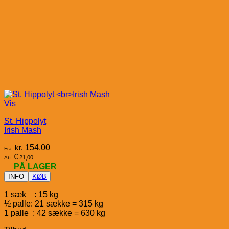
Vis
St. Hippolyt
Irish Mash
kr.
154,00
Fra:
€
21,00
Ab:
PÅ LAGER
INFO
KØB
1 sæk : 15 kg
½ palle: 21 sække = 315 kg
1 palle : 42 sække = 630 kg