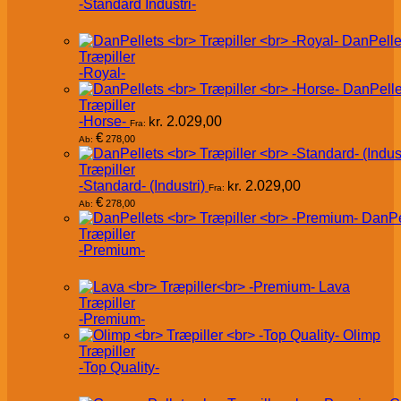
-Standard Industri-
DanPelle
Træpiller
-Royal-
DanPelle
Træpiller
-Horse-
kr.
2.029,00
Fra:
€
278,00
Ab:
Træpiller
-Standard- (Industri)
kr.
2.029,00
Fra:
€
278,00
Ab:
DanPe
Træpiller
-Premium-
Lava
Træpiller
-Premium-
Olimp
Træpiller
-Top Quality-