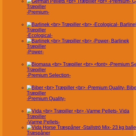
G
Træpiller
-Premium-
Barline
Træpiller
-Ecological-
Barlinek
Træpiller
-Power-
Træpiller
-Premium Selection-
Bibe
Træpiller
-Premium Quality-
Vida
Træpiller
-Varme Pellets-
Træspåner