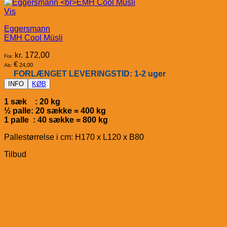
Vis
Eggersmann
EMH Cool Müsli
kr.
172,00
Fra:
€
24,00
Ab:
FORLÆNGET LEVERINGSTID: 1-2 uger
INFO
KØB
1 sæk : 20 kg
½ palle: 20 sække = 400 kg
1 palle : 40 sække = 800 kg
Pallestørrelse i cm: H170 x L120 x B80
Tilbud