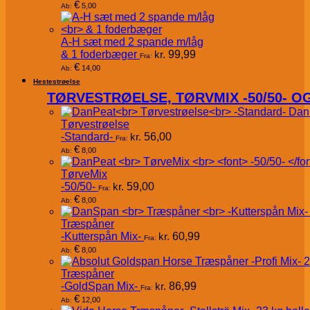
€
5,00
Ab:
A-H sæt med 2 spande m/låg
& 1 foderbæger
kr.
99,99
Fra:
€
14,00
Ab:
Hestestrøelse
TØRVESTRØELSE, TØRVMIX -50/50- 
Dan
Tørvestrøelse
-Standard-
kr.
56,00
Fra:
€
8,00
Ab:
TørveMix
-50/50-
kr.
59,00
Fra:
€
8,00
Ab:
Træspåner
-Kutterspån Mix-
kr.
60,99
Fra:
€
8,00
Ab:
Træspåner
-GoldSpan Mix-
kr.
86,99
Fra:
€
12,00
Ab: