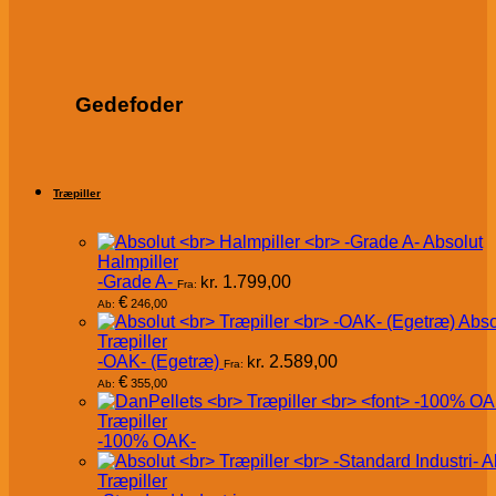
Gedefoder
Træpiller
Absolut
Halmpiller
-Grade A-
kr.
1.799,00
Fra:
€
246,00
Ab:
Abso
Træpiller
-OAK- (Egetræ)
kr.
2.589,00
Fra:
€
355,00
Ab:
Træpiller
-100% OAK-
A
Træpiller