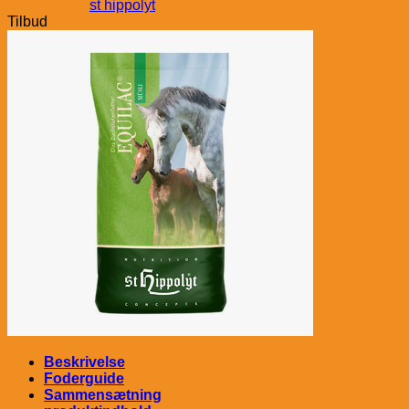
st hippolyt
Tilbud
Beskrivelse
Foderguide
Sammensætning