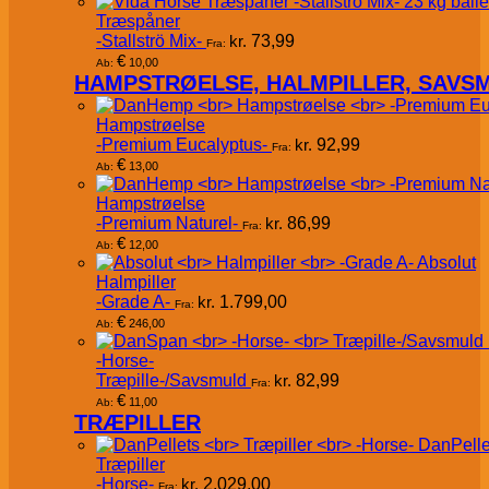
Træspåner
-Stallströ Mix-
kr.
73,99
Fra:
€
10,00
Ab:
HAMPSTRØELSE, HALMPILLER, SAVS
Hampstrøelse
-Premium Eucalyptus-
kr.
92,99
Fra:
€
13,00
Ab:
Hampstrøelse
-Premium Naturel-
kr.
86,99
Fra:
€
12,00
Ab:
Absolut
Halmpiller
-Grade A-
kr.
1.799,00
Fra:
€
246,00
Ab:
-Horse-
Træpille-/Savsmuld
kr.
82,99
Fra:
€
11,00
Ab:
TRÆPILLER
DanPelle
Træpiller
-Horse-
kr.
2.029,00
Fra: