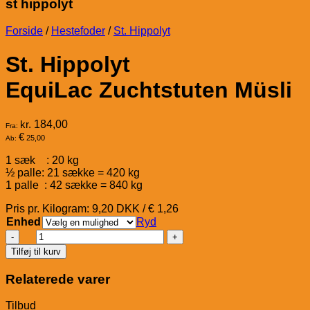
st hippolyt
Forside
/
Hestefoder
/
St. Hippolyt
St. Hippolyt
EquiLac Zuchtstuten Müsli
kr.
184,00
Fra:
€
25,00
Ab:
1 sæk : 20 kg
½ palle: 21 sække = 420 kg
1 palle : 42 sække = 840 kg
Pris pr. Kilogram: 9,20 DKK / € 1,26
Enhed
Ryd
St.
Hippolyt
Tilføj til kurv
EquiLac
Zuchtstuten
Relaterede varer
Müsli
antal
Tilbud