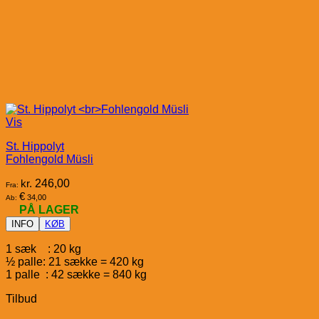
Vis
St. Hippolyt
Fohlengold Müsli
kr.
246,00
Fra:
€
34,00
Ab:
PÅ LAGER
INFO
KØB
1 sæk : 20 kg
½ palle: 21 sække = 420 kg
1 palle : 42 sække = 840 kg
Tilbud