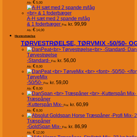
€
5,00
Ab:
A-H sæt med 2 spande m/låg
& 1 foderbæger
kr.
99,99
Fra:
€
14,00
Ab:
Hestestrøelse
TØRVESTRØELSE, TØRVMIX -50/50- 
Dan
Tørvestrøelse
-Standard-
kr.
56,00
Fra:
€
8,00
Ab:
TørveMix
-50/50-
kr.
59,00
Fra:
€
8,00
Ab:
Træspåner
-Kutterspån Mix-
kr.
60,99
Fra:
€
8,00
Ab:
Træspåner
-GoldSpan Mix-
kr.
86,99
Fra:
€
12,00
Ab: