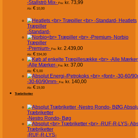
-Stallströ Mix-
kr.
73,99
Fra:
€
10,00
Ab:
Heatlets
Træpiller
-Standard-
Norbio
Træpiller
-Premium-
kr.
2.439,00
Fra:
€
334,00
Ab:
-Alle Mærker-
kr.
37,00
Fra:
€
5,00
Ab:
-30-60/90mm-
kr.
140,00
Fra:
€
19,00
Ab:
Træbriketter
Absol
Træbriketter
-Nestro Rondo- Bøg
Abs
Træbriketter
-RUF-R-LYS-