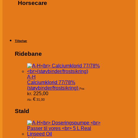
Horsecare
Tilbehør
Ridebane
A-H
Calciumklorid 77/78%
(støvbinder/frostsikring)
Fra:
kr.
225,00
€
31,00
Ab:
Stald