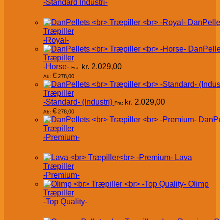
-Standard Industri-
DanPelle
Træpiller
-Royal-
DanPelle
Træpiller
-Horse-
kr.
2.029,00
Fra:
€
278,00
Ab:
Træpiller
-Standard- (Industri)
kr.
2.029,00
Fra:
€
278,00
Ab:
DanPe
Træpiller
-Premium-
Lava
Træpiller
-Premium-
Olimp
Træpiller
-Top Quality-