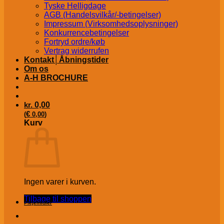
Tyske Helligdage
AGB (Handelsvilkår/-betingelser)
Impressum (Virksomhedsoplysninger)
Konkurrencebetingelser
Fortryd ordre/køb
Vertrag widerrufen
Kontakt│Åbningstider
Om os
A-H BROCHURE
kr.
0,00
€
(
0,00
)
Kurv
Ingen varer i kurven.
Tilbage til shoppen
Plejemidler