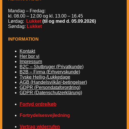
Mandag – Fredag:
kl. 08.00 – 12.00 og kl. 13.00 – 16.45
Lørdag:
Lukket
(til og med d. 05.09.2026)
Søndag:
Lukket
INFORMATION
Kontakt
Her bor vi
Impressum
B2C – Slutbruger (Privatkunde)
B2B – Firma (Erhvervskunde)
Tyske Hellig-/Lukkedage
AGB (Handelsvilkår/-betingelser)
GDPR (Persondataforordring)
GDPR (Datenschutzerklärung)
Fortyd ordre/køb
Fortrydelsesvejledning
Vertrag widerrufen