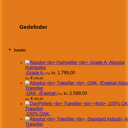
Gedefoder
Træpiller
Absolut
Halmpiller
-Grade A-
kr.
1.799,00
Fra:
€
246,00
Ab:
Abso
Træpiller
-OAK- (Egetræ)
kr.
2.589,00
Fra:
€
355,00
Ab:
Træpiller
-100% OAK-
A
Træpiller