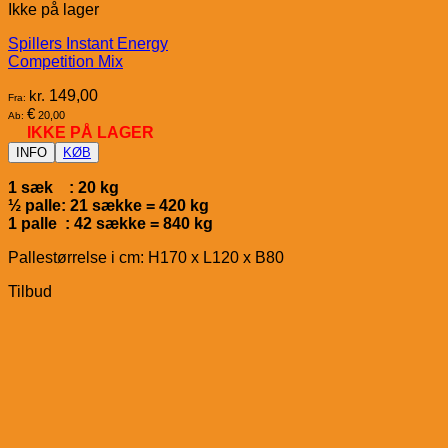
Ikke på lager
Spillers Instant Energy
Competition Mix
kr.
149,00
Fra:
€
20,00
Ab:
IKKE PÅ LAGER
INFO
KØB
1 sæk : 20 kg
½ palle: 21 sække = 420 kg
1 palle : 42 sække = 840 kg
Pallestørrelse i cm: H170 x L120 x B80
Tilbud