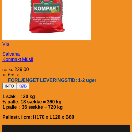
Vis
Salvana
Kompakt Müsli
kr.
229,00
Fra:
€
31,00
Ab:
FORLÆNGET LEVERINGSTID: 1-2 uger
INFO
KØB
1 sæk : 20 kg
½ palle: 18 sække = 360 kg
1 palle : 36 sække = 720 kg
Pallestr. i cm: H170 x L120 x B80