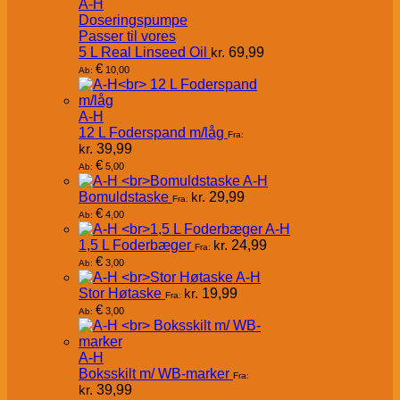
A-H
Doseringspumpe
Passer til vores
5 L Real Linseed Oil
kr.
69,99
€
10,00
Ab:
A-H
12 L Foderspand m/låg
Fra:
kr.
39,99
€
5,00
Ab:
A-H
Bomuldstaske
kr.
29,99
Fra:
€
4,00
Ab:
A-H
1,5 L Foderbæger
kr.
24,99
Fra:
€
3,00
Ab:
A-H
Stor Høtaske
kr.
19,99
Fra:
€
3,00
Ab:
A-H
Boksskilt m/ WB-marker
Fra:
kr.
39,99