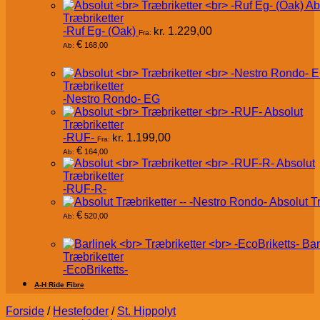
Ab
Træbriketter
-Ruf Eg- (Oak)
kr.
1.229,00
Fra:
€
168,00
Ab:
Træbriketter
-Nestro Rondo- EG
Absolut
Træbriketter
-RUF-
kr.
1.199,00
Fra:
€
164,00
Ab:
Absolut
Træbriketter
-RUF-R-
Absolut T
€
520,00
Ab:
Bar
Træbriketter
-EcoBriketts-
A-H Ride Fibre
Forside
/
Hestefoder
/
St. Hippolyt