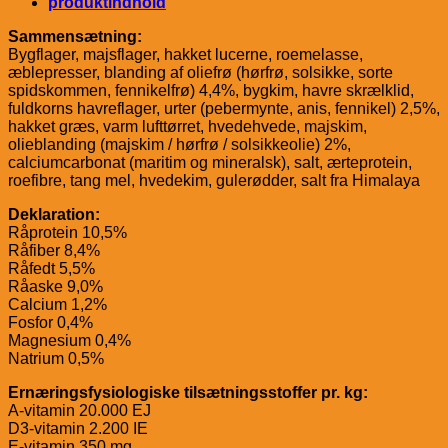
produktindhold
Sammensætning:
Bygflager, majsflager, hakket lucerne, roemelasse,
æblepresser, blanding af oliefrø (hørfrø, solsikke, sorte
spidskommen, fennikelfrø) 4,4%, bygkim, havre skrælklid,
fuldkorns havreflager, urter (pebermynte, anis, fennikel) 2,5%,
hakket græs, varm lufttørret, hvedehvede, majskim,
olieblanding (majskim / hørfrø / solsikkeolie) 2%,
calciumcarbonat (maritim og mineralsk), salt, ærteprotein,
roefibre, tang mel, hvedekim, gulerødder, salt fra Himalaya
Deklaration:
Råprotein 10,5%
Råfiber 8,4%
Råfedt 5,5%
Råaske 9,0%
Calcium 1,2%
Fosfor 0,4%
Magnesium 0,4%
Natrium 0,5%
Ernæringsfysiologiske tilsætningsstoffer pr. kg:
A-vitamin 20.000 EJ
D3-vitamin 2.200 IE
E-vitamin 350 mg