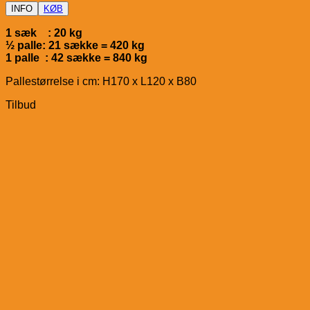
INFO
KØB
1 sæk : 20 kg
½ palle: 21 sække = 420 kg
1 palle : 42 sække = 840 kg
Pallestørrelse i cm: H170 x L120 x B80
Tilbud