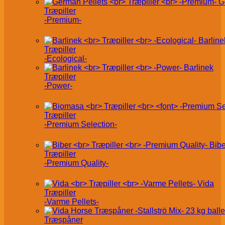
G
Træpiller
-Premium-
Barline
Træpiller
-Ecological-
Barlinek
Træpiller
-Power-
Træpiller
-Premium Selection-
Bibe
Træpiller
-Premium Quality-
Vida
Træpiller
-Varme Pellets-
Træspåner