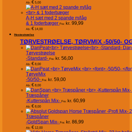
€
5,00
Ab:
A-H sæt med 2 spande m/låg
& 1 foderbæger
kr.
99,99
Fra:
€
14,00
Ab:
Hestestrøelse
TØRVESTRØELSE, TØRVMIX -50/50- 
Dan
Tørvestrøelse
-Standard-
kr.
56,00
Fra:
€
8,00
Ab:
TørveMix
-50/50-
kr.
59,00
Fra:
€
8,00
Ab:
Træspåner
-Kutterspån Mix-
kr.
60,99
Fra:
€
8,00
Ab:
Træspåner
-GoldSpan Mix-
kr.
86,99
Fra:
€
12,00
Ab: