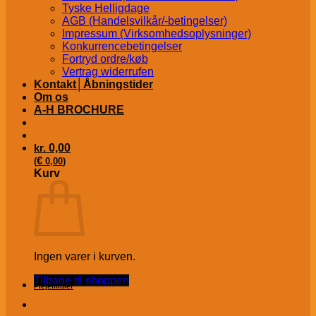
Tyske Helligdage
AGB (Handelsvilkår/-betingelser)
Impressum (Virksomhedsoplysninger)
Konkurrencebetingelser
Fortryd ordre/køb
Vertrag widerrufen
Kontakt│Åbningstider
Om os
A-H BROCHURE
kr.
0,00
€
(
0,00
)
Kurv
Ingen varer i kurven.
Tilbage til shoppen
Plejemidler