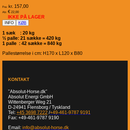
kr.
157,00
Fra:
€
22,00
Ab:
IKKE PÅ LAGER
INFO
KØB
1 sæk : 20 kg
½ palle: 21 sække = 420 kg
1 palle : 42 sække = 840 kg
Pallestørrelse i cm: H170 x L120 x B80
KONTAKT
"Absolut-Horse.dk"
Absolut Energi GmbH
Wittenberger Weg 21
D-24941 Flensborg / Tyskland
Tel:
+45 3698 7222
/
+49-461-9787 9191
Fax: +49-461-9787 9190
Email:
info@absolut-horse.dk