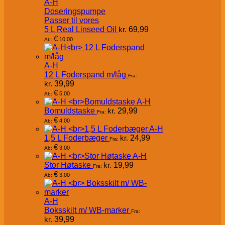
A-H
Doseringspumpe
Passer til vores
5 L Real Linseed Oil
kr.
69,99
€
10,00
Ab:
A-H
12 L Foderspand m/låg
Fra:
kr.
39,99
€
5,00
Ab:
A-H
Bomuldstaske
kr.
29,99
Fra:
€
4,00
Ab:
A-H
1,5 L Foderbæger
kr.
24,99
Fra:
€
3,00
Ab:
A-H
Stor Høtaske
kr.
19,99
Fra:
€
3,00
Ab:
A-H
Boksskilt m/ WB-marker
Fra:
kr.
39,99