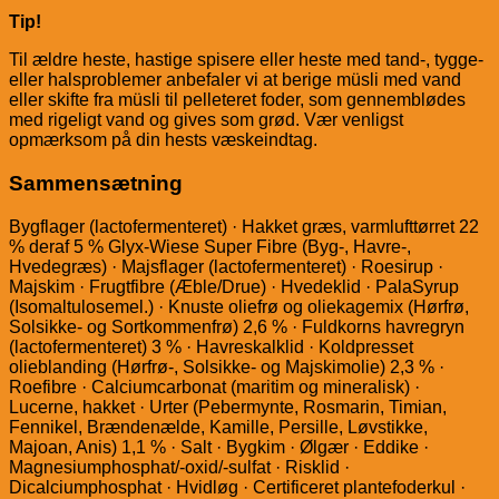
Tip!
Til ældre heste, hastige spisere eller heste med tand-, tygge-
eller halsproblemer anbefaler vi at berige müsli med vand
eller skifte fra müsli til pelleteret foder, som gennemblødes
med rigeligt vand og gives som grød. Vær venligst
opmærksom på din hests væskeindtag.
Sammensætning
Bygflager (lactofermenteret) · Hakket græs, varmlufttørret 22
% deraf 5 % Glyx-Wiese Super Fibre (Byg-, Havre-,
Hvedegræs) · Majsflager (lactofermenteret) · Roesirup ·
Majskim · Frugtfibre (Æble/Drue) · Hvedeklid · PalaSyrup
(Isomaltulosemel.) · Knuste oliefrø og oliekagemix (Hørfrø,
Solsikke- og Sortkommenfrø) 2,6 % · Fuldkorns havregryn
(lactofermenteret) 3 % · Havreskalklid · Koldpresset
olieblanding (Hørfrø-, Solsikke- og Majskimolie) 2,3 % ·
Roefibre · Calciumcarbonat (maritim og mineralisk) ·
Lucerne, hakket · Urter (Pebermynte, Rosmarin, Timian,
Fennikel, Brændenælde, Kamille, Persille, Løvstikke,
Majoan, Anis) 1,1 % · Salt · Bygkim · Ølgær · Eddike ·
Magnesiumphosphat/-oxid/-sulfat · Risklid ·
Dicalciumphosphat · Hvidløg · Certificeret plantefoderkul ·