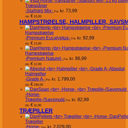
Træspåner
-Stallströ Mix-
kr.
73,99
Fra:
€
10,00
Ab:
HAMPSTRØELSE, HALMPILLER, SAVS
Hampstrøelse
-Premium Eucalyptus-
kr.
92,99
Fra:
€
13,00
Ab:
Hampstrøelse
-Premium Naturel-
kr.
86,99
Fra:
€
12,00
Ab:
Absolut
Halmpiller
-Grade A-
kr.
1.799,00
Fra:
€
246,00
Ab:
-Horse-
Træpille-/Savsmuld
kr.
82,99
Fra:
€
11,00
Ab:
TRÆPILLER
DanPelle
Træpiller
-Horse-
kr.
2.029,00
Fra: