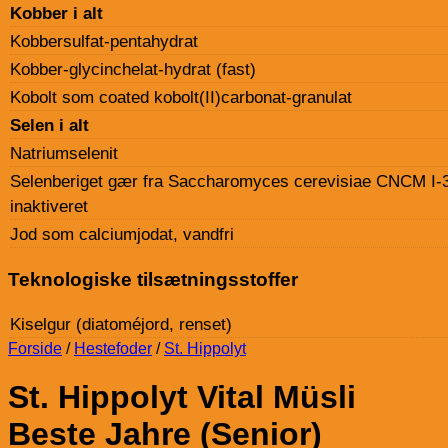
Kobber i alt
Kobbersulfat-pentahydrat
Kobber-glycinchelat-hydrat (fast)
Kobolt som coated kobolt(II)carbonat-granulat
Selen i alt
Natriumselenit
Selenberiget gær fra Saccharomyces cerevisiae CNCM I-
inaktiveret
Jod som calciumjodat, vandfri
Teknologiske tilsætningsstoffer
Kiselgur (diatoméjord, renset)
Forside
/
Hestefoder
/
St. Hippolyt
St. Hippolyt Vital Müsli
Beste Jahre (Senior)