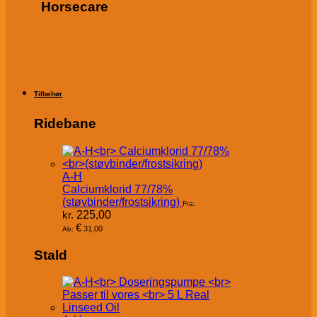
Horsecare
Tilbehør
Ridebane
A-H
Calciumklorid 77/78%
(støvbinder/frostsikring)
Fra:
kr.
225,00
€
31,00
Ab:
Stald