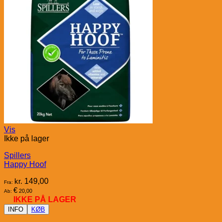
Vis
Ikke på lager
Spillers
Happy Hoof
kr.
149,00
Fra:
€
20,00
Ab:
IKKE PÅ LAGER
INFO
KØB