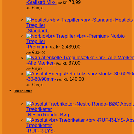
-Stallströ Mix-
kr.
73,99
Fra:
€
10,00
Ab:
Heatlets
Træpiller
-Standard-
Norbio
Træpiller
-Premium-
kr.
2.439,00
Fra:
€
334,00
Ab:
-Alle Mærker-
kr.
37,00
Fra:
€
5,00
Ab:
-30-60/90mm-
kr.
140,00
Fra:
€
19,00
Ab:
Træbriketter
Absol
Træbriketter
-Nestro Rondo- Bøg
Abs
Træbriketter
-RUF-R-LYS-