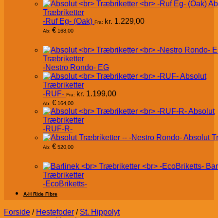
Ab
Træbriketter
-Ruf Eg- (Oak)
kr.
1.229,00
Fra:
€
168,00
Ab:
Træbriketter
-Nestro Rondo- EG
Absolut
Træbriketter
-RUF-
kr.
1.199,00
Fra:
€
164,00
Ab:
Absolut
Træbriketter
-RUF-R-
Absolut T
€
520,00
Ab:
Bar
Træbriketter
-EcoBriketts-
A-H Ride Fibre
Forside
/
Hestefoder
/
St. Hippolyt