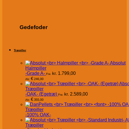
Gedefoder
Træpiller
Absolut
Halmpiller
-Grade A-
kr.
1.799,00
Fra:
€
246,00
Ab:
Abso
Træpiller
-OAK- (Egetræ)
kr.
2.589,00
Fra:
€
355,00
Ab:
Træpiller
-100% OAK-
A
Træpiller