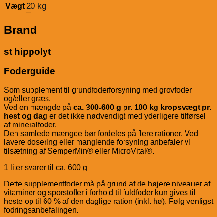
20 kg
Vægt
Brand
st hippolyt
Foderguide
Som supplement til grundfoderforsyning med grovfoder
og/eller græs.
Ved en mængde på
ca. 300-600 g pr. 100 kg kropsvægt pr.
hest og dag
er det ikke nødvendigt med yderligere tilførsel
af mineralfoder.
Den samlede mængde bør fordeles på flere rationer. Ved
lavere dosering eller manglende forsyning anbefaler vi
tilsætning af SemperMin® eller MicroVital®.
1 liter svarer til ca. 600 g
Dette supplementfoder må på grund af de højere niveauer af
vitaminer og sporstoffer i forhold til fuldfoder kun gives til
heste op til 60 % af den daglige ration (inkl. hø). Følg venligst
fodringsanbefalingen.