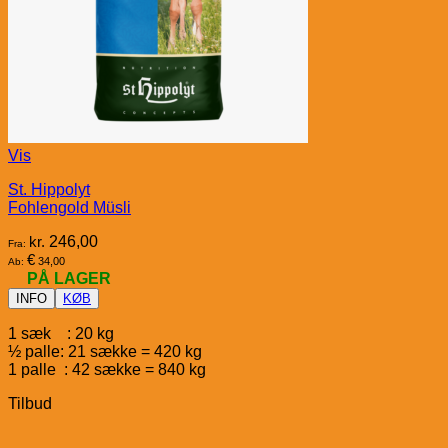
Vis
St. Hippolyt
Fohlengold Müsli
kr.
246,00
Fra:
€
34,00
Ab:
PÅ LAGER
INFO
KØB
1 sæk : 20 kg
½ palle: 21 sække = 420 kg
1 palle : 42 sække = 840 kg
Tilbud