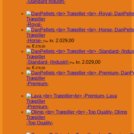
-Standard Industri-
DanPelle
Træpiller
-Royal-
DanPelle
Træpiller
-Horse-
kr.
2.029,00
Fra:
€
278,00
Ab:
Træpiller
-Standard- (Industri)
kr.
2.029,00
Fra:
€
278,00
Ab:
DanPe
Træpiller
-Premium-
Lava
Træpiller
-Premium-
Olimp
Træpiller
-Top Quality-