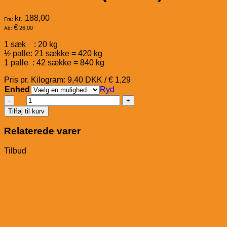
kr.
188,00
Fra:
€
26,00
Ab:
1 sæk : 20 kg
½ palle: 21 sække = 420 kg
1 palle : 42 sække = 840 kg
Pris pr. Kilogram: 9,40 DKK / € 1,29
Enhed
Ryd
St.
Hippolyt
Tilføj til kurv
Vital
Müsli
Relaterede varer
Beste
Jahre
Tilbud
(Senior)
antal