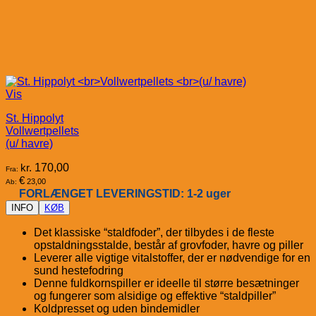
Vis
St. Hippolyt
Vollwertpellets
(u/ havre)
kr.
170,00
Fra:
€
23,00
Ab:
FORLÆNGET LEVERINGSTID: 1-2 uger
INFO
KØB
Det klassiske “staldfoder”, der tilbydes i de fleste
opstaldningsstalde, består af grovfoder, havre og piller
Leverer alle vigtige vitalstoffer, der er nødvendige for en
sund hestefodring
Denne fuldkornspiller er ideelle til større besætninger
og fungerer som alsidige og effektive “staldpiller”
Koldpresset og uden bindemidler