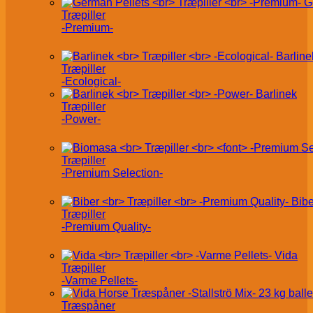
G
Træpiller
-Premium-
Barline
Træpiller
-Ecological-
Barlinek
Træpiller
-Power-
Træpiller
-Premium Selection-
Bibe
Træpiller
-Premium Quality-
Vida
Træpiller
-Varme Pellets-
Træspåner