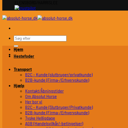
FLENSBORG/HARRISLEE
Søg
efter:
Hjem
Hestefoder
Transport
B2C – Kunde (slutbruger/privatkunde)
B2B-kunde (Firma-/Erhvervskunde)
Hjælp
Kontakt/Åbningstider
Om Absolut Horse
Her bor vi
B2C – Kunde (Slutbruger/Privatkunde)
B2B-kunde (Firma-/Erhvervskunde)
Tyske Helligdage
AGB (Handelsvilkår/-betingelser)