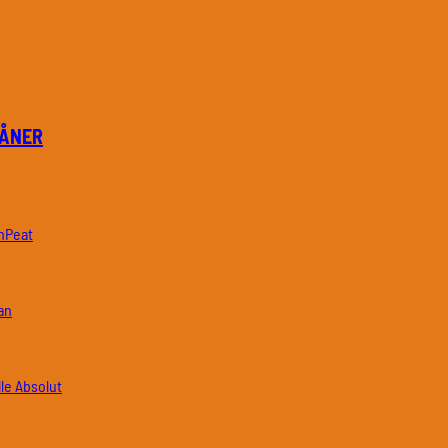
PÅNER
nPeat
an
Absolut