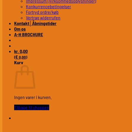
Impressum (Virksomhedsoplysninger)
Konkurrencebetingelser
Fortryd ordre/køb
Vertrag widerrufen
Kontakt│Åbningstider
Om os
A-H BROCHURE
0,00
kr.
€
(
0,00
)
Kurv
Ingen varer i kurven.
Tilbage til shoppen