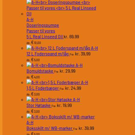
A-H
Doseringspumpe
Passer til vores
5 L Real Linseed Oil
69,99
kr.
€
10,00
Ab:
A-H
12 L Foderspand m/låg
39,99
kr.
Fra:
€
5,00
Ab:
A-H
Bomuldstaske
29,99
kr.
Fra:
€
4,00
Ab:
A-H
1,5 L Foderbæger
24,99
kr.
Fra:
€
3,00
Ab:
A-H
Stor Høtaske
19,99
kr.
Fra:
€
3,00
Ab:
A-H
Boksskilt m/ WB-marker
39,99
kr.
Fra:
€
5,00
Ab: