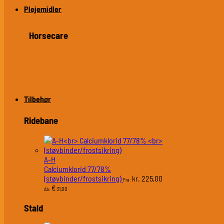
Plejemidler
Horsecare
Tilbehør
Ridebane
A-H
Calciumklorid 77/78%
(støvbinder/frostsikring)
225,00
kr.
Fra:
€
31,00
Ab:
Stald