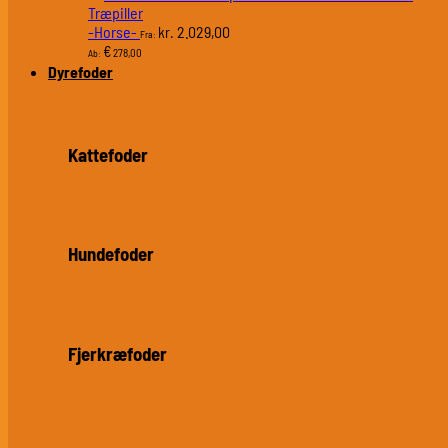
Træpiller
-Horse-
2.029,00
kr.
Fra:
€
278,00
Ab:
Dyrefoder
Kattefoder
Hundefoder
Fjerkræfoder