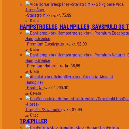
Vida
Træspåner
-Stallströ Mix-
73,99
kr.
Fra:
€
10,00
Ab:
HAMPSTRØELSE, HALMPILLER, SAVSMULD OG 
Hampstrøelse
-Premium Eucalyptus-
92,99
kr.
Fra:
€
13,00
Ab:
Hampstrøelse
-Premium Naturel-
86,99
kr.
Fra:
€
12,00
Ab:
Absolut
Halmpiller
-Grade A-
1.799,00
kr.
Fra:
€
246,00
Ab:
DanSp
-Horse-
Træpille-/Savsmuld
82,99
kr.
Fra:
€
11,00
Ab:
TRÆPILLER
DanPellets