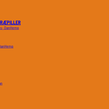
TRÆPILLER
DanHemp
DanHemp
an