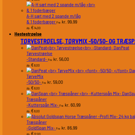
A-H sæt med 2 spande m/låg
& 1 foderbæger
99,99
kr.
Fra:
€
14,00
Ab:
Hestestrøelse
TØRVESTRØELSE, TØRVMIX -50/50- OG TRÆS
DanPeat
Tørvestrøelse
-Standard-
56,00
kr.
Fra:
€
8,00
Ab:
Da
TørveMix
-50/50-
59,00
kr.
Fra:
€
8,00
Ab:
DanSp
Træspåner
-Kutterspån Mix-
60,99
kr.
Fra:
€
8,00
Ab:
Træspåner
-GoldSpan Mix-
86,99
kr.
Fra:
€
12,00
Ab: