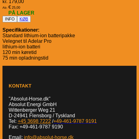
kr.
179,00
€
25,00
Ab:
PÅ LAGER
INFO
KØB
Specifikationer:
Standard lithium-ion batteripakke
Velegnet til Adelar Pro
lithium-ion batteri
120 min køretid
75 min opladningstid
KONTAKT
"Absolut-Horse.dk"
Absolut Energi GmbH
Wittenberger Weg 21
D-24941 Flensborg / Tyskland
Tel:
+45 3698 7222
/
+49-461-9787 9191
Fax: +49-461-9787 9190
Email:
info@absolut-horse.dk