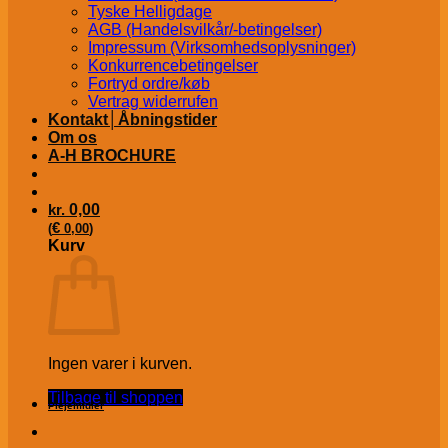
Tyske Helligdage
AGB (Handelsvilkår/-betingelser)
Impressum (Virksomhedsoplysninger)
Konkurrencebetingelser
Fortryd ordre/køb
Vertrag widerrufen
Kontakt│Åbningstider
Om os
A-H BROCHURE
kr.
0,00
€
(
0,00
)
Kurv
Ingen varer i kurven.
Tilbage til shoppen
Plejemidler