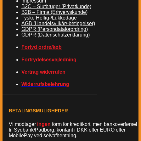
Impressum
B2C – Slutbruger (Privatkunde)
B2B – Firma (Erhvervskunde)
Tyske Hellig-/Lukkedage
AGB (Handelsvilkår/-betingelser)
GDPR (Persondataforordring)
GDPR (Datenschutzerklärung)
Fortyd ordre/køb
Fortrydelsesvejledning
Vertrag widerrufen
Widerrufsbelehrung
BETALINGSMULIGHEDER
Vi modtager
ingen
form for kreditkort, men bankoverførsel
til Sydbank/Padborg, kontant i DKK eller EURO eller
MobilePay ved selvafhentning.