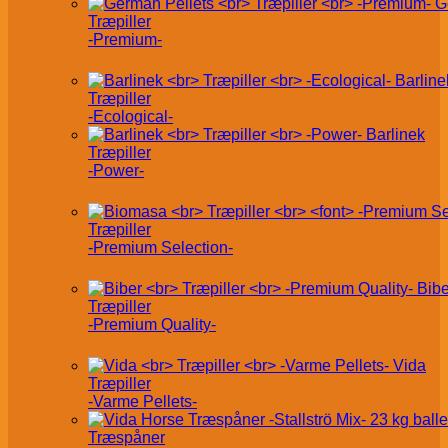
G
Træpiller
-Premium-
Barline
Træpiller
-Ecological-
Barlinek
Træpiller
-Power-
Træpiller
-Premium Selection-
Bibe
Træpiller
-Premium Quality-
Vida
Træpiller
-Varme Pellets-
Træspåner