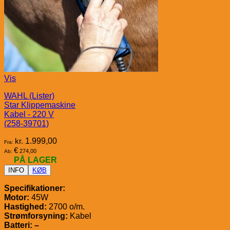
Vis
WAHL (Lister)
Star Klippemaskine
Kabel - 220 V
(258-39701)
kr.
1.999,00
Fra:
€
274,00
Ab:
PÅ LAGER
INFO
KØB
Specifikationer:
Motor:
45W
Hastighed:
2700 o/m.
Strømforsyning:
Kabel
Batteri: –