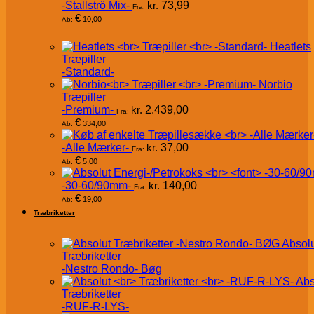
-Stallströ Mix-
kr.
73,99
Fra:
€
10,00
Ab:
Heatlets
Træpiller
-Standard-
Norbio
Træpiller
-Premium-
kr.
2.439,00
Fra:
€
334,00
Ab:
-Alle Mærker-
kr.
37,00
Fra:
€
5,00
Ab:
-30-60/90mm-
kr.
140,00
Fra:
€
19,00
Ab:
Træbriketter
Absol
Træbriketter
-Nestro Rondo- Bøg
Abs
Træbriketter
-RUF-R-LYS-