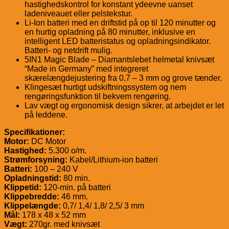
hastighedskontrol for konstant ydeevne uanset
ladeniveauet eller pelstekstur.
Li-Ion batteri med en driftstid på op til 120 minutter og
en hurtig opladning på 80 minutter, inklusive en
intelligent LED batteristatus og opladningsindikator.
Batteri- og netdrift mulig.
5IN1 Magic Blade – Diamantslebet helmetal knivsæt
“Made in Germany” med integreret
skærelængdejustering fra 0,7 – 3 mm og grove tænder.
Klingesæt hurtigt udskiftningssystem og nem
rengøringsfunktion til bekvem rengøring.
Lav vægt og ergonomisk design sikrer, at arbejdet er let
på leddene.
Specifikationer:
Motor:
DC Motor
Hastighed:
5.300 o/m.
Strømforsyning:
Kabel/Lithium-ion batteri
Batteri:
100 – 240 V
Opladningstid:
80 min.
Klippetid:
120-min. på batteri
Klippebredde:
46 mm.
Klippelængde:
0,7/ 1,4/ 1,8/ 2,5/ 3 mm
Mål:
178 x 48 x 52 mm
Vægt:
270gr. med knivsæt