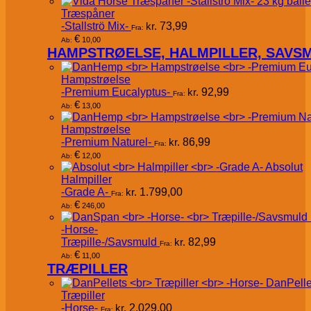
Træspåner
-Stallströ Mix-
kr.
73,99
Fra:
€
10,00
Ab:
HAMPSTRØELSE, HALMPILLER, SAVS
Hampstrøelse
-Premium Eucalyptus-
kr.
92,99
Fra:
€
13,00
Ab:
Hampstrøelse
-Premium Naturel-
kr.
86,99
Fra:
€
12,00
Ab:
Absolut
Halmpiller
-Grade A-
kr.
1.799,00
Fra:
€
246,00
Ab:
-Horse-
Træpille-/Savsmuld
kr.
82,99
Fra:
€
11,00
Ab:
TRÆPILLER
DanPelle
Træpiller
-Horse-
kr.
2.029,00
Fra: