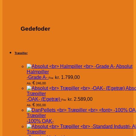
Gedefoder
Træpiller
Absolut
Halmpiller
-Grade A-
kr.
1.799,00
Fra:
€
246,00
Ab:
Abso
Træpiller
-OAK- (Egetræ)
kr.
2.589,00
Fra:
€
355,00
Ab:
Træpiller
-100% OAK-
A
Træpiller