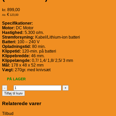
kr.
899,00
€
123,00
Ab:
Specifikationer:
Motor:
DC Motor
Hastighed:
5.300 o/m.
Strømforsyning:
Kabel/Lithium-ion batteri
Batteri:
100 – 240 V
Opladningstid:
80 min.
Klippetid:
120-min. på batteri
Klippebredde:
46 mm.
Klippelængde:
0,7/ 1,4/ 1,8/ 2,5/ 3 mm
Mål:
178 x 48 x 52 mm
Vægt:
270gr. med knivsæt
PÅ LAGER
WAHL
Admire
Tilføj til kurv
KlippemaskineBatteri(1877-
0470)
Relaterede varer
antal
Tilbud