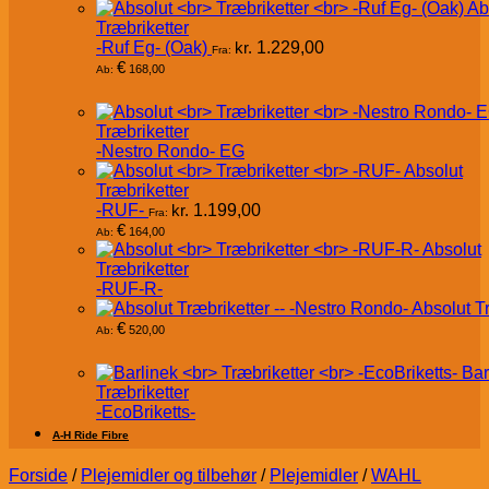
Ab
Træbriketter
-Ruf Eg- (Oak)
kr.
1.229,00
Fra:
€
168,00
Ab:
Træbriketter
-Nestro Rondo- EG
Absolut
Træbriketter
-RUF-
kr.
1.199,00
Fra:
€
164,00
Ab:
Absolut
Træbriketter
-RUF-R-
Absolut T
€
520,00
Ab:
Bar
Træbriketter
-EcoBriketts-
A-H Ride Fibre
Forside
/
Plejemidler og tilbehør
/
Plejemidler
/
WAHL