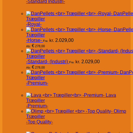
-Standard Industri-
DanPelle
Træpiller
-Royal-
DanPelle
Træpiller
-Horse-
kr.
2.029,00
Fra:
€
278,00
Ab:
Træpiller
-Standard- (Industri)
kr.
2.029,00
Fra:
€
278,00
Ab:
DanPe
Træpiller
-Premium-
Lava
Træpiller
-Premium-
Olimp
Træpiller
-Top Quality-