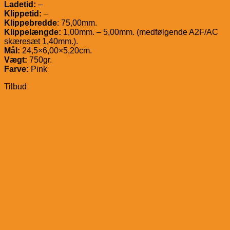
Ladetid:
–
Klippetid:
–
Klippebredde
: 75,00mm.
Klippelængde:
1,00mm. – 5,00mm. (medfølgende A2F/AC
skæresæt 1,40mm.).
Mål:
24,5×6,00×5,20cm.
Vægt:
750gr.
Farve:
Pink
Tilbud