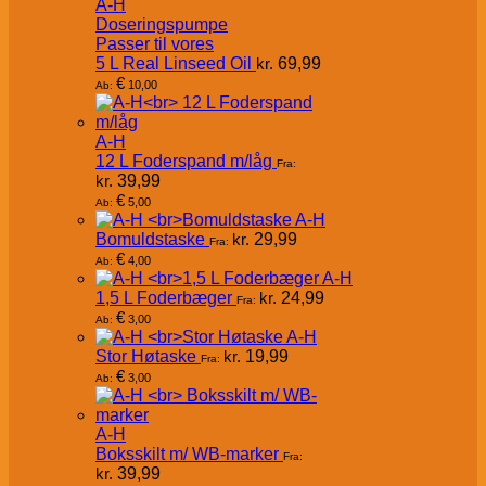
A-H
Doseringspumpe
Passer til vores
5 L Real Linseed Oil
kr.
69,99
€
10,00
Ab:
A-H
12 L Foderspand m/låg
Fra:
kr.
39,99
€
5,00
Ab:
A-H
Bomuldstaske
kr.
29,99
Fra:
€
4,00
Ab:
A-H
1,5 L Foderbæger
kr.
24,99
Fra:
€
3,00
Ab:
A-H
Stor Høtaske
kr.
19,99
Fra:
€
3,00
Ab:
A-H
Boksskilt m/ WB-marker
Fra:
kr.
39,99