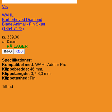
Vis
WAHL
Barberhoved Diamond
Blade Animal - Fin Skær
(1854-7172)
kr.
339,00
€
46,00
Ab:
PÅ LAGER
INFO
KØB
Specifikationer:
Kompatibel med:
WAHL Adelar Pro
Klippebredde:
46 mm.
Klippelængde:
0,7-3,0 mm.
Klippetæthed:
Fin
Tilbud