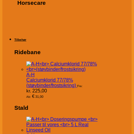
Horsecare
Tilbehør
Ridebane
A-H
Calciumklorid 77/78%
(støvbinder/frostsikring)
Fra:
kr.
225,00
€
31,00
Ab:
Stald