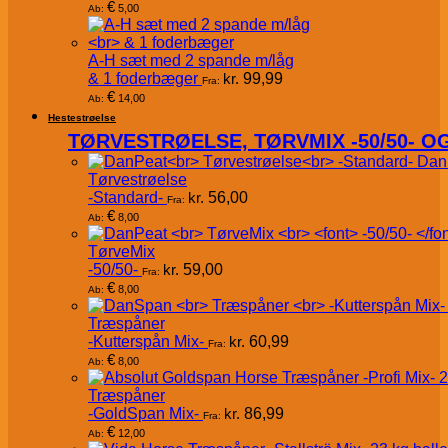
€
5,00
Ab:
A-H sæt med 2 spande m/låg
& 1 foderbæger
kr.
99,99
Fra:
€
14,00
Ab:
Hestestrøelse
TØRVESTRØELSE, TØRVMIX -50/50- 
Dan
Tørvestrøelse
-Standard-
kr.
56,00
Fra:
€
8,00
Ab:
TørveMix
-50/50-
kr.
59,00
Fra:
€
8,00
Ab:
Træspåner
-Kutterspån Mix-
kr.
60,99
Fra:
€
8,00
Ab:
Træspåner
-GoldSpan Mix-
kr.
86,99
Fra:
€
12,00
Ab: