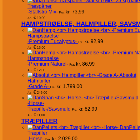
Træspåner
-Stallströ Mix-
kr.
73,99
Fra:
€
10,00
Ab:
HAMPSTRØELSE, HALMPILLER, SAVS
Hampstrøelse
-Premium Eucalyptus-
kr.
92,99
Fra:
€
13,00
Ab:
Hampstrøelse
-Premium Naturel-
kr.
86,99
Fra:
€
12,00
Ab:
Absolut
Halmpiller
-Grade A-
kr.
1.799,00
Fra:
€
246,00
Ab:
-Horse-
Træpille-/Savsmuld
kr.
82,99
Fra:
€
11,00
Ab:
TRÆPILLER
DanPelle
Træpiller
-Horse-
kr.
2.029,00
Fra: