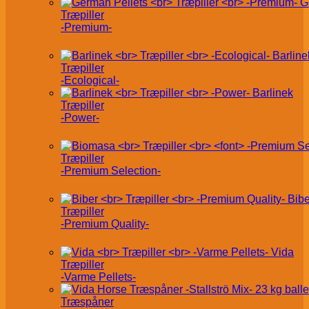
G
Træpiller
-Premium-
Barline
Træpiller
-Ecological-
Barlinek
Træpiller
-Power-
Træpiller
-Premium Selection-
Bibe
Træpiller
-Premium Quality-
Vida
Træpiller
-Varme Pellets-
Træspåner