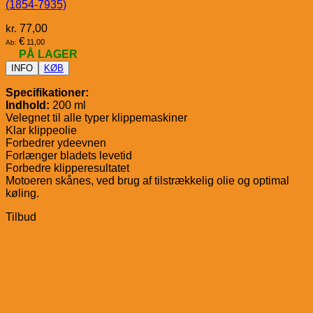
(1854-7935)
kr.
77,00
€
11,00
Ab:
PÅ LAGER
INFO
KØB
Specifikationer:
Indhold:
200 ml
Velegnet til alle typer klippemaskiner
Klar klippeolie
Forbedrer ydeevnen
Forlænger bladets levetid
Forbedre klipperesultatet
Motoeren skånes, ved brug af tilstrækkelig olie og optimal
køling.
Tilbud