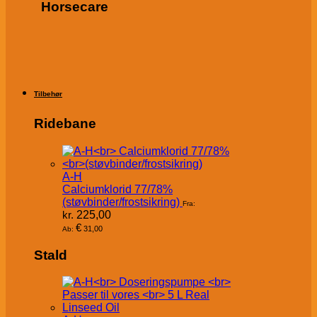
Horsecare
Tilbehør
Ridebane
A-H
Calciumklorid 77/78%
(støvbinder/frostsikring)
Fra:
kr.
225,00
€
31,00
Ab:
Stald