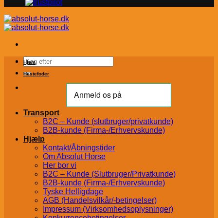
Søg
Hjem
efter:
Hestefoder
Transport
B2C – Kunde (slutbruger/privatkunde)
B2B-kunde (Firma-/Erhvervskunde)
Hjælp
Kontakt/Åbningstider
Om Absolut Horse
Her bor vi
B2C – Kunde (Slutbruger/Privatkunde)
B2B-kunde (Firma-/Erhvervskunde)
Tyske Helligdage
AGB (Handelsvilkår/-betingelser)
Impressum (Virksomhedsoplysninger)
Konkurrencebetingelser