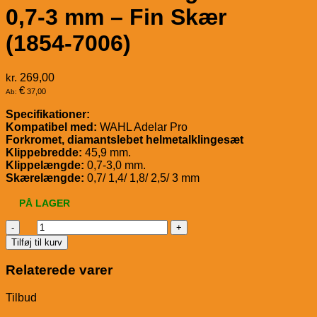
0,7-3 mm – Fin Skær
(1854-7006)
kr.
269,00
€
37,00
Ab:
Specifikationer:
Kompatibel med:
WAHL Adelar Pro
Forkromet, diamantslebet helmetalklingesæt
Klippebredde:
45,9 mm.
Klippelængde:
0,7-3,0 mm.
Skærelængde:
0,7/ 1,4/ 1,8/ 2,5/ 3 mm
PÅ LAGER
WAHL
Barberhoved
Tilføj til kurv
Magic
0,7-
Relaterede varer
3
mm
Tilbud
-
Fin