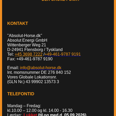
KONTAKT
"Absolut-Horse.dk"
Absolut Energi GmbH
Wittenberger Weg 21
D-24941 Flensborg / Tyskland
Tel:
+45 3698 7222
/
+49-461-9787 9191
Fax: +49-461-9787 9190
Email:
info@absolut-horse.dk
Int. momsnummer DE 276 840 152
Vores Globale Lokationsnr.
(GLN Nr.) 43 99902 13573 3
TELEFONTID
Mandag – Fredag:
kl.10.00 – 12.00 og kl. 14.00 - 16.30
Lørdag:
Lukket
(til og med d. 05.09.2026)