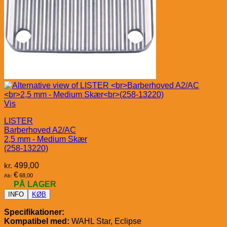
Vis
LISTER
Barberhoved A2/AC
2,5 mm - Medium Skær
(258-13220)
kr.
499,00
€
68,00
Ab:
PÅ LAGER
INFO
KØB
Specifikationer:
Kompatibel med:
WAHL Star, Eclipse