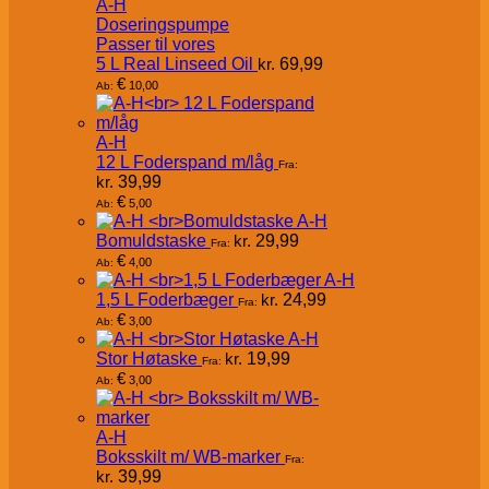
A-H
Doseringspumpe
Passer til vores
5 L Real Linseed Oil
kr.
69,99
€
10,00
Ab:
A-H
12 L Foderspand m/låg
Fra:
kr.
39,99
€
5,00
Ab:
A-H
Bomuldstaske
kr.
29,99
Fra:
€
4,00
Ab:
A-H
1,5 L Foderbæger
kr.
24,99
Fra:
€
3,00
Ab:
A-H
Stor Høtaske
kr.
19,99
Fra:
€
3,00
Ab:
A-H
Boksskilt m/ WB-marker
Fra:
kr.
39,99