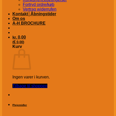
Fortryd ordre/køb
Vertrag widerrufen
Kontakt│Åbningstider
Om os
A-H BROCHURE
kr.
0,00
€
(
0,00
)
Kurv
Ingen varer i kurven.
Tilbage til shoppen
Plejemidler