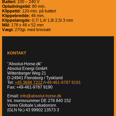
Batteri:
100 – 240 V
Opladningstid:
80 min.
Klippetid:
120-min. på batteri
Klippebredde:
46 mm.
Klippelængde:
0,7/ 1,4/ 1,8/ 2,5/ 3 mm
Mål:
178 x 48 x 52 mm
Vægt:
270gr. med knivsæt
KONTAKT
"Absolut-Horse.dk"
Absolut Energi GmbH
Wittenberger Weg 21
D-24941 Flensborg / Tyskland
Tel:
+45 3698 7222
/
+49-461-9787 9191
Fax: +49-461-9787 9190
Email:
info@absolut-horse.dk
Int. momsnummer DE 276 840 152
Vores Globale Lokationsnr.
(GLN Nr.) 43 99902 13573 3