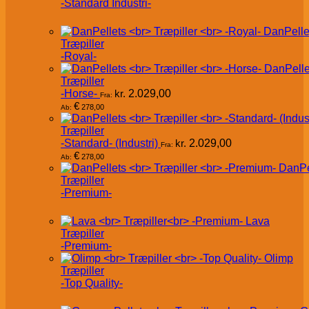
-Standard Industri-
DanPelle
Træpiller
-Royal-
DanPelle
Træpiller
-Horse-
kr.
2.029,00
Fra:
€
278,00
Ab:
Træpiller
-Standard- (Industri)
kr.
2.029,00
Fra:
€
278,00
Ab:
DanPe
Træpiller
-Premium-
Lava
Træpiller
-Premium-
Olimp
Træpiller
-Top Quality-