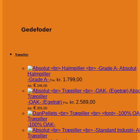
Gedefoder
Træpiller
Absolut
Halmpiller
-Grade A-
kr.
1.799,00
Fra:
€
246,00
Ab:
Abso
Træpiller
-OAK- (Egetræ)
kr.
2.589,00
Fra:
€
355,00
Ab:
Træpiller
-100% OAK-
A
Træpiller