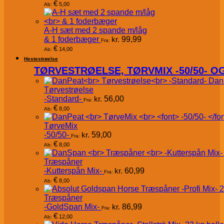
€
5,00
Ab:
A-H sæt med 2 spande m/låg
& 1 foderbæger
kr.
99,99
Fra:
€
14,00
Ab:
Hestestrøelse
TØRVESTRØELSE, TØRVMIX -50/50- 
Dan
Tørvestrøelse
-Standard-
kr.
56,00
Fra:
€
8,00
Ab:
TørveMix
-50/50-
kr.
59,00
Fra:
€
8,00
Ab:
Træspåner
-Kutterspån Mix-
kr.
60,99
Fra:
€
8,00
Ab:
Træspåner
-GoldSpan Mix-
kr.
86,99
Fra:
€
12,00
Ab: