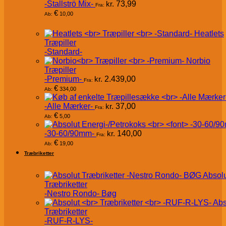
-Stallströ Mix-
kr.
73,99
Fra:
€
10,00
Ab:
Heatlets
Træpiller
-Standard-
Norbio
Træpiller
-Premium-
kr.
2.439,00
Fra:
€
334,00
Ab:
-Alle Mærker-
kr.
37,00
Fra:
€
5,00
Ab:
-30-60/90mm-
kr.
140,00
Fra:
€
19,00
Ab:
Træbriketter
Absol
Træbriketter
-Nestro Rondo- Bøg
Abs
Træbriketter
-RUF-R-LYS-