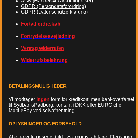
AGB (Handelsvilkår/-betingelser)
GDPR (Persondataforordring)
GDPR (Datenschutzerklärung)
Fortyd ordre/køb
Fortrydelsesvejledning
Vertrag widerrufen
Widerrufsbelehrung
BETALINGSMULIGHEDER
Vi modtager
ingen
form for kreditkort, men bankoverførsel
til Sydbank/Padborg, kontant i DKK eller EURO eller
MobilePay ved selvafhentning.
OPLYSNINGER OG FORBEHOLD
Alle nævnte priser er inkl. tysk moms, ab lager Flensborg