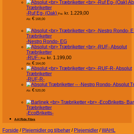
Ab
Træbriketter
-Ruf Eg- (Oak)
kr.
1.229,00
Fra:
€
168,00
Ab:
Træbriketter
-Nestro Rondo- EG
Absolut
Træbriketter
-RUF-
kr.
1.199,00
Fra:
€
164,00
Ab:
Absolut
Træbriketter
-RUF-R-
Absolut T
€
520,00
Ab:
Bar
Træbriketter
-EcoBriketts-
A-H Ride Fibre
Forside
/
Plejemidler og tilbehør
/
Plejemidler
/
WAHL