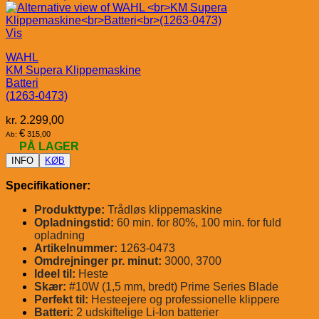
Vis
WAHL
KM Supera Klippemaskine
Batteri
(1263-0473)
kr.
2.299,00
€
315,00
Ab:
PÅ LAGER
INFO
KØB
Specifikationer:
Produkttype:
Trådløs klippemaskine
Opladningstid:
60 min. for 80%, 100 min. for fuld
opladning
Artikelnummer:
1263-0473
Omdrejninger pr. minut:
3000, 3700
Ideel til:
Heste
Skær:
#10W (1,5 mm, bredt) Prime Series Blade
Perfekt til:
Hesteejere og professionelle klippere
Batteri:
2 udskiftelige Li-Ion batterier