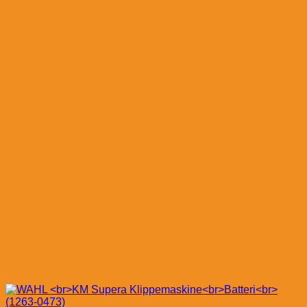
Skær
(1854-
7006)
antal