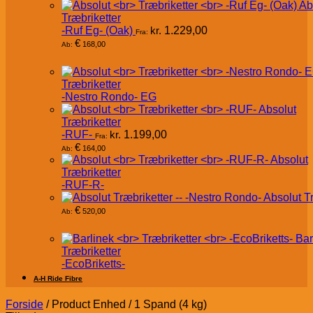
Ab
Træbriketter
-Ruf Eg- (Oak)
kr.
1.229,00
Fra:
€
168,00
Ab:
Træbriketter
-Nestro Rondo- EG
Absolut
Træbriketter
-RUF-
kr.
1.199,00
Fra:
€
164,00
Ab:
Absolut
Træbriketter
-RUF-R-
Absolut T
€
520,00
Ab:
Bar
Træbriketter
-EcoBriketts-
A-H Ride Fibre
Forside
/
Product Enhed
/
1 Spand (4 kg)