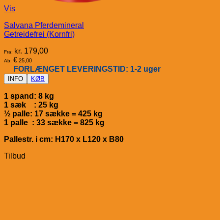
Vis
Salvana Pferdemineral
Getreidefrei (Kornfri)
kr.
179,00
Fra:
€
25,00
Ab:
FORLÆNGET LEVERINGSTID: 1-2 uger
INFO
KØB
1 spand: 8 kg
1 sæk : 25 kg
½ palle: 17 sække = 425 kg
1 palle : 33 sække = 825 kg
Pallestr. i cm: H170 x L120 x B80
Tilbud