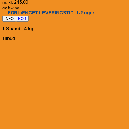
kr.
245,00
Fra:
€
34,00
Ab:
FORLÆNGET LEVERINGSTID: 1-2 uger
INFO
KØB
1 Spand: 4 kg
Tilbud