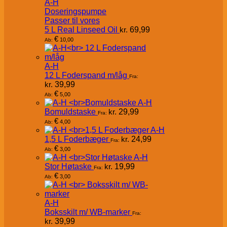
A-H
Doseringspumpe
Passer til vores
5 L Real Linseed Oil
kr.
69,99
€
10,00
Ab:
A-H
12 L Foderspand m/låg
Fra:
kr.
39,99
€
5,00
Ab:
A-H
Bomuldstaske
kr.
29,99
Fra:
€
4,00
Ab:
A-H
1,5 L Foderbæger
kr.
24,99
Fra:
€
3,00
Ab:
A-H
Stor Høtaske
kr.
19,99
Fra:
€
3,00
Ab:
A-H
Boksskilt m/ WB-marker
Fra:
kr.
39,99