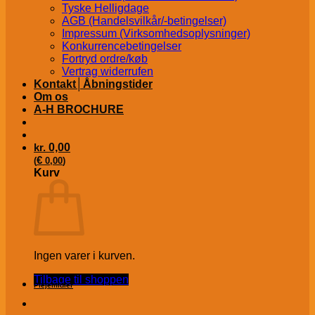
Tyske Helligdage
AGB (Handelsvilkår/-betingelser)
Impressum (Virksomhedsoplysninger)
Konkurrencebetingelser
Fortryd ordre/køb
Vertrag widerrufen
Kontakt│Åbningstider
Om os
A-H BROCHURE
kr.
0,00
€
(
0,00
)
Kurv
Ingen varer i kurven.
Tilbage til shoppen
Plejemidler