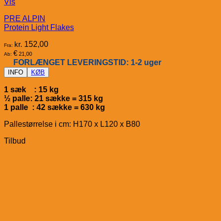
Vis
PRE ALPIN
Protein Light Flakes
kr.
152,00
Fra:
€
21,00
Ab:
FORLÆNGET LEVERINGSTID: 1-2 uger
INFO
KØB
1 sæk : 15 kg
½ palle: 21 sække = 315 kg
1 palle : 42 sække = 630 kg
Pallestørrelse i cm: H170 x L120 x B80
Tilbud