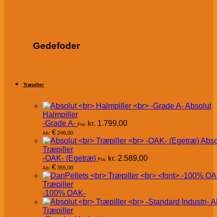
Gedefoder
Træpiller
Absolut
Halmpiller
-Grade A-
kr.
1.799,00
Fra:
€
246,00
Ab:
Abso
Træpiller
-OAK- (Egetræ)
kr.
2.589,00
Fra:
€
355,00
Ab:
Træpiller
-100% OAK-
A
Træpiller