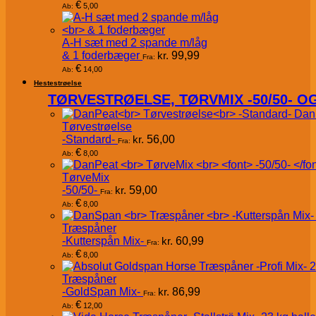
€
5,00
Ab:
A-H sæt med 2 spande m/låg
& 1 foderbæger
kr.
99,99
Fra:
€
14,00
Ab:
Hestestrøelse
TØRVESTRØELSE, TØRVMIX -50/50- 
Dan
Tørvestrøelse
-Standard-
kr.
56,00
Fra:
€
8,00
Ab:
TørveMix
-50/50-
kr.
59,00
Fra:
€
8,00
Ab:
Træspåner
-Kutterspån Mix-
kr.
60,99
Fra:
€
8,00
Ab:
Træspåner
-GoldSpan Mix-
kr.
86,99
Fra:
€
12,00
Ab: