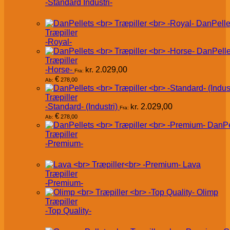
-Standard Industri-
DanPelle
Træpiller
-Royal-
DanPelle
Træpiller
-Horse-
kr.
2.029,00
Fra:
€
278,00
Ab:
Træpiller
-Standard- (Industri)
kr.
2.029,00
Fra:
€
278,00
Ab:
DanPe
Træpiller
-Premium-
Lava
Træpiller
-Premium-
Olimp
Træpiller
-Top Quality-