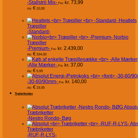
-Stallströ Mix-
kr.
73,99
Fra:
€
10,00
Ab:
Heatlets
Træpiller
-Standard-
Norbio
Træpiller
-Premium-
kr.
2.439,00
Fra:
€
334,00
Ab:
-Alle Mærker-
kr.
37,00
Fra:
€
5,00
Ab:
-30-60/90mm-
kr.
140,00
Fra:
€
19,00
Ab:
Træbriketter
Absol
Træbriketter
-Nestro Rondo- Bøg
Abs
Træbriketter
-RUF-R-LYS-