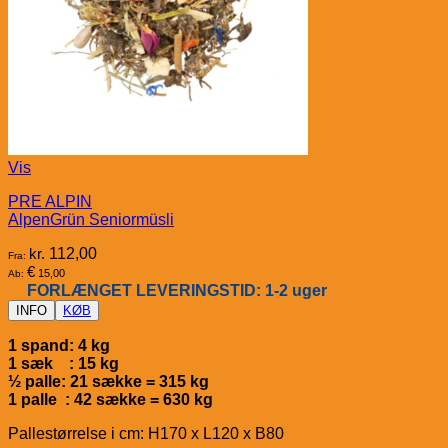
Vis
PRE ALPIN
AlpenGrün Seniormüsli
kr.
112,00
Fra:
€
15,00
Ab:
FORLÆNGET LEVERINGSTID: 1-2 uger
INFO
KØB
1 spand: 4 kg
1 sæk : 15 kg
½ palle: 21 sække = 315 kg
1 palle : 42 sække = 630 kg
Pallestørrelse i cm: H170 x L120 x B80