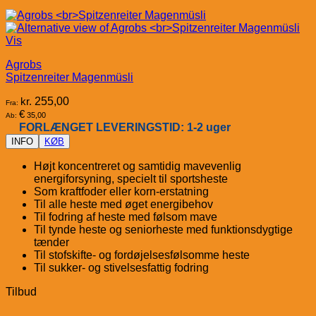
Vis
Agrobs
Spitzenreiter Magenmüsli
kr.
255,00
Fra:
€
35,00
Ab:
FORLÆNGET LEVERINGSTID: 1-2 uger
INFO
KØB
Højt koncentreret og samtidig mavevenlig
energiforsyning, specielt til sportsheste
Som kraftfoder eller korn-erstatning
Til alle heste med øget energibehov
Til fodring af heste med følsom mave
Til tynde heste og seniorheste med funktionsdygtige
tænder
Til stofskifte- og fordøjelsesfølsomme heste
Til sukker- og stivelsesfattig fodring
Tilbud