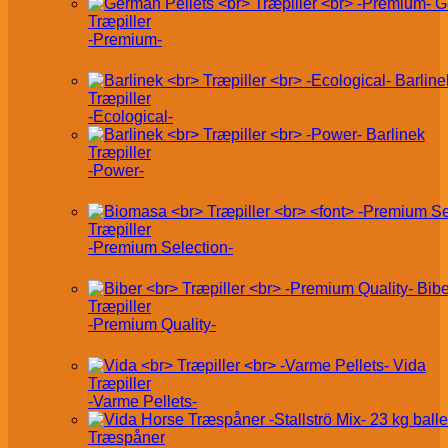
G
Træpiller
-Premium-
Barline
Træpiller
-Ecological-
Barlinek
Træpiller
-Power-
Træpiller
-Premium Selection-
Bibe
Træpiller
-Premium Quality-
Vida
Træpiller
-Varme Pellets-
Træspåner