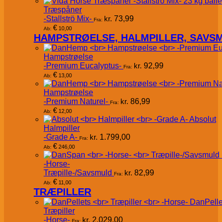
Træspåner
-Stallströ Mix-
kr.
73,99
Fra:
€
10,00
Ab:
HAMPSTRØELSE, HALMPILLER, SAVS
Hampstrøelse
-Premium Eucalyptus-
kr.
92,99
Fra:
€
13,00
Ab:
Hampstrøelse
-Premium Naturel-
kr.
86,99
Fra:
€
12,00
Ab:
Absolut
Halmpiller
-Grade A-
kr.
1.799,00
Fra:
€
246,00
Ab:
-Horse-
Træpille-/Savsmuld
kr.
82,99
Fra:
€
11,00
Ab:
TRÆPILLER
DanPelle
Træpiller
-Horse-
kr.
2.029,00
Fra: