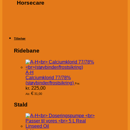
Horsecare
Tilbehør
Ridebane
A-H
Calciumklorid 77/78%
(støvbinder/frostsikring)
Fra:
kr.
225,00
€
31,00
Ab:
Stald