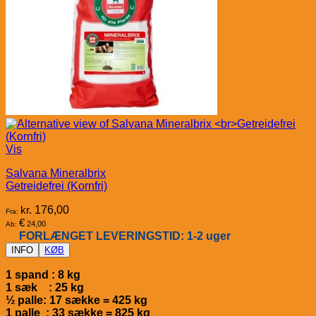
Vis
Salvana Mineralbrix
Getreidefrei (Kornfri)
kr.
176,00
Fra:
€
24,00
Ab:
FORLÆNGET LEVERINGSTID: 1-2 uger
INFO
KØB
1 spand : 8 kg
1 sæk : 25 kg
½ palle: 17 sække = 425 kg
1 palle : 33 sække = 825 kg