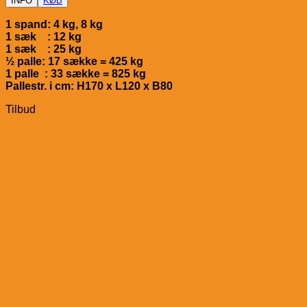
INFO
KØB
1 spand: 4 kg, 8 kg
1 sæk : 12 kg
1 sæk : 25 kg
½ palle: 17 sække = 425 kg
1 palle : 33 sække = 825 kg
Pallestr. i cm: H170 x L120 x B80
Tilbud