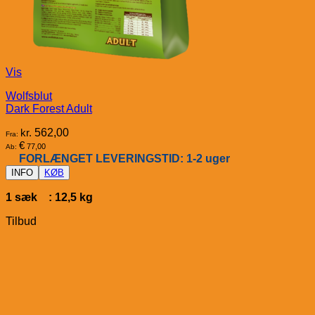
Vis
Wolfsblut
Dark Forest Adult
kr.
562,00
Fra:
€
77,00
Ab:
FORLÆNGET LEVERINGSTID: 1-2 uger
INFO
KØB
1 sæk : 12,5 kg
Tilbud