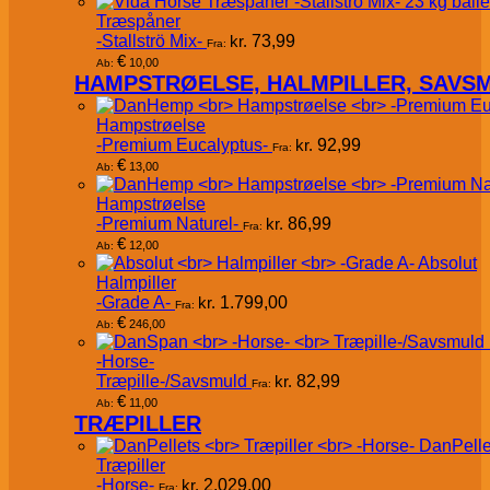
Træspåner
-Stallströ Mix-
kr.
73,99
Fra:
€
10,00
Ab:
HAMPSTRØELSE, HALMPILLER, SAVS
Hampstrøelse
-Premium Eucalyptus-
kr.
92,99
Fra:
€
13,00
Ab:
Hampstrøelse
-Premium Naturel-
kr.
86,99
Fra:
€
12,00
Ab:
Absolut
Halmpiller
-Grade A-
kr.
1.799,00
Fra:
€
246,00
Ab:
-Horse-
Træpille-/Savsmuld
kr.
82,99
Fra:
€
11,00
Ab:
TRÆPILLER
DanPelle
Træpiller
-Horse-
kr.
2.029,00
Fra: