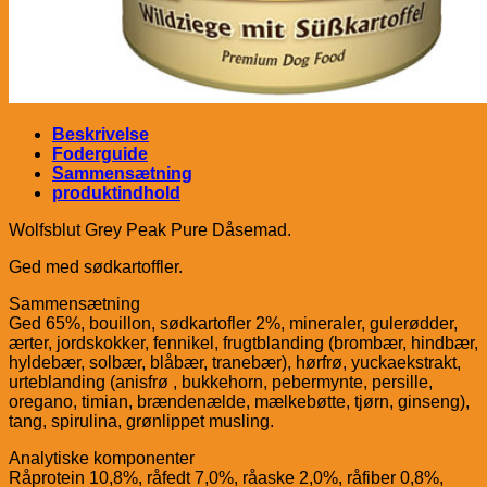
Beskrivelse
Foderguide
Sammensætning
produktindhold
Wolfsblut Grey Peak Pure Dåsemad.
Ged med sødkartoffler.
Sammensætning
Ged 65%, bouillon, sødkartofler 2%, mineraler, gulerødder,
ærter, jordskokker, fennikel, frugtblanding (brombær, hindbær,
hyldebær, solbær, blåbær, tranebær), hørfrø, yuckaekstrakt,
urteblanding (anisfrø , bukkehorn, pebermynte, persille,
oregano, timian, brændenælde, mælkebøtte, tjørn, ginseng),
tang, spirulina, grønlippet musling.
Analytiske komponenter
Råprotein 10,8%, råfedt 7,0%, råaske 2,0%, råfiber 0,8%,