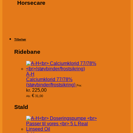
Horsecare
Tilbehør
Ridebane
A-H
Calciumklorid 77/78%
(støvbinder/frostsikring)
Fra:
kr.
225,00
€
31,00
Ab:
Stald