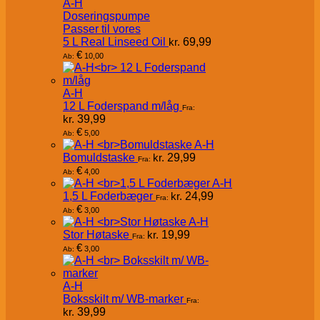
A-H
Doseringspumpe
Passer til vores
5 L Real Linseed Oil
kr.
69,99
€
10,00
Ab:
A-H
12 L Foderspand m/låg
Fra:
kr.
39,99
€
5,00
Ab:
A-H
Bomuldstaske
kr.
29,99
Fra:
€
4,00
Ab:
A-H
1,5 L Foderbæger
kr.
24,99
Fra:
€
3,00
Ab:
A-H
Stor Høtaske
kr.
19,99
Fra:
€
3,00
Ab:
A-H
Boksskilt m/ WB-marker
Fra:
kr.
39,99