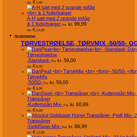
€
5,00
Ab:
A-H sæt med 2 spande m/låg
& 1 foderbæger
kr.
99,99
Fra:
€
14,00
Ab:
Hestestrøelse
TØRVESTRØELSE, TØRVMIX -50/50- 
Dan
Tørvestrøelse
-Standard-
kr.
56,00
Fra:
€
8,00
Ab:
TørveMix
-50/50-
kr.
59,00
Fra:
€
8,00
Ab:
Træspåner
-Kutterspån Mix-
kr.
60,99
Fra:
€
8,00
Ab:
Træspåner
-GoldSpan Mix-
kr.
86,99
Fra:
€
12,00
Ab: