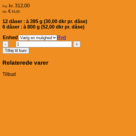
kr.
312,00
Fra:
€
43,00
Ab:
12 dåser : à 395 g (30,00 dkr pr. dåse)
6 dåser : à 800 g (52,00 dkr pr. dåse)
Enhed
Ryd
Wolfsblut
Grey
Tilføj til kurv
Peak
Dåsemad
Relaterede varer
antal
Tilbud