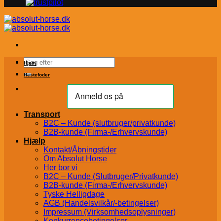
Søg
Hjem
efter:
Hestefoder
Transport
B2C – Kunde (slutbruger/privatkunde)
B2B-kunde (Firma-/Erhvervskunde)
Hjælp
Kontakt/Åbningstider
Om Absolut Horse
Her bor vi
B2C – Kunde (Slutbruger/Privatkunde)
B2B-kunde (Firma-/Erhvervskunde)
Tyske Helligdage
AGB (Handelsvilkår/-betingelser)
Impressum (Virksomhedsoplysninger)
Konkurrencebetingelser