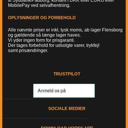
til Sydbank/Padborg, kontant i DKK eller EURO eller
MobilePay ved selvafhentning.
OPLYSNINGER OG FORBEHOLD
Alle nævnte priser er inkl. tysk moms, ab lager Flensborg
og gældende så længe lager haves.
Vi yder ingen form for prisgaranti.
Der tages forbehold for udsolgte varer, trykfejl
samt prisændringer.
TRUSTPILOT
SOCIALE MEDIER