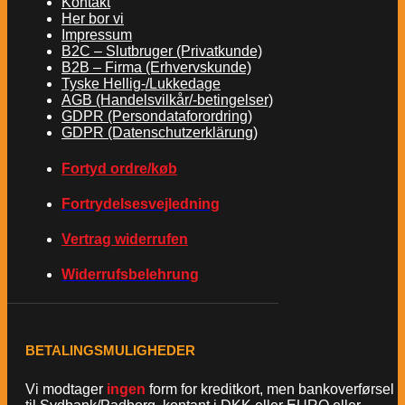
Kontakt
Her bor vi
Impressum
B2C – Slutbruger (Privatkunde)
B2B – Firma (Erhvervskunde)
Tyske Hellig-/Lukkedage
AGB (Handelsvilkår/-betingelser)
GDPR (Persondataforordring)
GDPR (Datenschutzerklärung)
Fortyd ordre/køb
Fortrydelsesvejledning
Vertrag widerrufen
Widerrufsbelehrung
BETALINGSMULIGHEDER
Vi modtager
ingen
form for kreditkort, men bankoverførsel