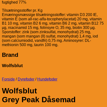
fugtighed 77%
Tilsætningsstoffer pr. Kg
Ernæringsmæssige tilsætningsstoffer: vitamin D3 200 IE,
vitamin E (som all-rac-alfa-tocopherylacetat) 20 mg, vitamin
B1 10 mg, vitamin B2 6 mg, vitamin B6 2 mg, vitamin B12 75
µg, niacinamid 15 mg, folinsyre O, 35 mg, biotin 300 µg.
Sporstoffer: zink (som zinksulfat, monohydrat) 25 mg,
mangan (som mangan (II) sulfat, monohydrat) 1,4 mg, iod
(som calciumiodid, vandfri) 0,75 mg. Aminosyrer: DL-
methionin 500 mg, taurin 100 mg.
Brand
Wolfsblut
Forside
/
Dyrefoder
/
Hundefoder
Wolfsblut
Grey Peak Dåsemad