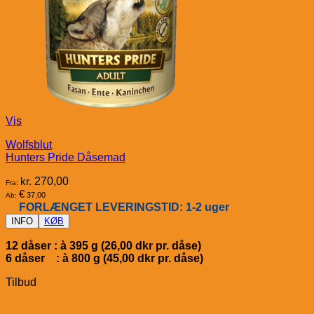
Vis
Wolfsblut
Hunters Pride Dåsemad
kr.
270,00
Fra:
€
37,00
Ab:
FORLÆNGET LEVERINGSTID: 1-2 uger
INFO
KØB
12 dåser : à 395 g (26,00 dkr pr. dåse)
6 dåser : à 800 g (45,00 dkr pr. dåse)
Tilbud