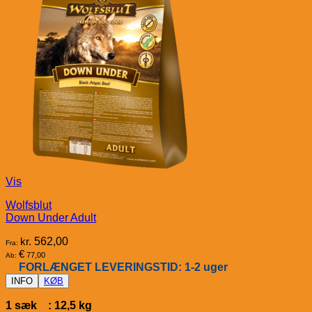
Vis
Wolfsblut
Down Under Adult
kr.
562,00
Fra:
€
77,00
Ab:
FORLÆNGET LEVERINGSTID: 1-2 uger
INFO
KØB
1 sæk : 12,5 kg