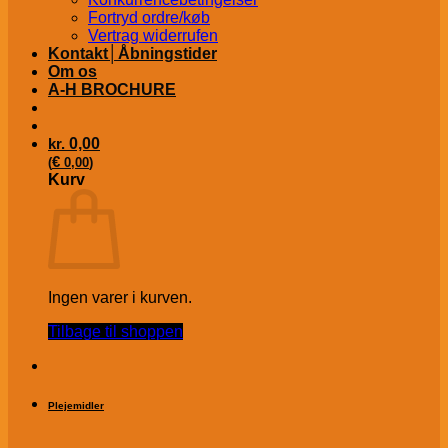
Fortryd ordre/køb
Vertrag widerrufen
Kontakt│Åbningstider
Om os
A-H BROCHURE
kr.
0,00
€
(
0,00
)
Kurv
Ingen varer i kurven.
Tilbage til shoppen
Plejemidler