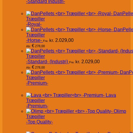
-Standard Industri-
DanPelle
Træpiller
-Royal-
DanPelle
Træpiller
-Horse-
kr.
2.029,00
Fra:
€
278,00
Ab:
Træpiller
-Standard- (Industri)
kr.
2.029,00
Fra:
€
278,00
Ab:
DanPe
Træpiller
-Premium-
Lava
Træpiller
-Premium-
Olimp
Træpiller
-Top Quality-