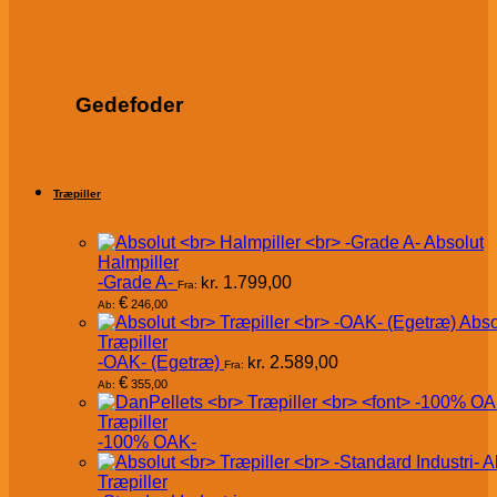
Gedefoder
Træpiller
Absolut
Halmpiller
-Grade A-
kr.
1.799,00
Fra:
€
246,00
Ab:
Abso
Træpiller
-OAK- (Egetræ)
kr.
2.589,00
Fra:
€
355,00
Ab:
Træpiller
-100% OAK-
A
Træpiller