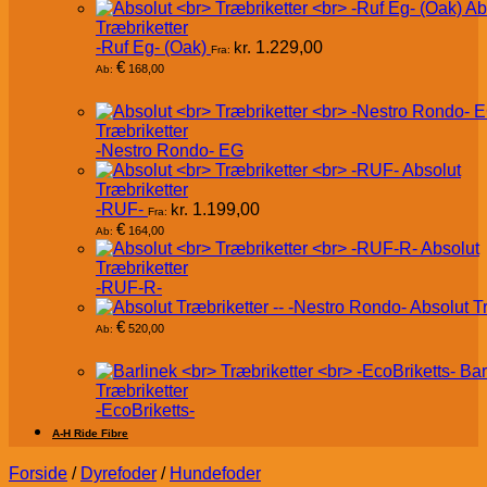
Ab
Træbriketter
-Ruf Eg- (Oak)
kr.
1.229,00
Fra:
€
168,00
Ab:
Træbriketter
-Nestro Rondo- EG
Absolut
Træbriketter
-RUF-
kr.
1.199,00
Fra:
€
164,00
Ab:
Absolut
Træbriketter
-RUF-R-
Absolut T
€
520,00
Ab:
Bar
Træbriketter
-EcoBriketts-
A-H Ride Fibre
Forside
/
Dyrefoder
/
Hundefoder