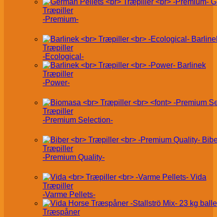
G
Træpiller
-Premium-
Barline
Træpiller
-Ecological-
Barlinek
Træpiller
-Power-
Træpiller
-Premium Selection-
Bibe
Træpiller
-Premium Quality-
Vida
Træpiller
-Varme Pellets-
Træspåner