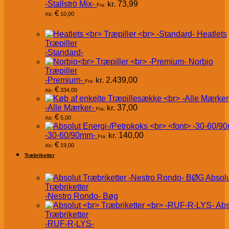
-Stallströ Mix-
kr.
73,99
Fra:
€
10,00
Ab:
Heatlets
Træpiller
-Standard-
Norbio
Træpiller
-Premium-
kr.
2.439,00
Fra:
€
334,00
Ab:
-Alle Mærker-
kr.
37,00
Fra:
€
5,00
Ab:
-30-60/90mm-
kr.
140,00
Fra:
€
19,00
Ab:
Træbriketter
Absol
Træbriketter
-Nestro Rondo- Bøg
Abs
Træbriketter
-RUF-R-LYS-