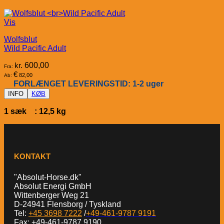
Vis
Wolfsblut
Wild Pacific Adult
kr.
600,00
Fra:
€
82,00
Ab:
FORLÆNGET LEVERINGSTID: 1-2 uger
INFO
KØB
1 sæk : 12,5 kg
KONTAKT
"Absolut-Horse.dk"
Absolut Energi GmbH
Wittenberger Weg 21
D-24941 Flensborg / Tyskland
Tel:
+45 3698 7222
/
+49-461-9787 9191
Fax: +49-461-9787 9190