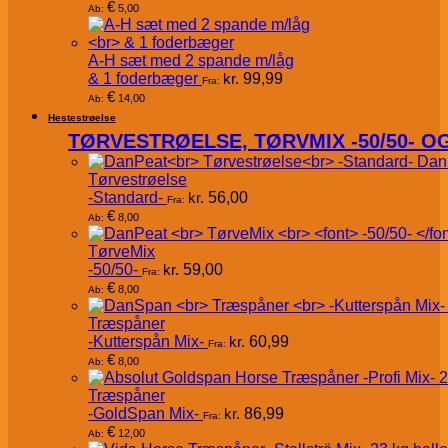
€
5,00
Ab:
A-H sæt med 2 spande m/låg
& 1 foderbæger
kr.
99,99
Fra:
€
14,00
Ab:
Hestestrøelse
TØRVESTRØELSE, TØRVMIX -50/50- 
Dan
Tørvestrøelse
-Standard-
kr.
56,00
Fra:
€
8,00
Ab:
TørveMix
-50/50-
kr.
59,00
Fra:
€
8,00
Ab:
Træspåner
-Kutterspån Mix-
kr.
60,99
Fra:
€
8,00
Ab:
Træspåner
-GoldSpan Mix-
kr.
86,99
Fra:
€
12,00
Ab: