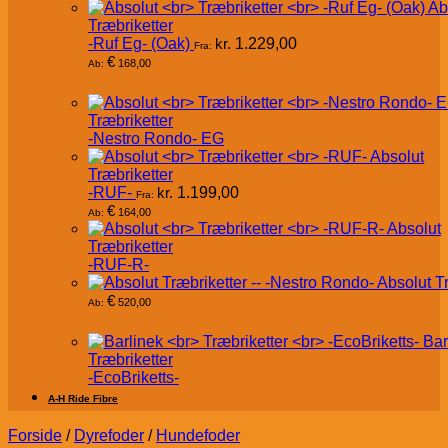
Ab
Træbriketter
-Ruf Eg- (Oak)
kr.
1.229,00
Fra:
€
168,00
Ab:
Træbriketter
-Nestro Rondo- EG
Absolut
Træbriketter
-RUF-
kr.
1.199,00
Fra:
€
164,00
Ab:
Absolut
Træbriketter
-RUF-R-
Absolut T
€
520,00
Ab:
Bar
Træbriketter
-EcoBriketts-
A-H Ride Fibre
Forside
/
Dyrefoder
/
Hundefoder