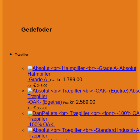
Gedefoder
Træpiller
Absolut
Halmpiller
-Grade A-
kr.
1.799,00
Fra:
€
246,00
Ab:
Abso
Træpiller
-OAK- (Egetræ)
kr.
2.589,00
Fra:
€
355,00
Ab:
Træpiller
-100% OAK-
A
Træpiller