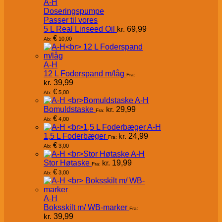
A-H
Doseringspumpe
Passer til vores
5 L Real Linseed Oil
kr.
69,99
€
10,00
Ab:
A-H
12 L Foderspand m/låg
Fra:
kr.
39,99
€
5,00
Ab:
A-H
Bomuldstaske
kr.
29,99
Fra:
€
4,00
Ab:
A-H
1,5 L Foderbæger
kr.
24,99
Fra:
€
3,00
Ab:
A-H
Stor Høtaske
kr.
19,99
Fra:
€
3,00
Ab:
A-H
Boksskilt m/ WB-marker
Fra:
kr.
39,99