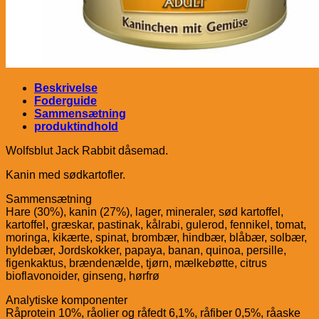
Beskrivelse
Foderguide
Sammensætning
produktindhold
Wolfsblut Jack Rabbit dåsemad.
Kanin med sødkartofler.
Sammensætning
Hare (30%), kanin (27%), lager, mineraler, sød kartoffel,
kartoffel, græskar, pastinak, kålrabi, gulerod, fennikel, tomat,
moringa, kikærte, spinat, brombær, hindbær, blåbær, solbær,
hyldebær, Jordskokker, papaya, banan, quinoa, persille,
figenkaktus, brændenælde, tjørn, mælkebøtte, citrus
bioflavonoider, ginseng, hørfrø
Analytiske komponenter
Råprotein 10%, råolier og råfedt 6,1%, råfiber 0,5%, råaske