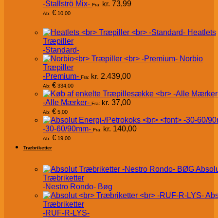
-Stallströ Mix-
kr.
73,99
Fra:
€
10,00
Ab:
Heatlets
Træpiller
-Standard-
Norbio
Træpiller
-Premium-
kr.
2.439,00
Fra:
€
334,00
Ab:
-Alle Mærker-
kr.
37,00
Fra:
€
5,00
Ab:
-30-60/90mm-
kr.
140,00
Fra:
€
19,00
Ab:
Træbriketter
Absol
Træbriketter
-Nestro Rondo- Bøg
Abs
Træbriketter
-RUF-R-LYS-