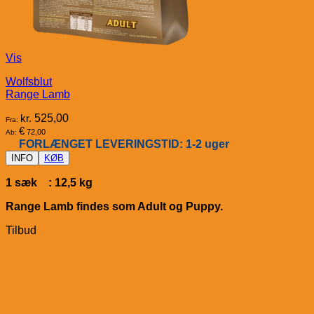
Vis
Wolfsblut
Range Lamb
kr.
525,00
Fra:
€
72,00
Ab:
FORLÆNGET LEVERINGSTID: 1-2 uger
INFO
KØB
1 sæk : 12,5 kg
Range Lamb findes som Adult og Puppy.
Tilbud