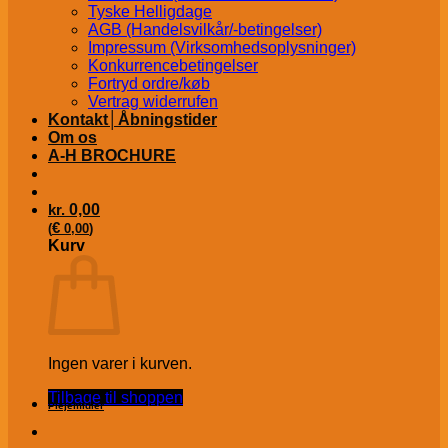
Tyske Helligdage
AGB (Handelsvilkår/-betingelser)
Impressum (Virksomhedsoplysninger)
Konkurrencebetingelser
Fortryd ordre/køb
Vertrag widerrufen
Kontakt│Åbningstider
Om os
A-H BROCHURE
kr.
0,00
€
(
0,00
)
Kurv
Ingen varer i kurven.
Tilbage til shoppen
Plejemidler