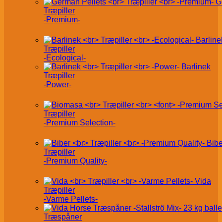
G
Træpiller
-Premium-
Barline
Træpiller
-Ecological-
Barlinek
Træpiller
-Power-
Træpiller
-Premium Selection-
Bibe
Træpiller
-Premium Quality-
Vida
Træpiller
-Varme Pellets-
Træspåner