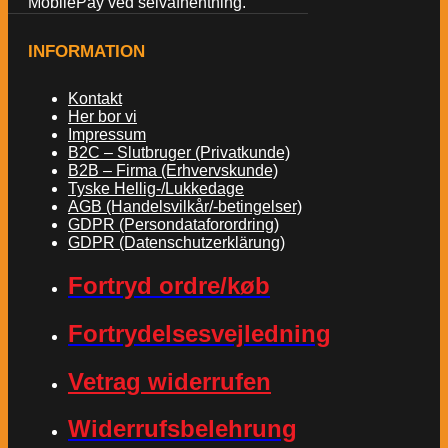
MobilePay ved selvafhentning.
INFORMATION
Kontakt
Her bor vi
Impressum
B2C – Slutbruger (Privatkunde)
B2B – Firma (Erhvervskunde)
Tyske Hellig-/Lukkedage
AGB (Handelsvilkår/-betingelser)
GDPR (Persondataforordring)
GDPR (Datenschutzerklärung)
Fortryd ordre/køb
Fortrydelsesvejledning
Vetrag widerrufen
Widerrufsbelehrung