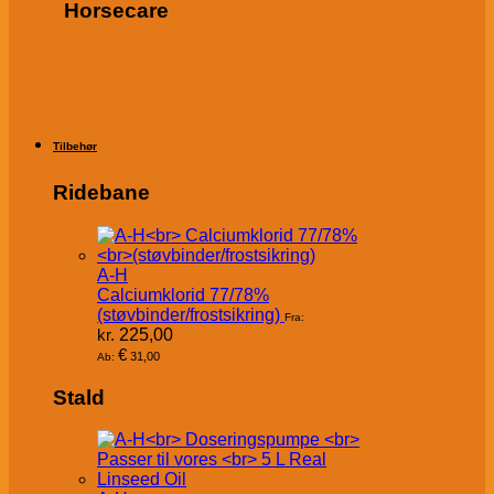
Horsecare
Tilbehør
Ridebane
A-H
Calciumklorid 77/78%
(støvbinder/frostsikring)
Fra:
kr.
225,00
€
31,00
Ab:
Stald