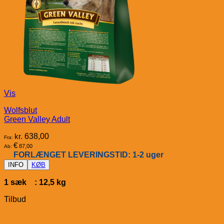
Vis
Wolfsblut
Green Valley Adult
kr.
638,00
Fra:
€
87,00
Ab:
FORLÆNGET LEVERINGSTID: 1-2 uger
INFO
KØB
1 sæk : 12,5 kg
Tilbud