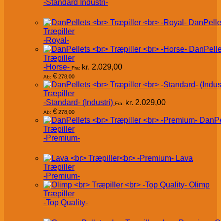
-Standard Industri-
DanPelle
Træpiller
-Royal-
DanPelle
Træpiller
-Horse-
kr.
2.029,00
Fra:
€
278,00
Ab:
Træpiller
-Standard- (Industri)
kr.
2.029,00
Fra:
€
278,00
Ab:
DanPe
Træpiller
-Premium-
Lava
Træpiller
-Premium-
Olimp
Træpiller
-Top Quality-