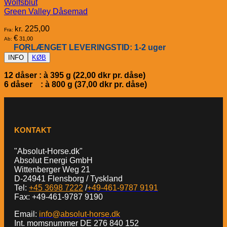
Wolfsblut
Green Valley Dåsemad
kr.
225,00
Fra:
€
31,00
Ab:
FORLÆNGET LEVERINGSTID: 1-2 uger
INFO
KØB
12 dåser : à 395 g (22,00 dkr pr. dåse)
6 dåser : à 800 g (37,00 dkr pr. dåse)
KONTAKT
"Absolut-Horse.dk"
Absolut Energi GmbH
Wittenberger Weg 21
D-24941 Flensborg / Tyskland
Tel:
+45 3698 7222
/
+49-461-9787 9191
Fax: +49-461-9787 9190
Email:
info@absolut-horse.dk
Int. momsnummer DE 276 840 152