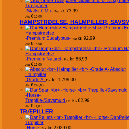
Træspåner
-Stallströ Mix-
kr.
73,99
Fra:
€
10,00
Ab:
HAMPSTRØELSE, HALMPILLER, SAVS
Hampstrøelse
-Premium Eucalyptus-
kr.
92,99
Fra:
€
13,00
Ab:
Hampstrøelse
-Premium Naturel-
kr.
86,99
Fra:
€
12,00
Ab:
Absolut
Halmpiller
-Grade A-
kr.
1.799,00
Fra:
€
246,00
Ab:
-Horse-
Træpille-/Savsmuld
kr.
82,99
Fra:
€
11,00
Ab:
TRÆPILLER
DanPelle
Træpiller
-Horse-
kr.
2.029,00
Fra: