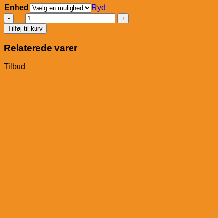
Enhed
Ryd
Wolfsblut
Jack
Tilføj til kurv
Rabbit
Dåsemad
Relaterede varer
antal
Tilbud