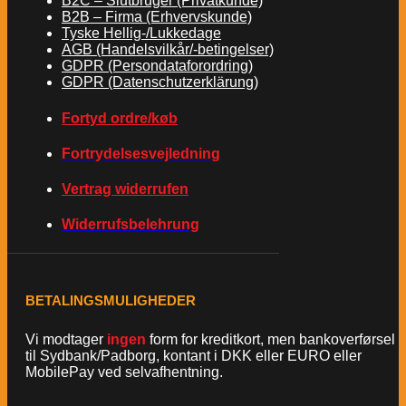
B2C – Slutbruger (Privatkunde)
B2B – Firma (Erhvervskunde)
Tyske Hellig-/Lukkedage
AGB (Handelsvilkår/-betingelser)
GDPR (Persondataforordring)
GDPR (Datenschutzerklärung)
Fortyd ordre/køb
Fortrydelsesvejledning
Vertrag widerrufen
Widerrufsbelehrung
BETALINGSMULIGHEDER
Vi modtager
ingen
form for kreditkort, men bankoverførsel
til Sydbank/Padborg, kontant i DKK eller EURO eller
MobilePay ved selvafhentning.