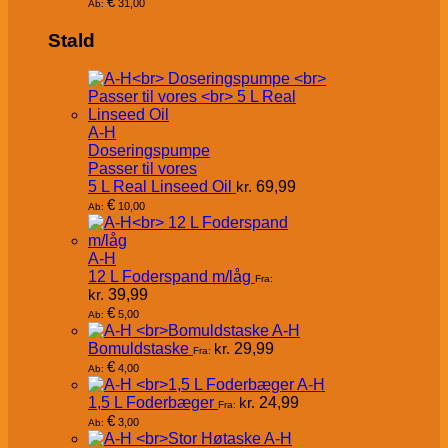
€
31,00
Ab:
Stald
A-H
Doseringspumpe
Passer til vores
5 L Real Linseed Oil
kr.
69,99
€
10,00
Ab:
A-H
12 L Foderspand m/låg
Fra:
kr.
39,99
€
5,00
Ab:
A-H
Bomuldstaske
kr.
29,99
Fra:
€
4,00
Ab:
A-H
1,5 L Foderbæger
kr.
24,99
Fra:
€
3,00
Ab:
A-H