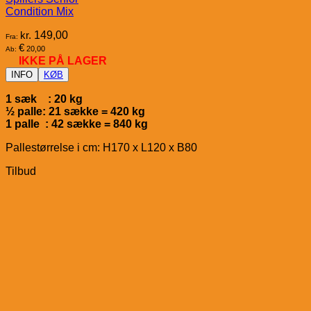
Condition Mix
kr.
149,00
Fra:
€
20,00
Ab:
IKKE PÅ LAGER
INFO
KØB
1 sæk : 20 kg
½ palle: 21 sække = 420 kg
1 palle : 42 sække = 840 kg
Pallestørrelse i cm: H170 x L120 x B80
Tilbud