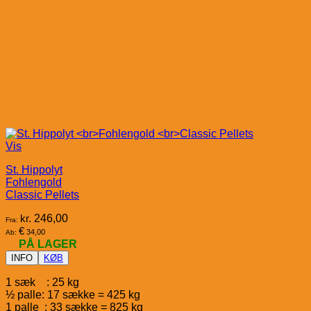
Vis
St. Hippolyt
Fohlengold
Classic Pellets
kr.
246,00
Fra:
€
34,00
Ab:
PÅ LAGER
INFO
KØB
1 sæk : 25 kg
½ palle: 17 sække = 425 kg
1 palle : 33 sække = 825 kg