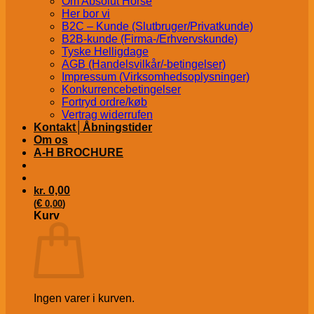
Om Absolut Horse
Her bor vi
B2C – Kunde (Slutbruger/Privatkunde)
B2B-kunde (Firma-/Erhvervskunde)
Tyske Helligdage
AGB (Handelsvilkår/-betingelser)
Impressum (Virksomhedsoplysninger)
Konkurrencebetingelser
Fortryd ordre/køb
Vertrag widerrufen
Kontakt│Åbningstider
Om os
A-H BROCHURE
kr.
0,00
€
(
0,00
)
Kurv
Ingen varer i kurven.