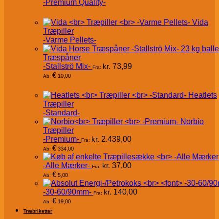
-Premium Quality-
Vida
Træpiller
-Varme Pellets-
Træspåner
-Stallströ Mix-
kr.
73,99
Fra:
€
10,00
Ab:
Heatlets
Træpiller
-Standard-
Norbio
Træpiller
-Premium-
kr.
2.439,00
Fra:
€
334,00
Ab:
-Alle Mærker-
kr.
37,00
Fra:
€
5,00
Ab:
-30-60/90mm-
kr.
140,00
Fra:
€
19,00
Ab:
Træbriketter