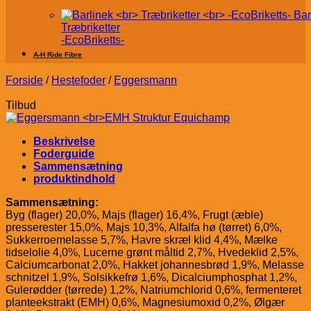
Bar
Træbriketter
-EcoBriketts-
A-H Ride Fibre
Forside
/
Hestefoder
/
Eggersmann
Tilbud
Beskrivelse
Foderguide
Sammensætning
produktindhold
Sammensætning:
Byg (flager) 20,0%, Majs (flager) 16,4%, Frugt (æble)
presserester 15,0%, Majs 10,3%, Alfalfa hø (tørret) 6,0%,
Sukkerroemelasse 5,7%, Havre skræl klid 4,4%, Mælke
tidselolie 4,0%, Lucerne grønt måltid 2,7%, Hvedeklid 2,5%,
Calciumcarbonat 2,0%, Hakket johannesbrød 1,9%, Melasse
schnitzel 1,9%, Solsikkefrø 1,6%, Dicalciumphosphat 1,2%,
Gulerødder (tørrede) 1,2%, Natriumchlorid 0,6%, fermenteret
planteekstrakt (EMH) 0,6%, Magnesiumoxid 0,2%, Ølgær