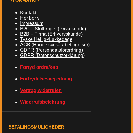
INFORMATION
Kontakt
Her bor vi
Impressum
B2C – Slutbruger (Privatkunde)
B2B – Firma (Erhvervskunde)
Tyske Hellig-/Lukkedage
AGB (Handelsvilkår/-betingelser)
GDPR (Persondataforordring)
GDPR (Datenschutzerklärung)
Fortyd ordre/køb
Fortrydelsesvejledning
Vertrag widerrufen
Widerrufsbelehrung
BETALINGSMULIGHEDER