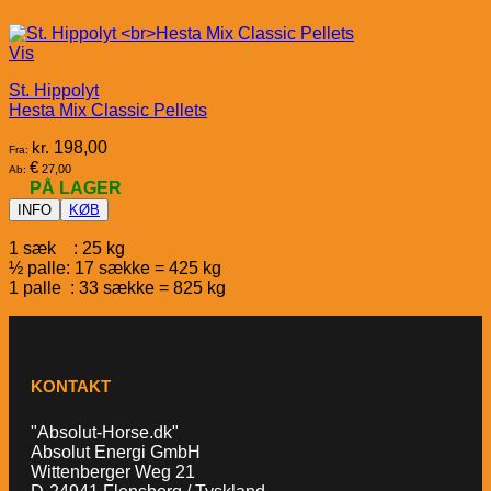
Vis
St. Hippolyt
Hesta Mix Classic Pellets
kr.
198,00
Fra:
€
27,00
Ab:
PÅ LAGER
INFO
KØB
1 sæk : 25 kg
½ palle: 17 sække = 425 kg
1 palle : 33 sække = 825 kg
KONTAKT
"Absolut-Horse.dk"
Absolut Energi GmbH
Wittenberger Weg 21