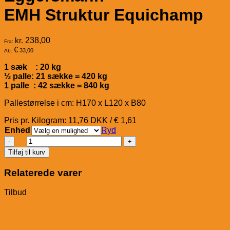
EMH Struktur Equichamp
kr.
238,00
Fra:
€
33,00
Ab:
1 sæk : 20 kg
½ palle: 21 sække = 420 kg
1 palle : 42 sække = 840 kg
Pallestørrelse i cm: H170 x L120 x B80
Pris pr. Kilogram: 11,76 DKK / € 1,61
Enhed
Ryd
Eggersmann
EMH
Tilføj til kurv
Struktur
Equichamp
Relaterede varer
antal
Tilbud