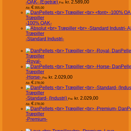
-OAK- (Egetræ)
kr.
2.589,00
Fra:
€
355,00
Ab:
Træpiller
-100% OAK-
A
Træpiller
-Standard Industri-
DanPelle
Træpiller
-Royal-
DanPelle
Træpiller
-Horse-
kr.
2.029,00
Fra:
€
278,00
Ab:
Træpiller
-Standard- (Industri)
kr.
2.029,00
Fra:
€
278,00
Ab:
DanPe
Træpiller
-Premium-