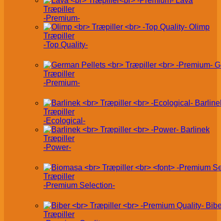
Lava
Træpiller
-Premium-
Olimp
Træpiller
-Top Quality-
G
Træpiller
-Premium-
Barline
Træpiller
-Ecological-
Barlinek
Træpiller
-Power-
Træpiller
-Premium Selection-
Bibe
Træpiller