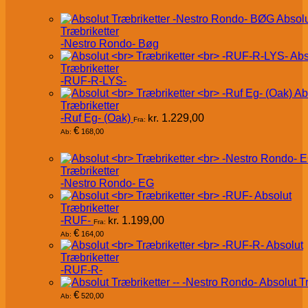
Absol
Træbriketter
-Nestro Rondo- Bøg
Abs
Træbriketter
-RUF-R-LYS-
Ab
Træbriketter
-Ruf Eg- (Oak)
kr.
1.229,00
Fra:
€
168,00
Ab:
Træbriketter
-Nestro Rondo- EG
Absolut
Træbriketter
-RUF-
kr.
1.199,00
Fra:
€
164,00
Ab:
Absolut
Træbriketter
-RUF-R-
Absolut T
€
520,00
Ab: