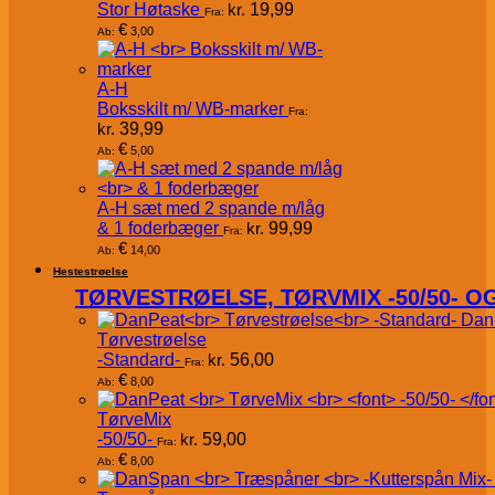
Stor Høtaske
kr.
19,99
Fra:
€
3,00
Ab:
A-H
Boksskilt m/ WB-marker
Fra:
kr.
39,99
€
5,00
Ab:
A-H sæt med 2 spande m/låg
& 1 foderbæger
kr.
99,99
Fra:
€
14,00
Ab:
Hestestrøelse
TØRVESTRØELSE, TØRVMIX -50/50- 
Dan
Tørvestrøelse
-Standard-
kr.
56,00
Fra:
€
8,00
Ab:
TørveMix
-50/50-
kr.
59,00
Fra:
€
8,00
Ab: