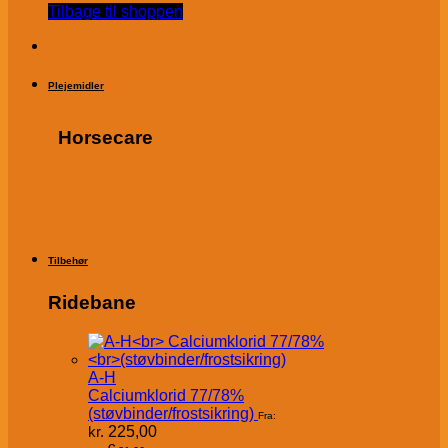
Tilbage til shoppen
Plejemidler
Horsecare
Tilbehør
Ridebane
A-H
Calciumklorid 77/78%
(støvbinder/frostsikring)
Fra:
kr.
225,00