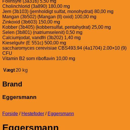
Folinsyre (3a316) 5,50 mg
Cholinchlorid (3a890) 180,00 mg
Jern (3b103) (jernholdigt sulfat, monohydrat) 80,00 mg
Mangan (3b502) (Mangan (II) oxid) 100,00 mg
Zinkoxid (3b603) 150,00 mg
Kobber (3b405) (kobbersulfat, pentahydrat) 25,00 mg
Selen (3b801) (natriumselenit) 0,50 mg
Calciumjodat, vandfri (3b202) 1,40 mg
Kieselguhr (E 551c) 500,00 mg
saccharomyces cerevisiae CBS493.94 (4a1704) 2.00×10 (9)
CFU
Vitamin B2 som riboflavin 10,00 mg
20 kg
Vægt
Brand
Eggersmann
Forside
/
Hestefoder
/
Eggersmann
Eggersmann