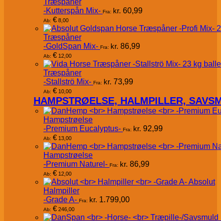
Træspåner
-Kutterspån Mix-
kr.
60,99
Fra:
€
8,00
Ab:
Træspåner
-GoldSpan Mix-
kr.
86,99
Fra:
€
12,00
Ab:
Træspåner
-Stallströ Mix-
kr.
73,99
Fra:
€
10,00
Ab:
HAMPSTRØELSE, HALMPILLER, SAVS
Hampstrøelse
-Premium Eucalyptus-
kr.
92,99
Fra:
€
13,00
Ab:
Hampstrøelse
-Premium Naturel-
kr.
86,99
Fra:
€
12,00
Ab:
Absolut
Halmpiller
-Grade A-
kr.
1.799,00
Fra:
€
246,00
Ab: