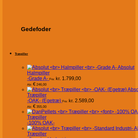
Gedefoder
Træpiller
Absolut
Halmpiller
-Grade A-
kr.
1.799,00
Fra:
€
246,00
Ab:
Abso
Træpiller
-OAK- (Egetræ)
kr.
2.589,00
Fra:
€
355,00
Ab:
Træpiller
-100% OAK-
A
Træpiller