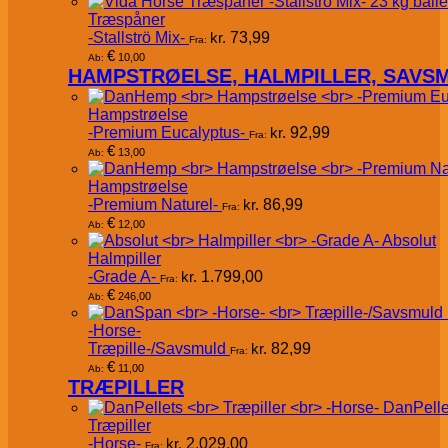
Træspåner
-Stallströ Mix-
kr.
73,99
Fra:
€
10,00
Ab:
HAMPSTRØELSE, HALMPILLER, SAVS
Hampstrøelse
-Premium Eucalyptus-
kr.
92,99
Fra:
€
13,00
Ab:
Hampstrøelse
-Premium Naturel-
kr.
86,99
Fra:
€
12,00
Ab:
Absolut
Halmpiller
-Grade A-
kr.
1.799,00
Fra:
€
246,00
Ab:
-Horse-
Træpille-/Savsmuld
kr.
82,99
Fra:
€
11,00
Ab:
TRÆPILLER
DanPelle
Træpiller
-Horse-
kr.
2.029,00
Fra: