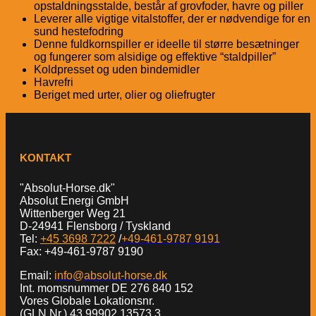
opstaldningsstalde, består af grovfoder, havre og piller
Leverer alle vigtige vitalstoffer, der er nødvendige for en
sund hestefodring
Denne fuldkornspiller er ideelle til større besætninger
og fungerer som alsidige og effektive “staldpiller”
Koldpresset og uden bindemidler
Havrefri
Beriget med urter, olier og oliefrugter
KONTAKT
"Absolut-Horse.dk"
Absolut Energi GmbH
Wittenberger Weg 21
D-24941 Flensborg / Tyskland
Tel:
+45 3698 7222
/
+49-461-9787 9191
Fax: +49-461-9787 9190
Email:
info@absolut-horse.dk
Int. momsnummer DE 276 840 152
Vores Globale Lokationsnr.
(GLN Nr.) 43 99902 13573 3