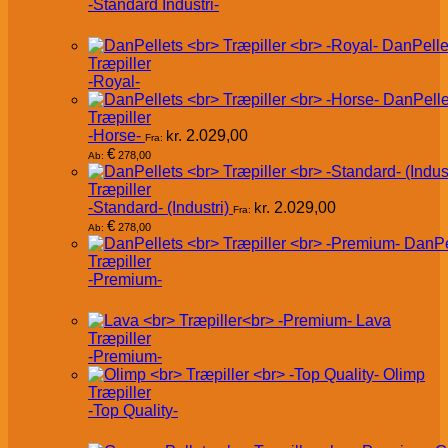
-Standard Industri-
DanPelle
Træpiller
-Royal-
DanPelle
Træpiller
-Horse-
kr.
2.029,00
Fra:
€
278,00
Ab:
Træpiller
-Standard- (Industri)
kr.
2.029,00
Fra:
€
278,00
Ab:
DanPe
Træpiller
-Premium-
Lava
Træpiller
-Premium-
Olimp
Træpiller
-Top Quality-