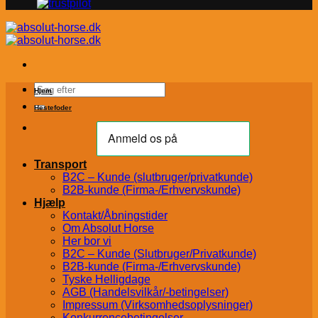
Søg
Hjem
efter:
Hestefoder
Transport
B2C – Kunde (slutbruger/privatkunde)
B2B-kunde (Firma-/Erhvervskunde)
Hjælp
Kontakt/Åbningstider
Om Absolut Horse
Her bor vi
B2C – Kunde (Slutbruger/Privatkunde)
B2B-kunde (Firma-/Erhvervskunde)
Tyske Helligdage
AGB (Handelsvilkår/-betingelser)
Impressum (Virksomhedsoplysninger)
Konkurrencebetingelser