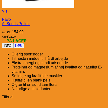
Vis
Pavo
AllSports Pellets
kr.
154,99
Fra:
€
21,00
Ab:
PÅ LAGER
INFO
KØB
Olierig sportsfoder
Til heste i middel til hårdt arbejde
Ekstra energi og sundt udseende
Proteiner og magnesium af høj kvalitet og naturligt E-
vitamin.
Smidige og kraftfulde muskler
Hørfrø til en blank pels
Ølgær til en sund tarmflora
Naturlige antioxidanter
Tilbud