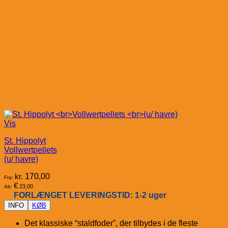
Vis
St. Hippolyt
Vollwertpellets
(u/ havre)
kr.
170,00
Fra:
€
23,00
Ab:
FORLÆNGET LEVERINGSTID: 1-2 uger
INFO
KØB
Det klassiske “staldfoder”, der tilbydes i de fleste