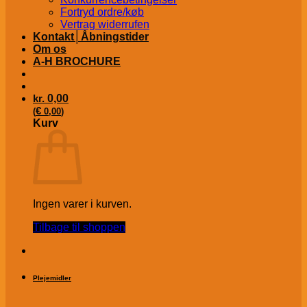
Fortryd ordre/køb
Vertrag widerrufen
Kontakt│Åbningstider
Om os
A-H BROCHURE
kr.
0,00
€
(
0,00
)
Kurv
Ingen varer i kurven.
Tilbage til shoppen
Plejemidler