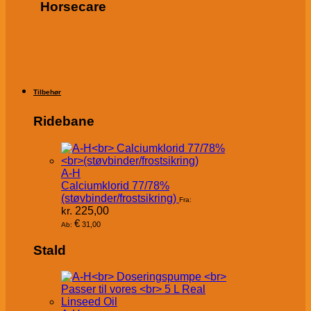
Horsecare
Tilbehør
Ridebane
A-H
Calciumklorid 77/78%
(støvbinder/frostsikring)
Fra:
kr.
225,00
€
31,00
Ab:
Stald