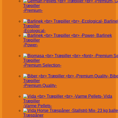
G
Træpiller
-Premium-
Barline
Træpiller
-Ecological-
Barlinek
Træpiller
-Power-
Træpiller
-Premium Selection-
Bibe
Træpiller
-Premium Quality-
Vida
Træpiller
-Varme Pellets-
Træspåner