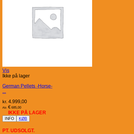
Vis
Ikke på lager
German Pellets -Horse-
...
kr.
4.999,00
€
685,00
Ab:
IKKE PÅ LAGER
INFO
KØB
PT. UDSOLGT.