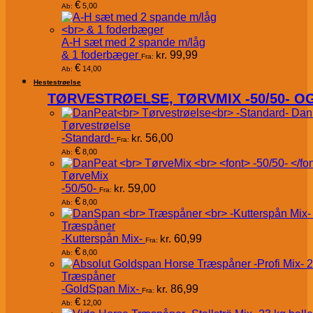
€
5,00
Ab:
A-H sæt med 2 spande m/låg
& 1 foderbæger
kr.
99,99
Fra:
€
14,00
Ab:
Hestestrøelse
TØRVESTRØELSE, TØRVMIX -50/50- 
Dan
Tørvestrøelse
-Standard-
kr.
56,00
Fra:
€
8,00
Ab:
TørveMix
-50/50-
kr.
59,00
Fra:
€
8,00
Ab:
Træspåner
-Kutterspån Mix-
kr.
60,99
Fra:
€
8,00
Ab:
Træspåner
-GoldSpan Mix-
kr.
86,99
Fra:
€
12,00
Ab: