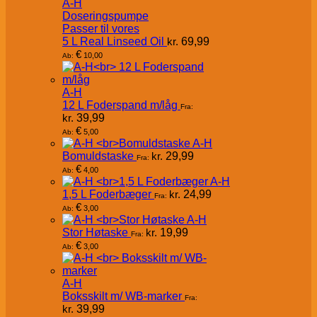
A-H
Doseringspumpe
Passer til vores
5 L Real Linseed Oil
kr.
69,99
€
10,00
Ab:
A-H
12 L Foderspand m/låg
Fra:
kr.
39,99
€
5,00
Ab:
A-H
Bomuldstaske
kr.
29,99
Fra:
€
4,00
Ab:
A-H
1,5 L Foderbæger
kr.
24,99
Fra:
€
3,00
Ab:
A-H
Stor Høtaske
kr.
19,99
Fra:
€
3,00
Ab:
A-H
Boksskilt m/ WB-marker
Fra:
kr.
39,99