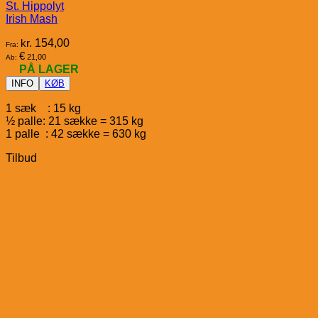
St. Hippolyt
Irish Mash
kr.
154,00
Fra:
€
21,00
Ab:
PÅ LAGER
INFO
KØB
1 sæk : 15 kg
½ palle: 21 sække = 315 kg
1 palle : 42 sække = 630 kg
Tilbud