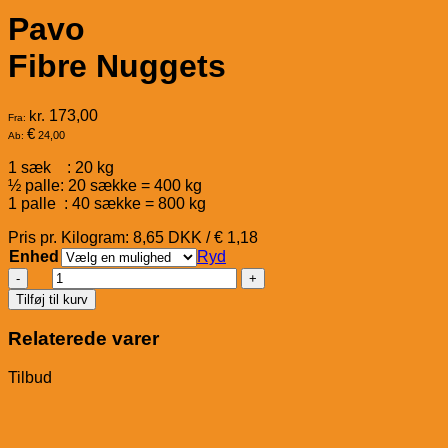
Pavo
Fibre Nuggets
kr.
173,00
Fra:
€
24,00
Ab:
1 sæk : 20 kg
½ palle: 20 sække = 400 kg
1 palle : 40 sække = 800 kg
Pris pr. Kilogram: 8,65 DKK / € 1,18
Enhed
Ryd
Pavo
Fibre
Tilføj til kurv
Nuggets
antal
Relaterede varer
Tilbud