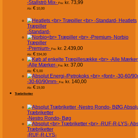
-Stallströ Mix-
kr.
73,99
Fra:
€
10,00
Ab:
Heatlets
Træpiller
-Standard-
Norbio
Træpiller
-Premium-
kr.
2.439,00
Fra:
€
334,00
Ab:
-Alle Mærker-
kr.
37,00
Fra:
€
5,00
Ab:
-30-60/90mm-
kr.
140,00
Fra:
€
19,00
Ab:
Træbriketter
Absol
Træbriketter
-Nestro Rondo- Bøg
Abs
Træbriketter
-RUF-R-LYS-