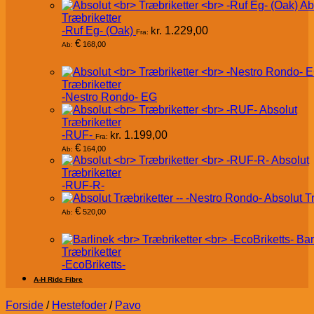
Ab
Træbriketter
-Ruf Eg- (Oak)
kr.
1.229,00
Fra:
€
168,00
Ab:
Træbriketter
-Nestro Rondo- EG
Absolut
Træbriketter
-RUF-
kr.
1.199,00
Fra:
€
164,00
Ab:
Absolut
Træbriketter
-RUF-R-
Absolut T
€
520,00
Ab:
Bar
Træbriketter
-EcoBriketts-
A-H Ride Fibre
Forside
/
Hestefoder
/
Pavo