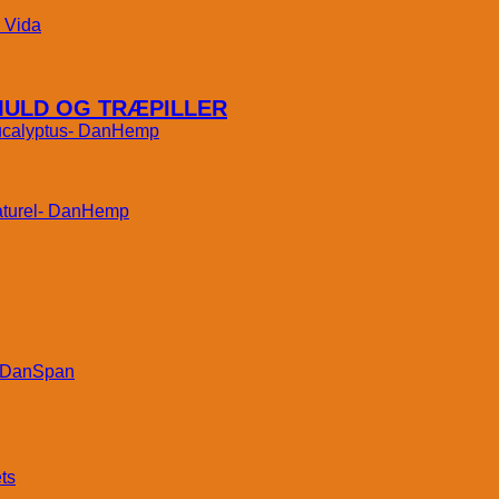
Vida
MULD OG TRÆPILLER
DanHemp
DanHemp
DanSpan
ts