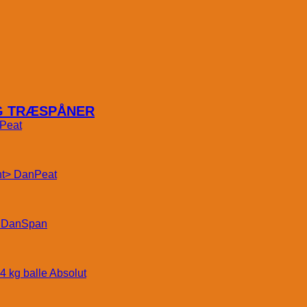
OG TRÆSPÅNER
Peat
DanPeat
DanSpan
Absolut