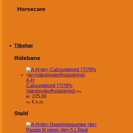
Horsecare
Tilbehør
Ridebane
A-H
Calciumklorid 77/78%
(støvbinder/frostsikring)
Fra:
kr.
225,00
€
31,00
Ab:
Stald