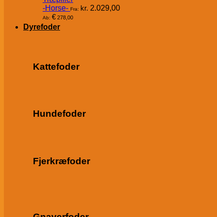
-Horse-
kr.
2.029,00
Fra:
€
278,00
Ab:
Dyrefoder
Kattefoder
Hundefoder
Fjerkræfoder
Gnaverfoder