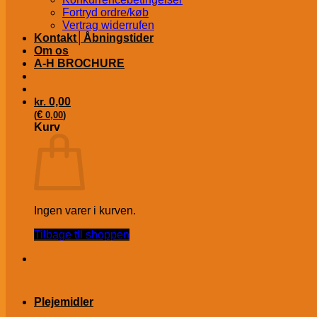
Fortryd ordre/køb
Vertrag widerrufen
Kontakt│Åbningstider
Om os
A-H BROCHURE
kr.
0,00
€
(
0,00
)
Kurv
Ingen varer i kurven.
Tilbage til shoppen
Plejemidler