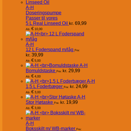
A-H
Doseringspumpe
Passer til vores
5 L Real Linseed Oil
kr.
69,99
€
10,00
Ab:
A-H
12 L Foderspand m/låg
Fra:
kr.
39,99
€
5,00
Ab:
A-H
Bomuldstaske
kr.
29,99
Fra:
€
4,00
Ab:
A-H
1,5 L Foderbæger
kr.
24,99
Fra:
€
3,00
Ab:
A-H
Stor Høtaske
kr.
19,99
Fra:
€
3,00
Ab:
A-H
Boksskilt m/ WB-marker
Fra: