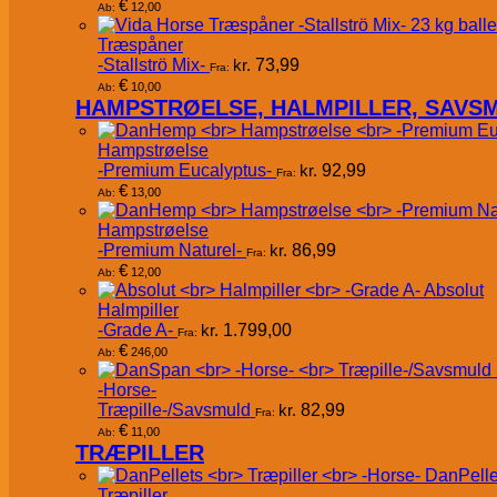
€
12,00
Ab:
Træspåner
-Stallströ Mix-
kr.
73,99
Fra:
€
10,00
Ab:
HAMPSTRØELSE, HALMPILLER, SAVS
Hampstrøelse
-Premium Eucalyptus-
kr.
92,99
Fra:
€
13,00
Ab:
Hampstrøelse
-Premium Naturel-
kr.
86,99
Fra:
€
12,00
Ab:
Absolut
Halmpiller
-Grade A-
kr.
1.799,00
Fra:
€
246,00
Ab:
-Horse-
Træpille-/Savsmuld
kr.
82,99
Fra:
€
11,00
Ab:
TRÆPILLER
DanPelle
Træpiller