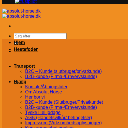
Søg
efter:
Hjem
Hestefoder
Transport
B2C – Kunde (slutbruger/privatkunde)
B2B-kunde (Firma-/Erhvervskunde)
Hjælp
Kontakt/Åbningstider
Om Absolut Horse
Her bor vi
B2C – Kunde (Slutbruger/Privatkunde)
B2B-kunde (Firma-/Erhvervskunde)
Tyske Helligdage
AGB (Handelsvilkår/-betingelser)
Impressum (Virksomhedsoplysninger)
Konkurrencebetingelser