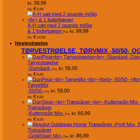
kr.
39,99
€
5,00
Ab:
A-H sæt med 2 spande m/låg
& 1 foderbæger
kr.
99,99
Fra:
€
14,00
Ab:
Hestestrøelse
TØRVESTRØELSE, TØRVMIX -50/50- 
Dan
Tørvestrøelse
-Standard-
kr.
56,00
Fra:
€
8,00
Ab:
TørveMix
-50/50-
kr.
59,00
Fra:
€
8,00
Ab:
Træspåner
-Kutterspån Mix-
kr.
60,99
Fra:
€
8,00
Ab:
Træspåner
-GoldSpan Mix-
kr.
86,99
Fra: