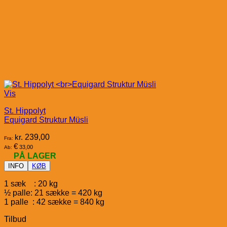
Vis
St. Hippolyt
Equigard Struktur Müsli
kr.
239,00
Fra:
€
33,00
Ab:
PÅ LAGER
INFO
KØB
1 sæk : 20 kg
½ palle: 21 sække = 420 kg
1 palle : 42 sække = 840 kg
Tilbud