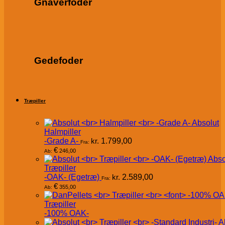
Gnaverfoder
Gedefoder
Træpiller
Absolut
Halmpiller
-Grade A-
kr.
1.799,00
Fra:
€
246,00
Ab:
Abso
Træpiller
-OAK- (Egetræ)
kr.
2.589,00
Fra:
€
355,00
Ab:
Træpiller
-100% OAK-
A