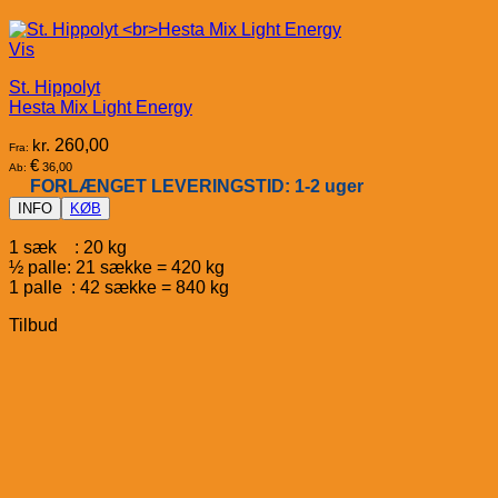
Vis
St. Hippolyt
Hesta Mix Light Energy
kr.
260,00
Fra:
€
36,00
Ab:
FORLÆNGET LEVERINGSTID: 1-2 uger
INFO
KØB
1 sæk : 20 kg
½ palle: 21 sække = 420 kg
1 palle : 42 sække = 840 kg
Tilbud