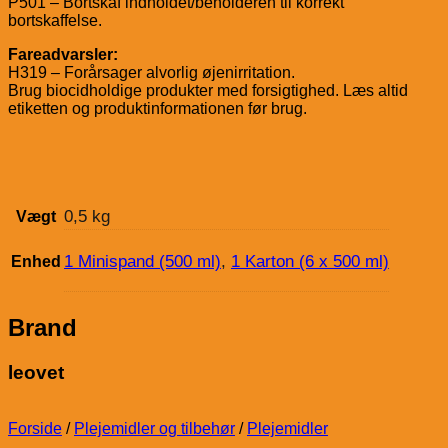
P501 – Bortskaf indholdet/beholderen til korrekt
bortskaffelse.
Fareadvarsler:
H319 – Forårsager alvorlig øjenirritation.
Brug biocidholdige produkter med forsigtighed. Læs altid
etiketten og produktinformationen før brug.
0,5 kg
Vægt
1 Minispand (500 ml)
,
1 Karton (6 x 500 ml)
Enhed
Brand
leovet
Forside
/
Plejemidler og tilbehør
/
Plejemidler