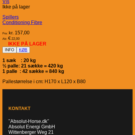
Vis
Ikke på lager
Spillers
Conditioning Fibre
kr.
157,00
Fra:
€
22,00
Ab:
IKKE PÅ LAGER
INFO
KØB
1 sæk : 20 kg
½ palle: 21 sække = 420 kg
1 palle : 42 sække = 840 kg
Pallestørrelse i cm: H170 x L120 x B80
KONTAKT
"Absolut-Horse.dk"
Absolut Energi GmbH
Wittenberger Weg 21