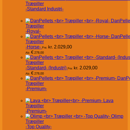
Træpiller
-Standard Industri-
DanPelle
Træpiller
-Royal-
DanPelle
Træpiller
-Horse-
kr.
2.029,00
Fra:
€
278,00
Ab:
Træpiller
-Standard- (Industri)
kr.
2.029,00
Fra:
€
278,00
Ab:
DanPe
Træpiller
-Premium-
Lava
Træpiller
-Premium-
Olimp
Træpiller
-Top Quality-