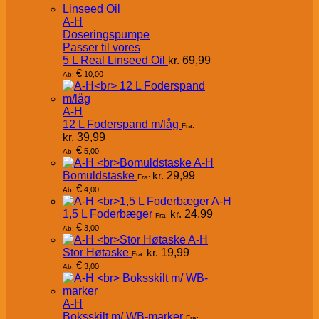
A-H
Doseringspumpe
Passer til vores
5 L Real Linseed Oil
kr.
69,99
€
10,00
Ab:
A-H
12 L Foderspand m/låg
Fra:
kr.
39,99
€
5,00
Ab:
A-H
Bomuldstaske
kr.
29,99
Fra:
€
4,00
Ab:
A-H
1,5 L Foderbæger
kr.
24,99
Fra:
€
3,00
Ab:
A-H
Stor Høtaske
kr.
19,99
Fra:
€
3,00
Ab:
A-H
Boksskilt m/ WB-marker
Fra: