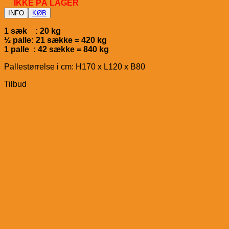
IKKE PÅ LAGER
INFO
KØB
1 sæk : 20 kg
½ palle: 21 sække = 420 kg
1 palle : 42 sække = 840 kg
Pallestørrelse i cm: H170 x L120 x B80
Tilbud