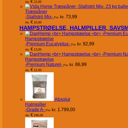
€
12,00
Ab:
Træspåner
-Stallströ Mix-
kr.
73,99
Fra:
€
10,00
Ab:
HAMPSTRØELSE, HALMPILLER, SAVS
Hampstrøelse
-Premium Eucalyptus-
kr.
92,99
Fra:
€
13,00
Ab:
Hampstrøelse
-Premium Naturel-
kr.
86,99
Fra:
€
12,00
Ab:
Absolut
Halmpiller
-Grade A-
kr.
1.799,00
Fra:
€
246,00
Ab: