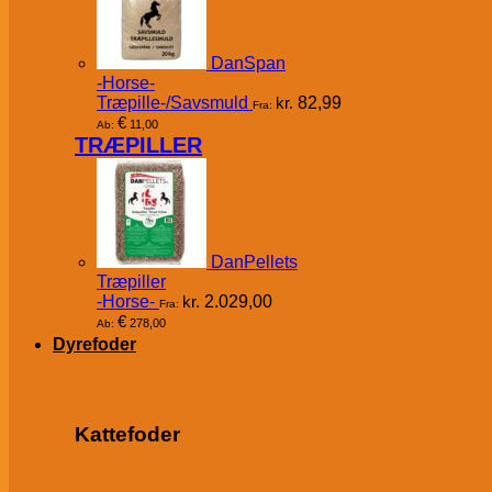
DanSpan
-Horse-
Træpille-/Savsmuld
kr.
82,99
Fra:
€
11,00
Ab:
TRÆPILLER
DanPellets
Træpiller
-Horse-
kr.
2.029,00
Fra:
€
278,00
Ab:
Dyrefoder
Kattefoder