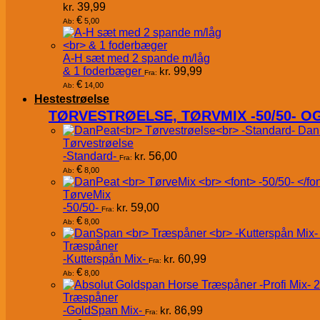
kr.
39,99
€
5,00
Ab:
A-H sæt med 2 spande m/låg
& 1 foderbæger
kr.
99,99
Fra:
€
14,00
Ab:
Hestestrøelse
TØRVESTRØELSE, TØRVMIX -50/50- 
Dan
Tørvestrøelse
-Standard-
kr.
56,00
Fra:
€
8,00
Ab:
TørveMix
-50/50-
kr.
59,00
Fra:
€
8,00
Ab:
Træspåner
-Kutterspån Mix-
kr.
60,99
Fra:
€
8,00
Ab:
Træspåner
-GoldSpan Mix-
kr.
86,99
Fra: