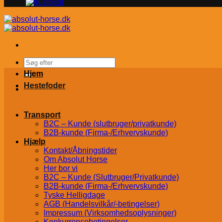
Søg
efter:
Hjem
Hestefoder
Transport
B2C – Kunde (slutbruger/privatkunde)
B2B-kunde (Firma-/Erhvervskunde)
Hjælp
Kontakt/Åbningstider
Om Absolut Horse
Her bor vi
B2C – Kunde (Slutbruger/Privatkunde)
B2B-kunde (Firma-/Erhvervskunde)
Tyske Helligdage
AGB (Handelsvilkår/-betingelser)
Impressum (Virksomhedsoplysninger)
Konkurrencebetingelser