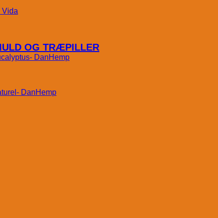
Vida
MULD OG TRÆPILLER
DanHemp
DanHemp