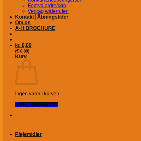
Fortryd ordre/køb
Vertrag widerrufen
Kontakt│Åbningstider
Om os
A-H BROCHURE
kr.
0,00
€
(
0,00
)
Kurv
Ingen varer i kurven.
Tilbage til shoppen
Plejemidler