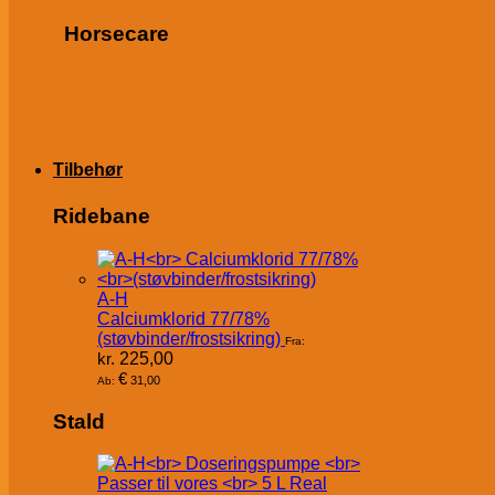
Horsecare
Tilbehør
Ridebane
A-H
Calciumklorid 77/78%
(støvbinder/frostsikring)
Fra:
kr.
225,00
€
31,00
Ab:
Stald