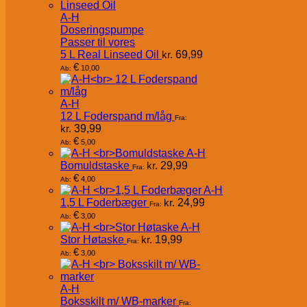
A-H
Doseringspumpe
Passer til vores
5 L Real Linseed Oil
kr.
69,99
€
10,00
Ab:
A-H
12 L Foderspand m/låg
Fra:
kr.
39,99
€
5,00
Ab:
A-H
Bomuldstaske
kr.
29,99
Fra:
€
4,00
Ab:
A-H
1,5 L Foderbæger
kr.
24,99
Fra:
€
3,00
Ab:
A-H
Stor Høtaske
kr.
19,99
Fra:
€
3,00
Ab:
A-H
Boksskilt m/ WB-marker
Fra: