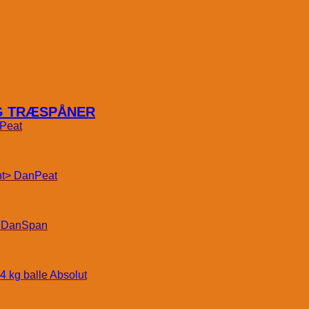
OG TRÆSPÅNER
Peat
DanPeat
DanSpan
Absolut